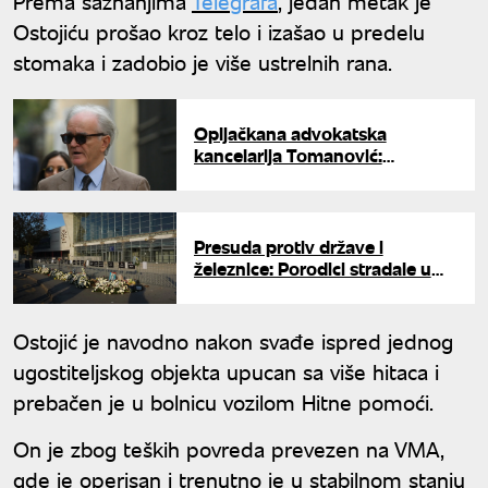
Prema saznanjima
Telegrafa
, jedan metak je
Ostojiću prošao kroz telo i izašao u predelu
stomaka i zadobio je više ustrelnih rana.
Opljačkana advokatska
kancelarija Tomanović:
Uhapšene tri osobe
Presuda protiv države i
železnice: Porodici stradale u
padu nadstrešnice 10,5 miliona
dinara odštete
Ostojić je navodno nakon svađe ispred jednog
ugostiteljskog objekta upucan sa više hitaca i
prebačen je u bolnicu vozilom Hitne pomoći.
On je zbog teških povreda prevezen na VMA,
gde je operisan i trenutno je u stabilnom stanju