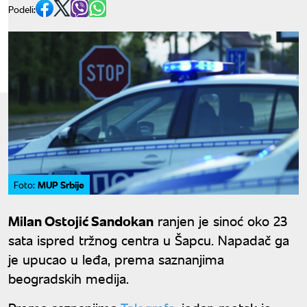
Podeli:
MUP Srbije
Foto:
Milan Ostojić Sandokan
ranjen je sinoć oko 23
sata ispred tržnog centra u Šapcu. Napadač ga
je upucao u leđa, prema saznanjima
beogradskih medija.