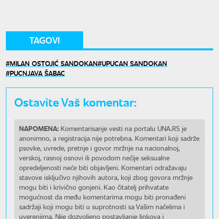
TAGOVI
MILAN OSTOJIĆ SANDOKAN
UPUCAN SANDOKAN
PUCNJAVA ŠABAC
Ostavite Vaš komentar:
NAPOMENA:
Komentarisanje vesti na portalu UNA.RS je
anonimno, a registracija nije potrebna. Komentari koji sadrže
psovke, uvrede, pretnje i govor mržnje na nacionalnoj,
verskoj, rasnoj osnovi ili povodom nečije seksualne
opredeljenosti neće biti objavljeni. Komentari odražavaju
stavove isključivo njihovih autora, koji zbog govora mržnje
mogu biti i krivično gonjeni. Kao čitatelj prihvatate
mogućnost da među komentarima mogu biti pronađeni
sadržaji koji mogu biti u suprotnosti sa Vašim načelima i
uverenjima. Nije dozvoljeno postavljanje linkova i