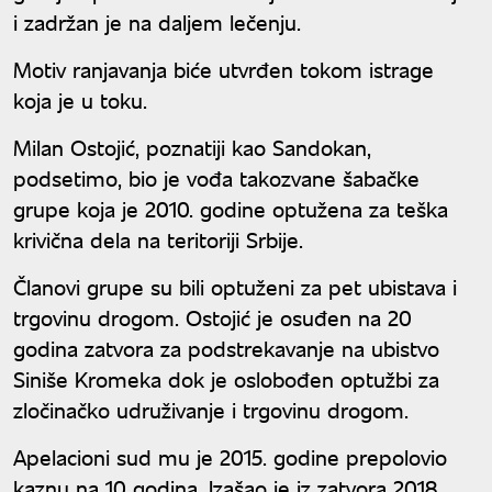
i zadržan je na daljem lečenju.
Motiv ranjavanja biće utvrđen tokom istrage
koja je u toku.
Milan Ostojić, poznatiji kao Sandokan,
podsetimo, bio je vođa takozvane šabačke
grupe koja je 2010. godine optužena za teška
krivična dela na teritoriji Srbije.
Članovi grupe su bili optuženi za pet ubistava i
trgovinu drogom. Ostojić je osuđen na 20
godina zatvora za podstrekavanje na ubistvo
Siniše Kromeka dok je oslobođen optužbi za
zločinačko udruživanje i trgovinu drogom.
Apelacioni sud mu je 2015. godine prepolovio
kaznu na 10 godina. Izašao je iz zatvora 2018.