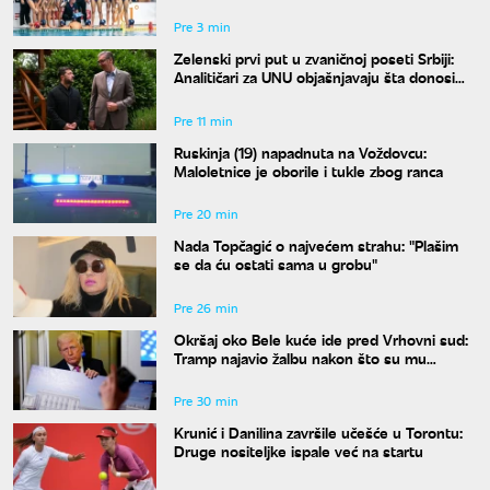
Hrvatska
Pre 3 min
Zelenski prvi put u zvaničnoj poseti Srbiji:
Analitičari za UNU objašnjavaju šta donosi
susret u Beogradu i kako će reagovati
Moskva
Pre 11 min
Ruskinja (19) napadnuta na Voždovcu:
Maloletnice je oborile i tukle zbog ranca
Pre 20 min
Nada Topčagić o najvećem strahu: "Plašim
se da ću ostati sama u grobu"
Pre 26 min
Okršaj oko Bele kuće ide pred Vrhovni sud:
Tramp najavio žalbu nakon što su mu
blokirani radovi
Pre 30 min
Krunić i Danilina završile učešće u Torontu:
Druge nositeljke ispale već na startu