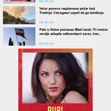
Pre 33 min
Vetar ponovo rasplamsao požar kod
Trebinja: Vatrogasci uspeli da ga lokalizuju
Pre 40 min
Pakt iz Meke potresao Bliski istok: Tri moćne
zemlje sklopile odbrambeni savez, Iran
poziva na jedinstvo
Pre 50 min