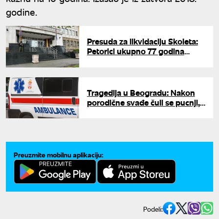
godine.
Presuda za likvidaciju Skoleta:
Petorici ukupno 77 godina
zatvora, organizator dobio 20
godina
Tragedija u Beogradu: Nakon
porodične svađe čuli se pucnji,
policija pronašla telo muškarca
(76)
Preuzmite mobilnu aplikaciju:
Podeli: