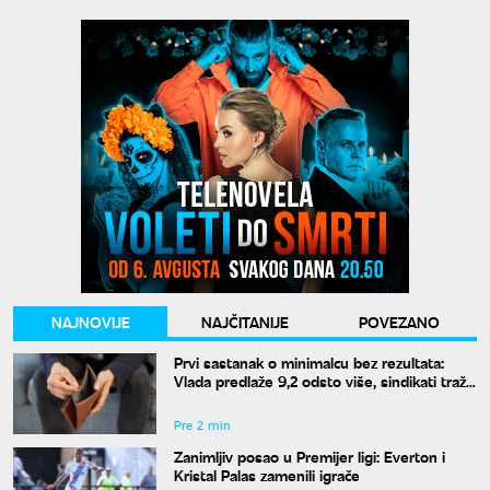
NAJNOVIJE
NAJČITANIJE
POVEZANO
Prvi sastanak o minimalcu bez rezultata:
Vlada predlaže 9,2 odsto više, sindikati traže
dvocifren rast za 2027. godinu
Pre 2 min
Zanimljiv posao u Premijer ligi: Everton i
Kristal Palas zamenili igrače