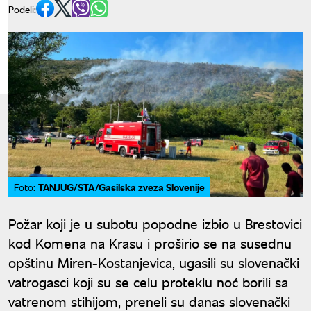
Podeli:
TANJUG/STA/Gasilska zveza Slovenije
Foto:
Požar koji je u subotu popodne izbio u Brestovici
kod Komena na Krasu i proširio se na susednu
opštinu Miren-Kostanjevica, ugasili su slovenački
vatrogasci koji su se celu proteklu noć borili sa
vatrenom stihijom, preneli su danas slovenački