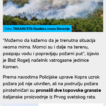
TANJUG/STA/Gasilska zveza Slovenije
Foto:
"Možemo da kažemo da je trenutna situacija
veoma mirna. Momci su i dalje na terenu,
posipaju vodu i popravljaju požarni put", izjavio
je Blaž Rogelj načelnik vatrogasne jedinice
Komen.
Prema navodima Policijske uprave Kopra uzrok
požara još nije utvrđen, ali na području požara
pirotehničari su
pronašli dve topovske granate
italijanske proizvodnje iz Prvog svetskog rata.