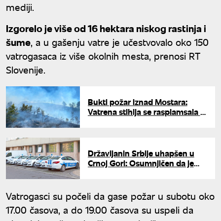
mediji.
Izgorelo je više od 16 hektara niskog rastinja i
šume
, a u gašenju vatre je učestvovalo oko 150
vatrogasaca iz više okolnih mesta, prenosi RT
Slovenije.
Bukti požar iznad Mostara:
Vatrena stihija se rasplamsala i
preti kućama, meštani pomažu
vatrogascima
Državljanin Srbije uhapšen u
Crnoj Gori: Osumnjičen da je
podmetnuo požar u fitnes
centru u Baru
Vatrogasci su počeli da gase požar u subotu oko
17.00 časova, a do 19.00 časova su uspeli da