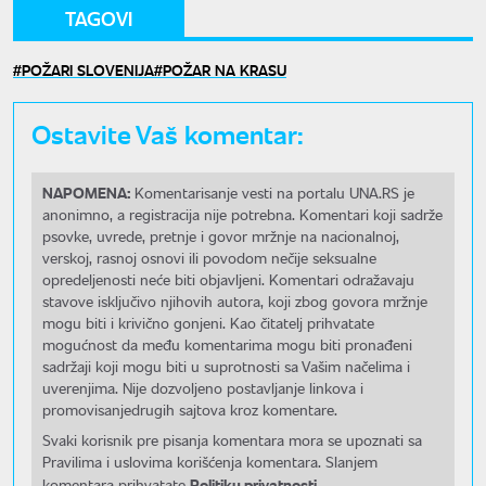
TAGOVI
POŽARI SLOVENIJA
POŽAR NA KRASU
Ostavite Vaš komentar:
NAPOMENA:
Komentarisanje vesti na portalu UNA.RS je
anonimno, a registracija nije potrebna. Komentari koji sadrže
psovke, uvrede, pretnje i govor mržnje na nacionalnoj,
verskoj, rasnoj osnovi ili povodom nečije seksualne
opredeljenosti neće biti objavljeni. Komentari odražavaju
stavove isključivo njihovih autora, koji zbog govora mržnje
mogu biti i krivično gonjeni. Kao čitatelj prihvatate
mogućnost da među komentarima mogu biti pronađeni
sadržaji koji mogu biti u suprotnosti sa Vašim načelima i
uverenjima. Nije dozvoljeno postavljanje linkova i
promovisanjedrugih sajtova kroz komentare.
Svaki korisnik pre pisanja komentara mora se upoznati sa
Pravilima i uslovima korišćenja komentara. Slanjem
Politiku privatnosti.
komentara prihvatate