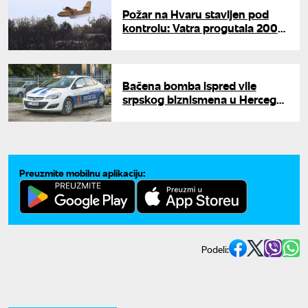
Požar na Hvaru stavljen pod
kontrolu: Vatra progutala 200
hektara, izgorele kuće i
vinogradi
Bačena bomba ispred vile
srpskog biznismena u Herceg
Novom: Policija istražuje motiv
napada
Preuzmite mobilnu aplikaciju:
Podeli: