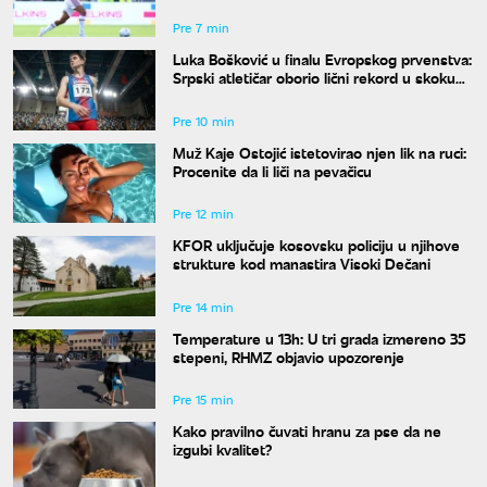
Pre 7 min
Luka Bošković u finalu Evropskog prvenstva:
Srpski atletičar oborio lični rekord u skoku
udalj
Pre 10 min
Muž Kaje Ostojić istetovirao njen lik na ruci:
Procenite da li liči na pevačicu
Pre 12 min
KFOR uključuje kosovsku policiju u njihove
strukture kod manastira Visoki Dečani
Pre 14 min
Temperature u 13h: U tri grada izmereno 35
stepeni, RHMZ objavio upozorenje
Pre 15 min
Kako pravilno čuvati hranu za pse da ne
izgubi kvalitet?