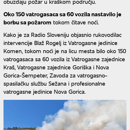
obuzdaju požar u kraškom području.
Oko 150 vatrogasaca sa 60 vozila nastavilo je
borbu sa požarom
tokom čitave noći.
Kako je za Radio Sloveniju objasnio rukovodilac
intervencije Blaž Rogelj iz Vatrogasne jedinice
Komen, tokom noći je na licu mesta bilo oko 150
vatrogasaca sa 60 vozila iz Vatrogasne zajednice
Kraš, Vatrogasne zajednice Goriška i Nova
Gorica-Šempeter, Zavoda za vatrogasno-
spasilačku službu Sežana i profesionalne
vatrogasne jedinice Nova Gorica.