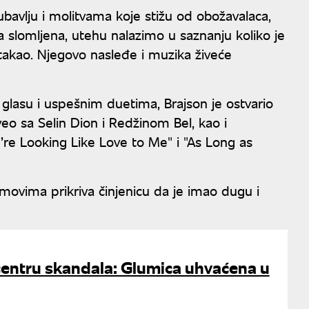
vlju i molitvama koje stižu od obožavalaca,
ca slomljena, utehu nalazimo u saznanju koliko je
dotakao. Njegovo nasleđe i muzika živeće
glasu i uspešnim duetima, Brajson je ostvario
o sa Selin Dion i Redžinom Bel, kao i
re Looking Like Love to Me" i "As Long as
movima prikriva činjenicu da je imao dugu i
 centru skandala: Glumica uhvaćena u