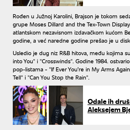
Rođen u Južnoj Karolini, Brajson je tokom se
grupe Moses Dillard and the Tex-Town Display.
atlantskom nezavisnom izdavačkom kućom Beng
godine, a već naredne godine prešao je u disk
Usledio je dug niz R&B hitova, među kojima su 
into You" i "Crosswinds". Godine 1984. ostvario 
pop-listama - "If Ever You’re in My Arms Aga
Tell" i "Can You Stop the Rain".
Odale ih druš
Aleksejem Bj