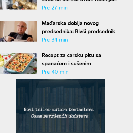
Nema pepela ni svakodnevnog
Pre 27 min
loženja
Mađarska dobija novog
predsednika: Bivši predsednik
vrhovnog suda predložen za
Pre 34 min
funkciju
Recept za carsku pitu sa
spanaćem i sušenim
paradajzom: Doručak ili večera -
Pre 40 min
svejedno je