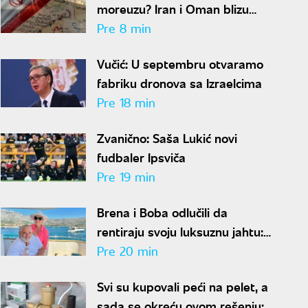
moreuzu? Iran i Oman blizu
rešenja za obnovu pomorskog
Pre 8 min
saobraćaja
Vučić: U septembru otvaramo
fabriku dronova sa Izraelcima
Pre 18 min
Zvanično: Saša Lukić novi
fudbaler Ipsviča
Pre 19 min
Brena i Boba odlučili da
rentiraju svoju luksuznu jahtu:
Od cene po sezoni zavrteće
Pre 20 min
vam se u glavi
Svi su kupovali peći na pelet, a
sada se okreću ovom rešenju: