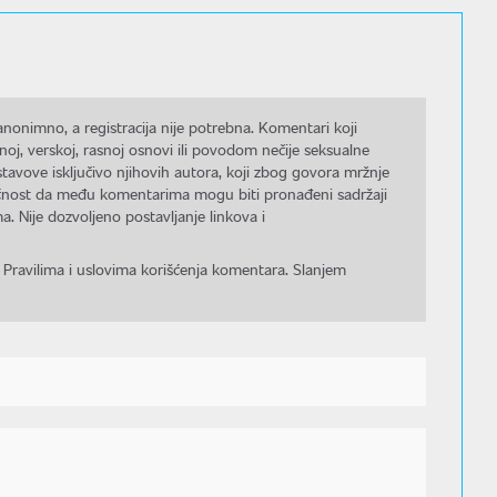
nonimno, a registracija nije potrebna. Komentari koji
noj, verskoj, rasnoj osnovi ili povodom nečije seksualne
stavove isključivo njihovih autora, koji zbog govora mržnje
gućnost da među komentarima mogu biti pronađeni sadržaji
a. Nije dozvoljeno postavljanje linkova i
 Pravilima i uslovima korišćenja komentara. Slanjem