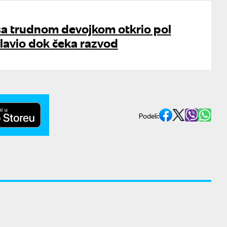
sa trudnom devojkom otkrio pol
lavio dok čeka razvod
Podeli: