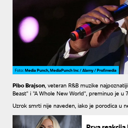
Media Punch, MediaPunch Inc / Alamy / Profimedia
Foto:
Pibo Brajson
, veteran R&B muzike najpoznatiji
Beast" i "A Whole New World", preminuo je u 75
Uzrok smrti nije naveden, iako je porodica u n
Prva reakcija