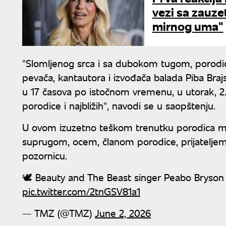
vezi sa zauze
mirnog uma"
"Slomljenog srca i sa dubokom tugom, porodi
pevača, kantautora i izvođača balada Piba Braj
u 17 časova po istočnom vremenu, u utorak, 2. 
porodice i najbližih", navodi se u saopštenju.
U ovom izuzetno teškom trenutku porodica mol
suprugom, ocem, članom porodice, prijateljem i
pozornicu.
🕊️ Beauty and The Beast singer Peabo Bryson
pic.twitter.com/2tnGSV81a1
— TMZ (@TMZ)
June 2, 2026