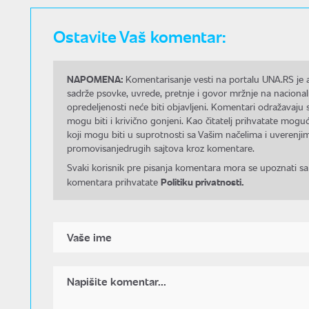
Ostavite Vaš komentar:
NAPOMENA:
Komentarisanje vesti na portalu UNA.RS je a
sadrže psovke, uvrede, pretnje i govor mržnje na nacional
opredeljenosti neće biti objavljeni. Komentari odražavaju 
mogu biti i krivično gonjeni. Kao čitatelj prihvatate mo
koji mogu biti u suprotnosti sa Vašim načelima i uverenjim
promovisanjedrugih sajtova kroz komentare.
Svaki korisnik pre pisanja komentara mora se upoznati sa
Politiku privatnosti.
komentara prihvatate