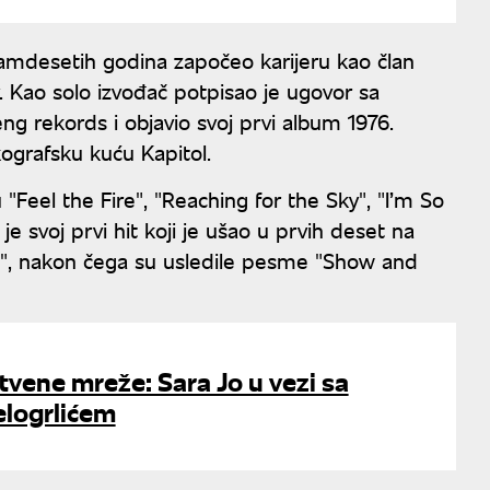
damdesetih godina započeo karijeru kao član
 Kao solo izvođač potpisao je ugovor sa
 rekords i objavio svoj prvi album 1976.
ografsku kuću Kapitol.
"Feel the Fire", "Reaching for the Sky", "I’m So
je svoj prvi hit koji je ušao u prvih deset na
in", nakon čega su usledile pesme "Show and
tvene mreže: Sara Jo u vezi sa
elogrlićem