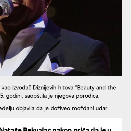
 kao izvođač Diznijevih hitova "Beauty and the
. godini, saopštila je njegova porodica.
edelju objavila da je doživeo moždani udar.
 Nataše Bekvalac nakon priča da je u