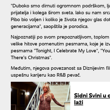
"Duboko smo dirnuti ogromnom podrškom, ljuba
prijatelja i kolega širom sveta. Iako su nam sr
Pibo bio voljen i koliko je života njegov glas 
generacijama", saopštila je porodica.
Najpoznatiji po svom prepoznatljivom, toplom 
velike hitove pomenutim pesmama, koje je izve
pesmama "Tonight, I Celebrate My Love", "You’
There’s Christmas".
Međutim, njegova povezanost sa Diznijevim fil
uspešnu karijeru kao R&B pevač.
Sidni Svini u
laži