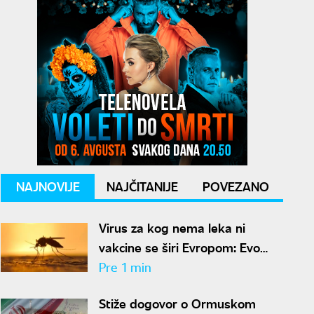
NAJNOVIJE
NAJČITANIJE
POVEZANO
Virus za kog nema leka ni
vakcine se širi Evropom: Evo
gde je najviše zaraženih
Pre 1 min
Stiže dogovor o Ormuskom