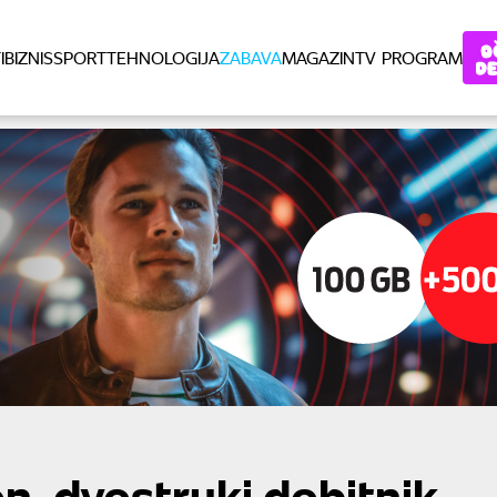
I
BIZNIS
SPORT
TEHNOLOGIJA
ZABAVA
MAGAZIN
TV PROGRAM
n, dvostruki dobitnik