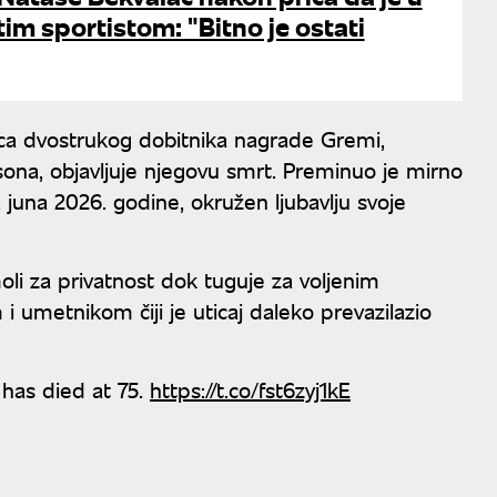
tim sportistom: "Bitno je ostati
ca dvostrukog dobitnika nagrade Gremi,
sona, objavljuje njegovu smrt. Preminuo je mirno
juna 2026. godine, okružen ljubavlju svoje
i za privatnost dok tuguje za voljenim
 umetnikom čiji je uticaj daleko prevazilazio
 has died at 75.
https://t.co/fst6zyj1kE