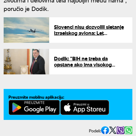
poručio je Dodik.
Slovenci nisu dozvolili sletanje
izraelskog aviona: Let
preusmeren u Zagreb
Dodik: "BiH ne treba da
opstane ako ima visokog
predstavnika"
Preuzmite mobilnu aplikaciju:
Podeli: