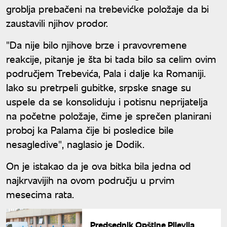
groblja prebačeni na trebevićke položaje da bi
zaustavili njihov prodor.
"Da nije bilo njihove brze i pravovremene
reakcije, pitanje je šta bi tada bilo sa celim ovim
područjem Trebevića, Pala i dalje ka Romaniji.
Iako su pretrpeli gubitke, srpske snage su
uspele da se konsoliduju i potisnu neprijatelja
na početne položaje, čime je sprečen planirani
proboj ka Palama čije bi posledice bile
nesagledive", naglasio je Dodik.
On je istakao da je ova bitka bila jedna od
najkrvavijih na ovom području u prvim
mesecima rata.
Predsednik Opštine Pljevlja