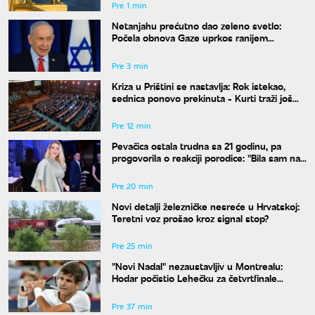
Pre 1 min
Netanjahu prećutno dao zeleno svetlo:
Počela obnova Gaze uprkos ranijem
obećanju
Pre 3 min
Kriza u Prištini se nastavlja: Rok istekao,
sednica ponovo prekinuta - Kurti traži još
vremena
Pre 12 min
Pevačica ostala trudna sa 21 godinu, pa
progovorila o reakciji porodice: "Bila sam na
studijama"
Pre 20 min
Novi detalji železničke nesreće u Hrvatskoj:
Teretni voz prošao kroz signal stop?
Pre 25 min
"Novi Nadal" nezaustavljiv u Montrealu:
Hodar počistio Lehečku za četvrtfinale
mastersa
Pre 37 min