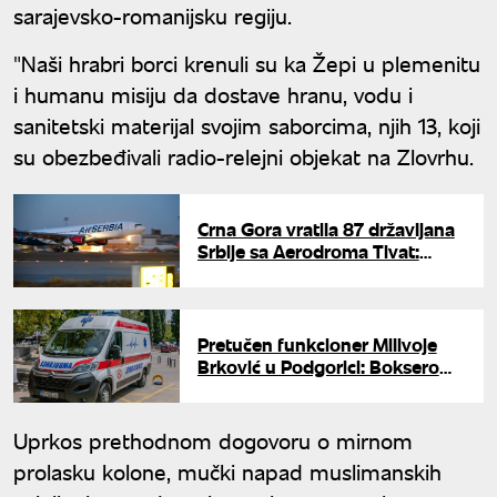
sarajevsko-romanijsku regiju.
​"Naši hrabri borci krenuli su ka Žepi u plemenitu
i humanu misiju da dostave hranu, vodu i
sanitetski materijal svojim saborcima, njih 13, koji
su obezbeđivali radio-relejni objekat na Zlovrhu.
Crna Gora vratila 87 državljana
Srbije sa Aerodroma Tivat:
Uručena rešenja o zabrani
ulaska
Pretučen funkcioner Milivoje
Brković u Podgorici: Bokserom
mu slomili vilicu
Uprkos prethodnom dogovoru o mirnom
prolasku kolone, mučki napad muslimanskih