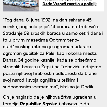
Dario Vraneš završio u policiji:
Pevao srpske pesme uz gusle
ispred manastira
"Tog dana, 8. juna 1992, na dan sahrane 45
vojnika, poginulo je još 14 boraca na Trebeviću.
Stradanje 59 srpskih boraca u samo četiri dana i
to u prvim mesecima Odbrambeno-
otadžbinskog rata bio je ogroman udarac i
ogroman gubitak za Pale, kao i okolna mesta.
Danas, 34 godine kasnije, kada se prisećamo
stradalih boraca u Žepi i na Trebeviću, odajemo
poštu njihovoj hrabrosti i odlučnosti da brane
svoj narod i svoja ognjišta u teškim i
sudbonosnim vremenima", istakao je Dodik.
On je naglasio da je njihova žrtva ugrađena u
temelje
Republike Srpske
i obavezuje da