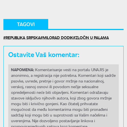
TAGOVI
REPUBLIKA SRPSKA
MILORAD DODIK
ZLOČIN U PALAMA
Ostavite Vaš komentar:
NAPOMENA:
Komentarisanje vesti na portalu UNA.RS je
anonimno, a registracija nije potrebna. Komentari koji sadrže
psovke, uvrede, pretnje i govor mržnje na nacionalnoj,
verskoj, rasnoj osnovi ili povodom nečije seksualne
opredeljenosti neće biti objavljeni. Komentari odražavaju
stavove isključivo njihovih autora, koji zbog govora mržnje
mogu biti i krivično gonjeni. Kao čitatelj prihvatate
mogućnost da među komentarima mogu biti pronađeni
sadržaji koji mogu biti u suprotnosti sa Vašim načelima i
uverenjima. Nije dozvoljeno postavljanje linkova i
promovisanjedrugih sajtova kroz komentare.