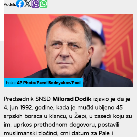
Podeli:
AP Photo/Pavel Bednyakov/Pool
Foto:
Predsednik SNSD
Milorad Dodik
izjavio je da je
4. jun 1992. godine, kada je mučki ubijeno 45
srpskih boraca u klancu, u Žepi, u zasedi koju su
im, uprkos prethodnom dogovoru, postavili
muslimanski zločinci, crni datum za Pale i