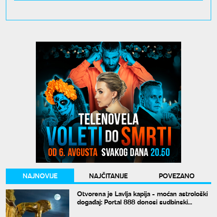
NAJNOVIJE
NAJČITANIJE
POVEZANO
Otvorena je Lavlja kapija - moćan astrološki
događaj: Portal 888 donosi sudbinski
preokret