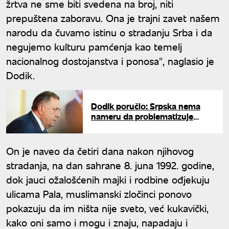
žrtva ne sme biti svedena na broj, niti
prepuštena zaboravu. Ona je trajni zavet našem
narodu da čuvamo istinu o stradanju Srba i da
negujemo kulturu pamćenja kao temelj
nacionalnog dostojanstva i ponosa", naglasio je
Dodik.
Dodik poručio: Srpska nema
nameru da problematizuje
situaciju u BiH, borićemo se
politički
On je naveo da četiri dana nakon njihovog
stradanja, na dan sahrane 8. juna 1992. godine,
dok jauci ožalošćenih majki i rodbine ođjekuju
ulicama Pala, muslimanski zločinci ponovo
pokazuju da im ništa nije sveto, već kukavički,
kako oni samo i mogu i znaju, napadaju i