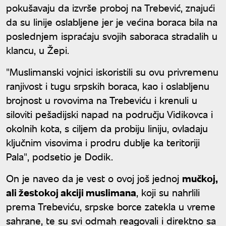
pokušavaju da izvrše proboj na Trebević, znajući
da su linije oslabljene jer je većina boraca bila na
poslednjem ispraćaju svojih saboraca stradalih u
klancu, u Žepi.
"Muslimanski vojnici iskoristili su ovu privremenu
ranjivost i tugu srpskih boraca, kao i oslabljenu
brojnost u rovovima na Trebeviću i krenuli u
siloviti pešadijski napad na području Vidikovca i
okolnih kota, s ciljem da probiju liniju, ovladaju
ključnim visovima i prodru dublje ka teritoriji
Pala", podsetio je Dodik.
On je naveo da je vest o ovoj još jednoj
mučkoj,
ali žestokoj akciji muslimana
, koji su nahrlili
prema Trebeviću, srpske borce zatekla u vreme
sahrane, te su svi odmah reagovali i direktno sa