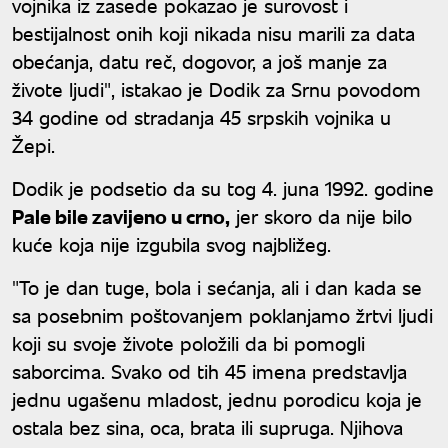
vojnika iz zasede pokazao je surovost i
bestijalnost onih koji nikada nisu marili za data
obećanja, datu reč, dogovor, a još manje za
živote ljudi", istakao je Dodik za Srnu povodom
34 godine od stradanja 45 srpskih vojnika u
Žepi.
Dodik je podsetio da su tog 4. juna 1992. godine
Pale bile zavijeno u crno,
jer skoro da nije bilo
kuće koja nije izgubila svog najbližeg.
"To je dan tuge, bola i sećanja, ali i dan kada se
sa posebnim poštovanjem poklanjamo žrtvi ljudi
koji su svoje živote položili da bi pomogli
saborcima. Svako od tih 45 imena predstavlja
jednu ugašenu mladost, jednu porodicu koja je
ostala bez sina, oca, brata ili supruga. Njihova