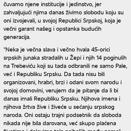
čuvamo njene institucije i jedinstvo, jer
zahvaljujući njima danas živimo slobodu koju su
oni izvojevali, u svojoj Republici Srpskoj, koja je
večni garant našeg i opstanka budućih
generacija.
"Neka je večna slava i večno hvala 45-orici
srpskih junaka stradalih u Žepi i njih 14 poginulih
na Trebeviću koji su tada odbranili ne samo Pale,
već i Republiku Srpsku. Da tada nisu bili
organizovani, hrabri, brzi i odani svom narodu i
svojoj domovini, verujem da je pitanje da li bi
danas imali Republiku Srpsku. Njihova imena i
njihova žrtva žive i živeće u sećanju srpskog
naroda. Oni ostaju trajni podsetnik da sloboda
nikada nije bila darovana, već skupo plaćena
životima i delovima tela najboljih među nama",