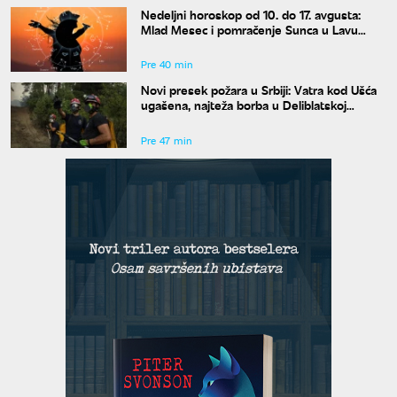
Nedeljni horoskop od 10. do 17. avgusta:
Mlad Mesec i pomračenje Sunca u Lavu
donose haos
Pre 40 min
Novi presek požara u Srbiji: Vatra kod Ušća
ugašena, najteža borba u Deliblatskoj
peščari
Pre 47 min