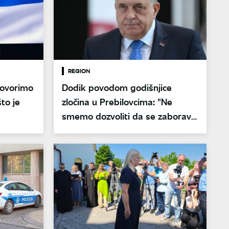
REGION
govorimo
Dodik povodom godišnjice
što je
zločina u Prebilovcima: "Ne
smemo dozvoliti da se zaboravi
stradanje Srba"