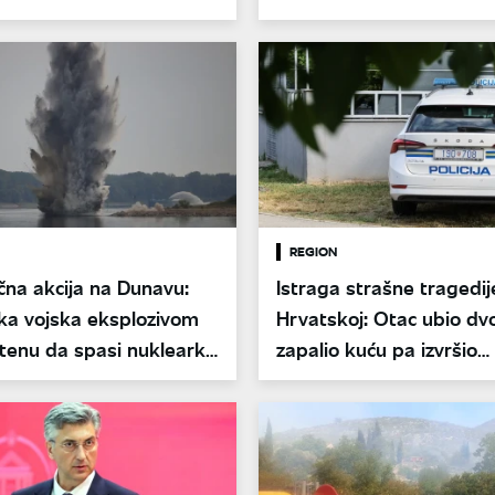
REGION
na akcija na Dunavu:
Istraga strašne tragedij
a vojska eksplozivom
Hrvatskoj: Otac ubio dvo
stenu da spasi nuklearku
zapalio kuću pa izvršio
da
samoubistvo