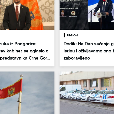
REGION
uke iz Podgorice:
Dodik: Na Dan sećanja 
ćev kabinet se oglasio o
istinu i oživljavamo ono 
 predstavnika Crne Gore
zaboravljeno