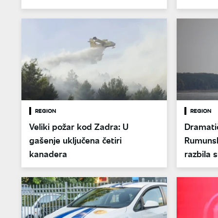
pripravnosti
REGION
REGION
Veliki požar kod Zadra: U
Dramatič
gašenje uključena četiri
Rumunsk
kanadera
razbila 
Černavo