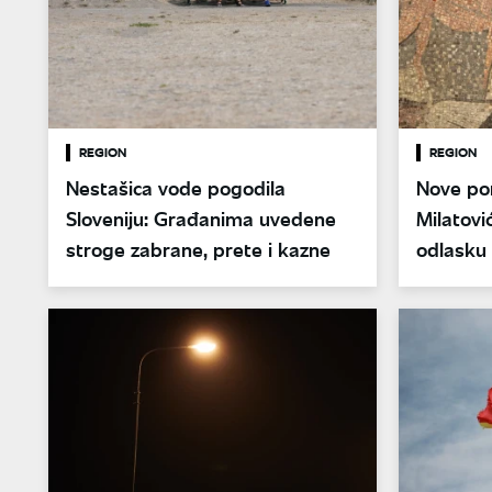
REGION
REGION
Nestašica vode pogodila
Nove por
Sloveniju: Građanima uvedene
Milatovi
stroge zabrane, prete i kazne
odlasku
u Knin