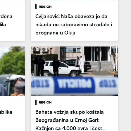
REGION
rđena
Cvijanović: Naša obaveza je da
ila
nikada ne zaboravimo stradale i
prognane u Oluji
REGION
ublike
Bahata vožnja skupo koštala
Beograđanina u Crnoj Gori:
Kažnjen sa 4.000 evra i šest