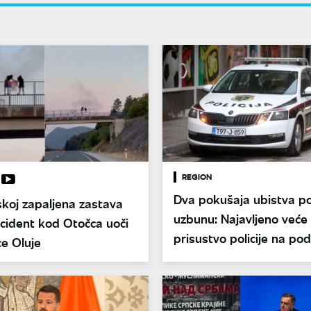
REGION
Dva pokušaja ubistva po
koj zapaljena zastava
uzbunu: Najavljeno veće
Incident kod Otočca uoči
prisustvo policije na pod
ce Oluje
Istočnog Sarajeva