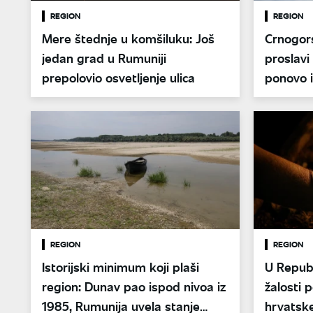
REGION
REGION
Mere štednje u komšiluku: Još
Crnogor
jedan grad u Rumuniji
proslavi
prepolovio osvetljenje ulica
ponovo 
Kninu
REGION
REGION
Istorijski minimum koji plaši
U Republ
region: Dunav pao ispod nivoa iz
žalosti
1985, Rumunija uvela stanje
hrvatske