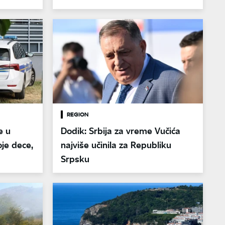
meseci zabrane vožnje
REGION
e u
Dodik: Srbija za vreme Vučića
je dece,
najviše učinila za Republiku
Srpsku