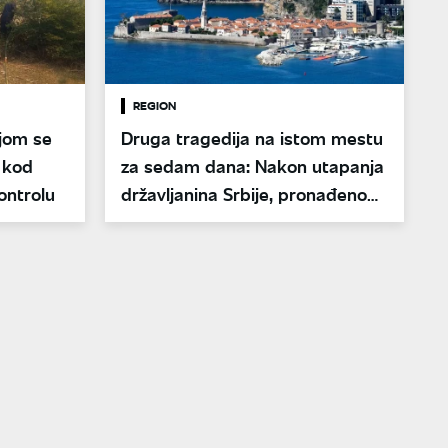
REGION
ijom se
Druga tragedija na istom mestu
 kod
za sedam dana: Nakon utapanja
ontrolu
državljanina Srbije, pronađeno
još jedno telo u Budvi