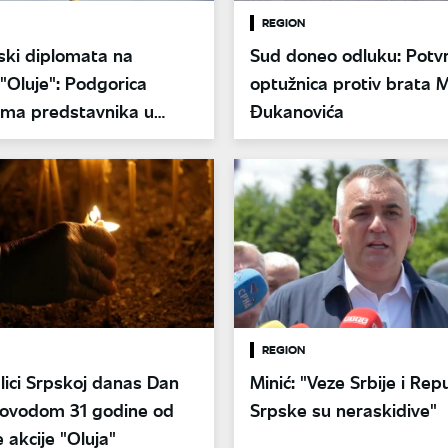
REGION
ski diplomata na
Sud doneo odluku: Potv
 "Oluje": Podgorica
optužnica protiv brata M
ima predstavnika u
Đukanovića
REGION
ici Srpskoj danas Dan
Minić: "Veze Srbije i Rep
 povodom 31 godine od
Srpske su neraskidive"
 akcije "Oluja"