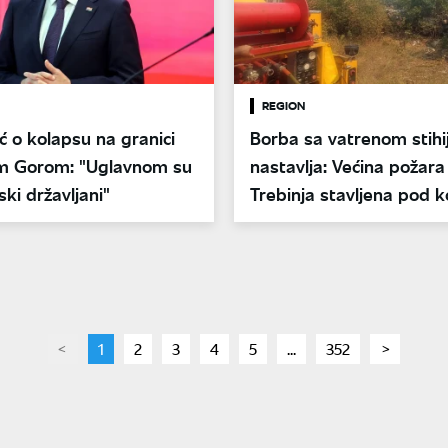
REGION
ć o kolapsu na granici
Borba sa vatrenom stih
m Gorom: "Uglavnom su
nastavlja: Većina požara
ski državljani"
Trebinja stavljena pod k
page
You're
1
page
2
page
3
page
4
page
5
page
...
page
352
page
on
page