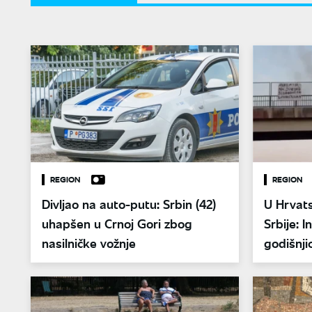
REGION
REGION
Divljao na auto-putu: Srbin (42)
U Hrvats
uhapšen u Crnoj Gori zbog
Srbije: 
nasilničke vožnje
godišnji