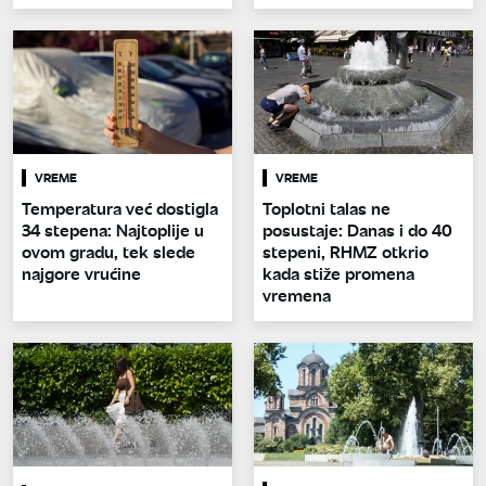
VREME
VREME
Temperatura već dostigla
Toplotni talas ne
34 stepena: Najtoplije u
posustaje: Danas i do 40
ovom gradu, tek slede
stepeni, RHMZ otkrio
najgore vrućine
kada stiže promena
vremena