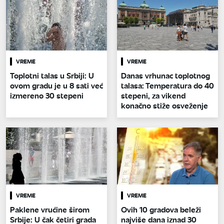
VREME
VREME
Toplotni talas u Srbiji: U
Danas vrhunac toplotnog
ovom gradu je u 8 sati već
talasa: Temperatura do 40
izmereno 30 stepeni
stepeni, za vikend
konačno stiže osveženje
VREME
VREME
Paklene vrućine širom
Ovih 10 gradova beleži
Srbije: U čak četiri grada
najviše dana iznad 30