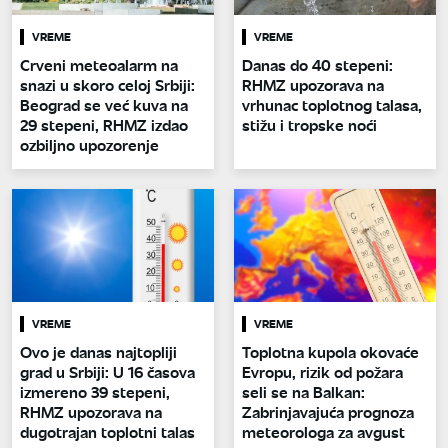
VREME
VREME
Crveni meteoalarm na
Danas do 40 stepeni:
snazi u skoro celoj Srbiji:
RHMZ upozorava na
Beograd se već kuva na
vrhunac toplotnog talasa,
29 stepeni, RHMZ izdao
stižu i tropske noći
ozbiljno upozorenje
VREME
VREME
Ovo je danas najtopliji
Toplotna kupola okovaće
grad u Srbiji: U 16 časova
Evropu, rizik od požara
izmereno 39 stepeni,
seli se na Balkan:
RHMZ upozorava na
Zabrinjavajuća prognoza
dugotrajan toplotni talas
meteorologa za avgust