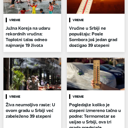
VREME
VREME
Južna Koreja na udaru
Vrućine u Srbiji ne
rekordnih vrućina:
popuštaju: Posle
Toplotni talas odneo
Sombora još jedan grad
najmanje 19 života
dostigao 39 stepeni
VREME
VREME
Živa neumoljivo raste: U
Pogledajte koliko je
ovom gradu u Srbiji već
stepeni izmereno tačno u
zabeleženo 39 stepeni
podne: Termometar se
usijao u Srbiji, ova tri
grada prednjače