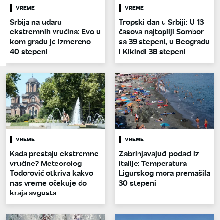
VREME
VREME
Srbija na udaru
Tropski dan u Srbiji: U 13
ekstremnih vrućina: Evo u
časova najtopliji Sombor
kom gradu je izmereno
sa 39 stepeni, u Beogradu
40 stepeni
i Kikindi 38 stepeni
VREME
VREME
Kada prestaju ekstremne
Zabrinjavajući podaci iz
vrućine? Meteorolog
Italije: Temperatura
Todorović otkriva kakvo
Ligurskog mora premašila
nas vreme očekuje do
30 stepeni
kraja avgusta