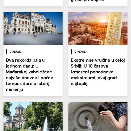
VREME
VREME
Dva rekorda pala u
Ekstremne vrućine u celoj
jednom danu: U
Srbiji: U 10 časova
Mađarskoj zabeležene
izmereni popodnevni
najviše dnevne i noćne
maksimumi, ovaj grad
temperature u istoriji
najtopliji
merenja