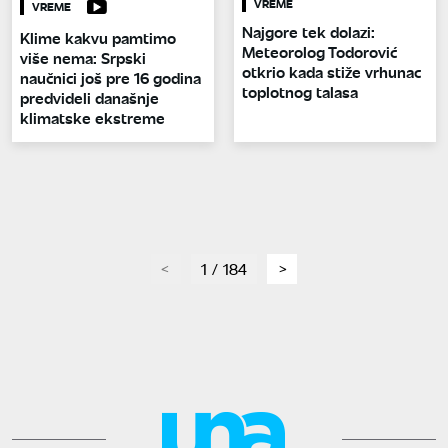
VREME
VREME
Najgore tek dolazi:
Klime kakvu pamtimo
Meteorolog Todorović
više nema: Srpski
otkrio kada stiže vrhunac
naučnici još pre 16 godina
toplotnog talasa
predvideli današnje
klimatske ekstreme
page
1 / 184
page