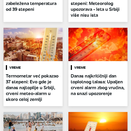
zabeležena temperatura
stepeni: Meteorolog
od 39 stepeni
upozorava - leta u Srbiji
više nisu ista
VREME
VREME
Termometar već pokazao
Danas najkritičniji dan
37 stepeni: Evo gde je
toplotnog talasa: Upaljen
danas najtoplije u Srbiji,
crveni alarm zbog vrućina,
crveni meteo-alarm u
na snazi upozorenje
skoro celoj zemlji