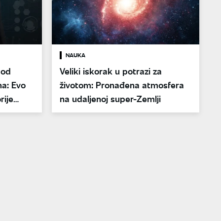
NAUKA
 od
Veliki iskorak u potrazi za
na: Evo
životom: Pronađena atmosfera
rije
na udaljenoj super-Zemlji