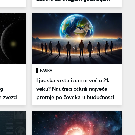
NAUKA
Ljudska vrsta izumre već u 21.
og
veku? Naučnici otkrili najveće
e zvezde
pretnje po čoveka u budućnosti
 30 puta