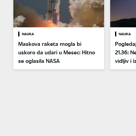
NAUKA
NAUKA
Maskova raketa mogla bi
Pogledaj
uskoro da udari u Mesec: Hitno
21.36: N
se oglasila NASA
vidljiv i 