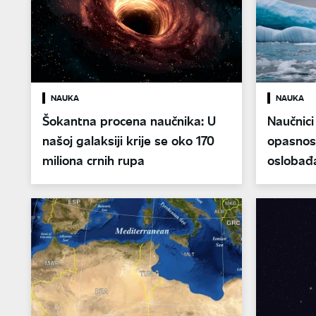
NAUKA
NAUKA
Šokantna procena naučnika: U
Naučnici
našoj galaksiji krije se oko 170
opasnost
miliona crnih rupa
oslobađa
bio zaro