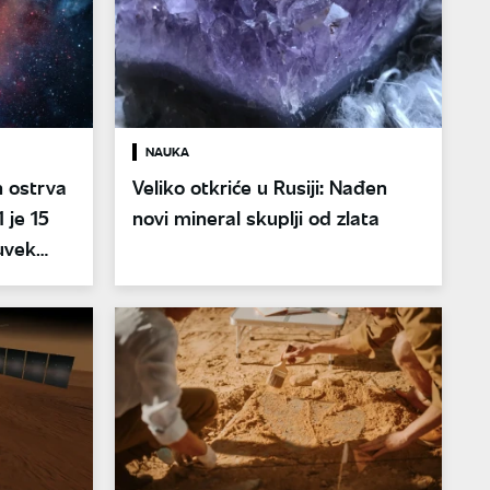
NAUKA
h ostrva
Veliko otkriće u Rusiji: Nađen
1 je 15
novi mineral skuplji od zlata
uvek