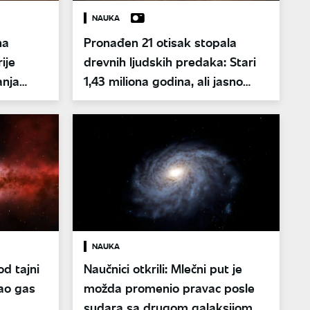
NAUKA
na
Pronađen 21 otisak stopala
ije
drevnih ljudskih predaka: Stari
anja
1,43 miliona godina, ali jasno
pokazuju kako je život izgledao
NAUKA
od tajni
Naučnici otkrili: Mlečni put je
ao gas
možda promenio pravac posle
sudara sa drugom galaksijom