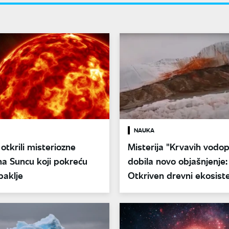
NAUKA
 otkrili misteriozne
Misterija "Krvavih vodo
na Suncu koji pokreću
dobila novo objašnjenje:
baklje
Otkriven drevni ekosis
Antarktiku