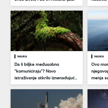
zaključk
NAUKA
NAUKA
Da li biljke međusobno
Ovo more
"komuniciraju"? Novo
njegovog
istraživanje otkrilo iznenađujuću
menja su
osobinu mahovine