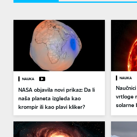
NAUKA
NAUKA
Naučnici
NASA objavila novi prikaz: Da li
vrtloge 
naša planeta izgleda kao
solarne 
krompir ili kao plavi kliker?