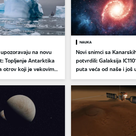
NAUKA
 upozoravaju na novu
Novi snimci sa Kanarski
: Topljenje Antarktika
potvrdili: Galaksija IC110
 otrov koji je vekovima
puta veća od naše i još 
bljen u ledu
raste