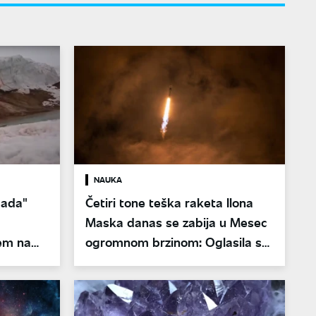
NAUKA
pada"
Četiri tone teška raketa Ilona
Maska danas se zabija u Mesec
tem na
ogromnom brzinom: Oglasila se
NASA