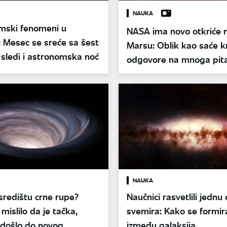
NAUKA
mski fenomeni u
NASA ima novo otkriće 
 Mesec se sreće sa šest
Marsu: Oblik kao saće kr
 sledi i astronomska noć
odgovore na mnoga pit
nastanka čovečanstva
NAUKA
 središtu crne rupe?
Naučnici rasvetlili jednu 
mislilo da je tačka,
svemira: Kako se formir
 došlo do novog
između galaksija