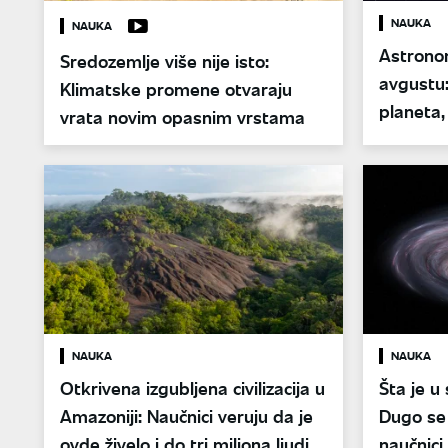
NAUKA
NAUKA
Astrono
Sredozemlje više nije isto:
avgustu:
Klimatske promene otvaraju
planeta,
vrata novim opasnim vrstama
NAUKA
NAUKA
Otkrivena izgubljena civilizacija u
Šta je u
Amazoniji: Naučnici veruju da je
Dugo se 
ovde živelo i do tri miliona ljudi
naučnici