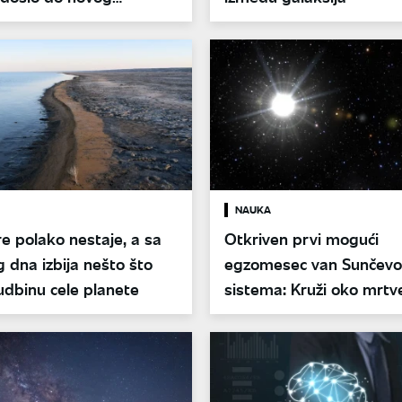
a
NAUKA
 polako nestaje, a sa
Otkriven prvi mogući
 dna izbija nešto što
egzomesec van Sunčev
dbinu cele planete
sistema: Kruži oko mrtv
koja je veća od Jupitera