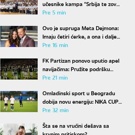
učesnike kampa "Srbija te zove
2026"
Pre 5 min
Ovo je supruga Meta Dejmona:
Imaju četiri ćerke, a ona i dalje
izgleda kao bomba
Pre 16 min
FK Partizan ponovo uputio apel
navijačima: Pružite podršku
igračima, nemojte da štetite
Pre 21 min
klubu
Omladinski sport u Beogradu
dobija novu energiju: NIKA CUP
2026 počinje za dve nedelje
Pre 32 min
Šta se na vrućini dešava sa
krvnim pritiskom?