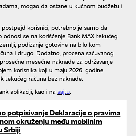
knadama, mogao da ostane u kućnom budžetu i
l postpejd korisnici, potrebno je samo da
vo odnosi se na korišćenje Bank MAX tekućeg
zemlji, podizanje gotovine na bilo kom
računa i drugo. Dodatno, procena sačuvanog
ne prosečne mesečne naknade za održavanje
jem korisnika koji u maju 2026. godine
Bank tekućeg računa bez naknade.
nk aplikaciji, kao i na
sajtu
.
ao potpisivanje Deklaracije o pravima
alnom okruženju među mobilnim
 Srbiji