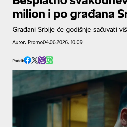
milion i po građana S
Građani Srbije će godišnje sačuvati vi
Autor:
Promo
04.06.2026. 10:09
Podeli: