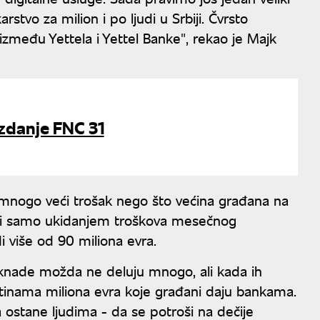
vo za milion i po ljudi u Srbiji. Čvrsto
između Yettela i Yettel Banke", rekao je Majk
zdanje FNC 31
 mnogo veći trošak nego što većina građana na
 bi samo ukidanjem troškova mesečnog
 više od 90 miliona evra.
knade možda ne deluju mnogo, ali kada ih
otinama miliona evra koje građani daju bankama.
a ostane ljudima - da se potroši na dečije