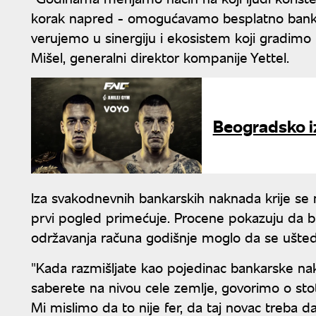
korak napred - omogućavamo besplatno bankarst
verujemo u sinergiju i ekosistem koji gradimo 
Mišel, generalni direktor kompanije Yettel.
Beogradsko i
Iza svakodnevnih bankarskih naknada krije se
prvi pogled primećuje. Procene pokazuju da
održavanja računa godišnje moglo da se uštedi
"Kada razmišljate kao pojedinac bankarske na
saberete na nivou cele zemlje, govorimo o st
Mi mislimo da to nije fer, da taj novac treba d