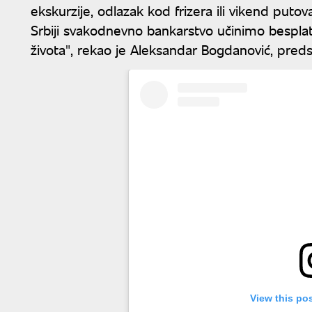
ekskurzije, odlazak kod frizera ili vikend putov
Srbiji svakodnevno bankarstvo učinimo besplat
života", rekao je Aleksandar Bogdanović, pred
View this po