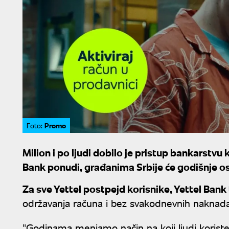
Promo
Foto:
Milion i po ljudi dobilo je pristup bankarstvu k
Bank ponudi, građanima Srbije će godišnje os
Za sve Yettel postpejd korisnike, Yettel Ban
održavanja računa i bez svakodnevnih naknada 
"Godinama menjamo način na koji ljudi koriste 