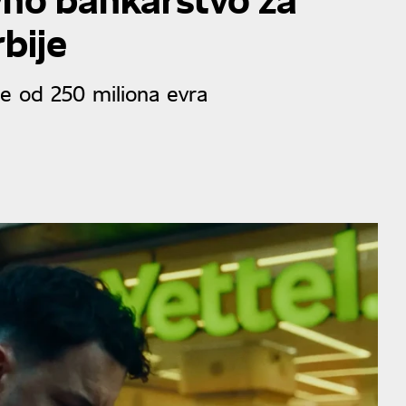
rbije
še od 250 miliona evra