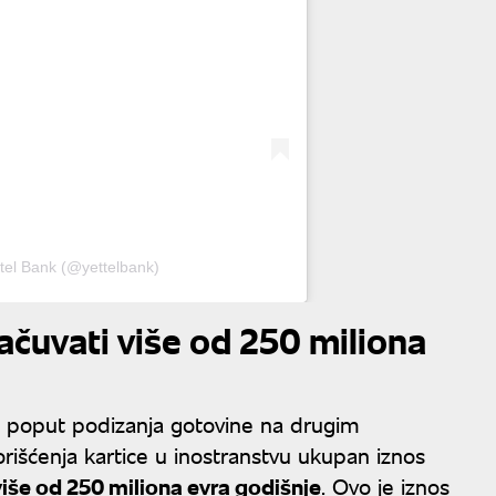
ttel Bank (@yettelbank)
ačuvati više od 250 miliona
 poput podizanja gotovine na drugim
rišćenja kartice u inostranstvu ukupan iznos
iše od 250 miliona evra godišnje
. Ovo je iznos