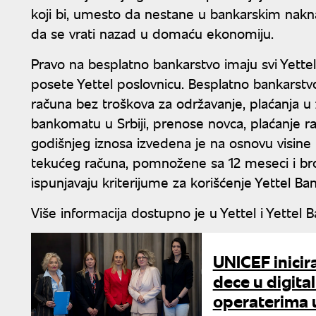
koji bi, umesto da nestane u bankarskim na
da se vrati nazad u domaću ekonomiju.
Pravo na besplatno bankarstvo imaju svi Yette
posete Yettel poslovnicu. Besplatno bankarst
računa bez troškova za održavanje, plaćanja u 
bankomatu u Srbiji, prenose novca, plaćanje 
godišnjeg iznosa izvedena je na osnovu visi
tekućeg računa, pomnožene sa 12 meseci i bro
ispunjavaju kriterijume za korišćenje Yettel 
Više informacija dostupno je u Yettel i Yettel Ba
UNICEF inicir
dece u digit
operaterima u