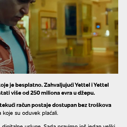
oje je besplatno. Zahvaljujući Yettel i Yettel
tati više od 250 miliona evra u džepu.
k tekući račun postaje dostupan bez troškova
koje su oduvek plaćali.
digitalne usluge. Sada pravimo još jedan veliki