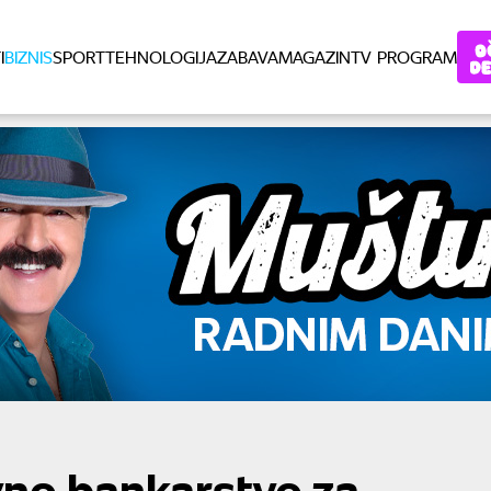
I
BIZNIS
SPORT
TEHNOLOGIJA
ZABAVA
MAGAZIN
TV PROGRAM
no bankarstvo za