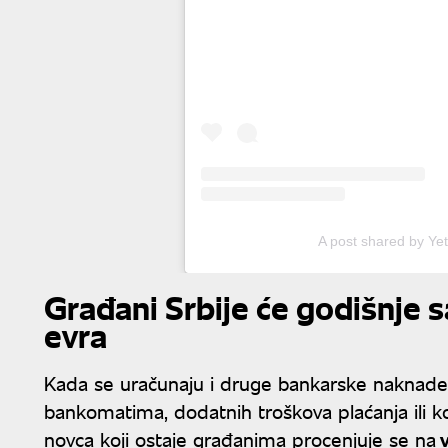
A post shared by Ye
Građani Srbije će godišnje s
evra
Kada se uračunaju i druge bankarske naknade
bankomatima, dodatnih troškova plaćanja ili ko
novca koji ostaje građanima procenjuje se na
v