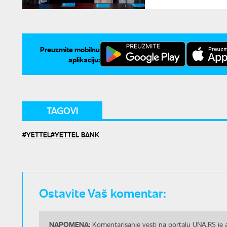
Preuzmite mobilnu
aplikaciju:
TAGOVI
YETTEL
YETTEL BANK
Ostavite Vaš komentar:
NAPOMENA:
Komentarisanje vesti na portalu UNA.RS je a