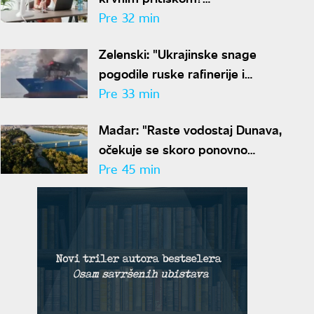
Kardiološkinja ima jasan
Pre 32 min
odgovor
Zelenski: "Ukrajinske snage
pogodile ruske rafinerije i
brodove u Crnom moru"
Pre 33 min
Mađar: "Raste vodostaj Dunava,
očekuje se skoro ponovno
pokretanje Pakša"
Pre 45 min