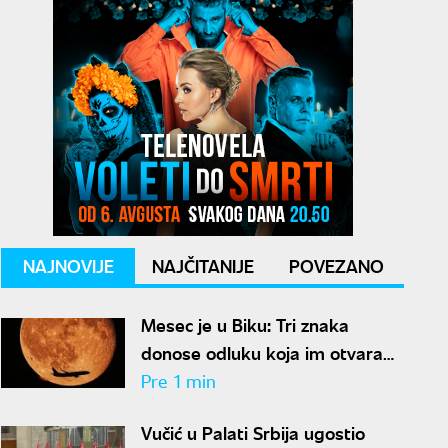
NAJNOVIJE
NAJČITANIJE
POVEZANO
Mesec je u Biku: Tri znaka
donose odluku koja im otvara
put do velikog novca
Pre 1 min
Vučić u Palati Srbija ugostio