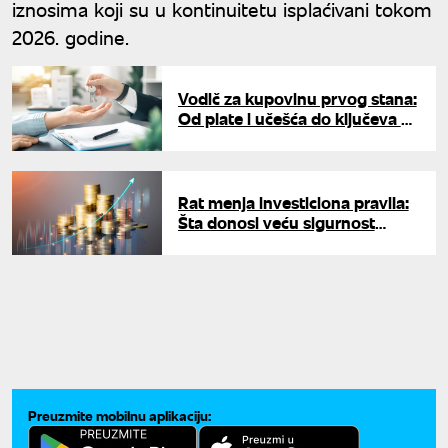
iznosima koji su u kontinuitetu isplaćivani tokom
2026. godine.
Vodič za kupovinu prvog stana:
Od plate i učešća do ključeva u
ruke – korak po korak
Rat menja investiciona pravila:
Šta donosi veću sigurnost
investitorima - zlato ili nafta?
Preuzmite mobilnu aplikaciju: