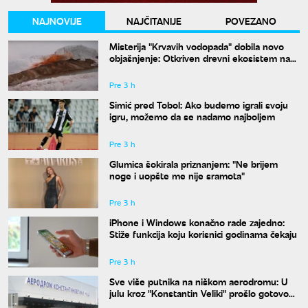
NAJNOVIJE
NAJČITANIJE
POVEZANO
Misterija "Krvavih vodopada" dobila novo
objašnjenje: Otkriven drevni ekosistem na
Antarktiku
Pre 3 h
Simić pred Tobol: Ako budemo igrali svoju
igru, možemo da se nadamo najboljem
Pre 3 h
Glumica šokirala priznanjem: "Ne brijem
noge i uopšte me nije sramota"
Pre 3 h
iPhone i Windows konačno rade zajedno:
Stiže funkcija koju korisnici godinama čekaju
Pre 3 h
Sve više putnika na niškom aerodromu: U
julu kroz "Konstantin Veliki" prošlo gotovo
50.000 ljudi