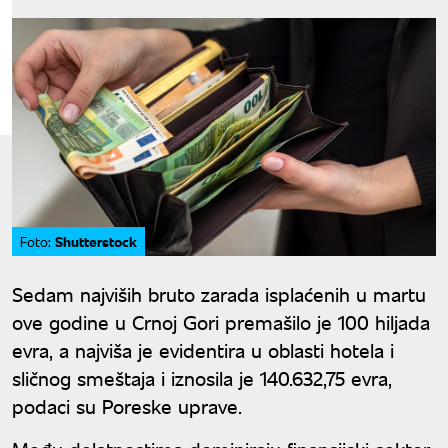
Shutterstock
Foto:
Sedam najviših bruto zarada isplaćenih u martu
ove godine u Crnoj Gori premašilo je 100 hiljada
evra, a najviša je evidentira u oblasti hotela i
sličnog smeštaja i iznosila je 140.632,75 evra,
podaci su Poreske uprave.