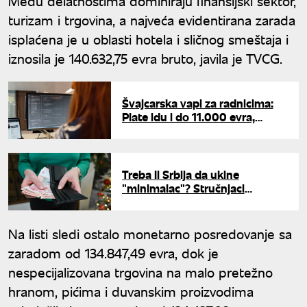
Među delatnostima dominiraju finansijski sektor,
turizam i trgovina, a najveća evidentirana zarada
isplaćena je u oblasti hotela i sličnog smeštaja i
iznosila je 140.632,75 evra bruto, javila je TVCG.
Švajcarska vapi za radnicima:
Plate idu i do 11.000 evra,
otvoreno čak 20.000 radnih
mesta
Treba li Srbija da ukine
"minimalac"? Stručnjaci
upozoravaju na opasan
scenario i sivu ekonomiju
Na listi sledi ostalo monetarno posredovanje sa
zaradom od 134.847,49 evra, dok je
nespecijalizovana trgovina na malo pretežno
hranom, pićima i duvanskim proizvodima