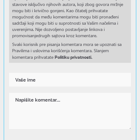
stavove isključivo njihovih autora, koji zbog govora mržnje
mogu biti i krivično gonjeni. Kao čitatelj prihvatate
mogućnost da među komentarima mogu biti pronađeni
sadržaji koji mogu biti u suprotnosti sa Vašim načelima i
uverenjima. Nije dozvoljeno postavljanje linkova i
promovisanjedrugih sajtova kroz komentare.
Svaki korisnik pre pisanja komentara mora se upoznati sa
Pravilima i uslovima korišćenja komentara. Slanjem
Politiku privatnosti.
komentara prihvatate