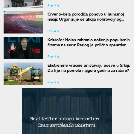
Pre 4 h
Crveno-bela porodica ponovo u humanoj
misiji: Organizuje se akcija dobrovoljnog
davanja krvi
Pre 4 h
Kristofer Nolan zabranio nošenje popularnih
čizama na setu: Razlog je prilično apsurdan
Pre 4 h
Ekstremne vrućine uništavaju useve u Srbiji:
Da li je na pomolu najgora godina za ratare?
Pre 4 h