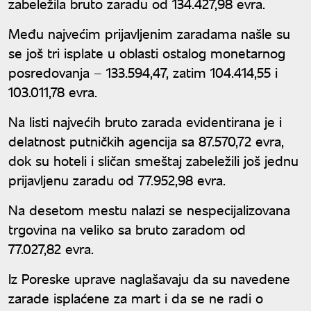
zabeležila bruto zaradu od 134.427,98 evra.
Među najvećim prijavljenim zaradama našle su
se još tri isplate u oblasti ostalog monetarnog
posredovanja – 133.594,47, zatim 104.414,55 i
103.011,78 evra.
Na listi najvećih bruto zarada evidentirana je i
delatnost putničkih agencija sa 87.570,72 evra,
dok su hoteli i sličan smeštaj zabeležili još jednu
prijavljenu zaradu od 77.952,98 evra.
Na desetom mestu nalazi se nespecijalizovana
trgovina na veliko sa bruto zaradom od
77.027,82 evra.
Iz Poreske uprave naglašavaju da su navedene
zarade isplaćene za mart i da se ne radi o