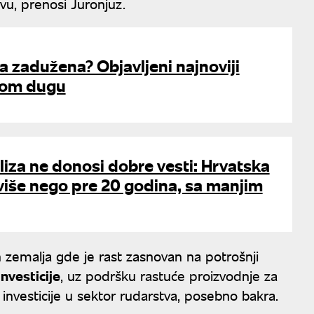
vu, prenosi Juronjuz.
ja zadužena? Objavljeni najnoviji
nom dugu
liza ne donosi dobre vesti: Hrvatska
a više nego pre 20 godina, sa manjim
 zemalja gde je rast zasnovan na potrošnji
investicije
, uz podršku rastuće proizvodnje za
ke investicije u sektor rudarstva, posebno bakra.