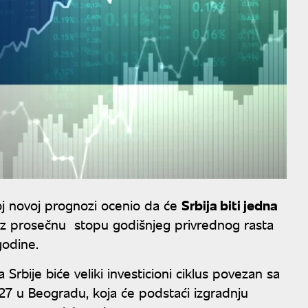
j novoj prognozi ocenio da će
Srbija biti jedna
uz prosečnu stopu godišnjeg privrednog rasta
godine.
 Srbije biće veliki investicioni ciklus povezan sa
7 u Beogradu, koja će podstaći izgradnju