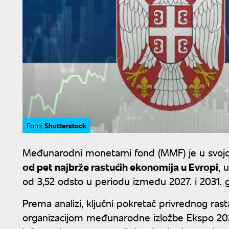
Shutterstock
Foto:
Međunarodni monetarni fond (MMF) je u svojo
od pet najbrže rastućih ekonomija u Evropi
, 
od 3,52 odsto u periodu između 2027. i 2031. 
Prema analizi, ključni pokretač privrednog rasta
organizacijom međunarodne izložbe Ekspo 202