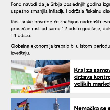
Fond navodi da je Srbija poslednjih godina i
uspešno smanjila inflaciju i održala fiskalnu dis
Rast srske privrede će značajno nadmašiti ev
prosečan rast od samo 1,2 odsto godišnje, dok 
1,4 odsto.
Globalna ekonomija trebalo bi u istom period
izveštaju.
Kraj za samov
država kontro
velikih marke
Nemačka se e