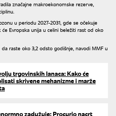
zgradila značajne makroekonomske rezerve,
ciplinu.
rozonu u periodu 2027-2031, gde se očekuje
će Evropska unija u celini beležiti rast od oko
u da raste oko 3,2 odsto godišnje, navodi MMF u
olju trgovinskih lanaca: Kako će
lisati skrivene mehanizme i marže
ta
normno zadužuje: Procurio nacrt