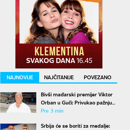
NAJNOVIJE
NAJČITANIJE
POVEZANO
Bivši mađarski premijer Viktor
Orban u Guči: Privukao pažnju
posetilaca Sabora
Pre 3 min
Srbija će se boriti za medalje: