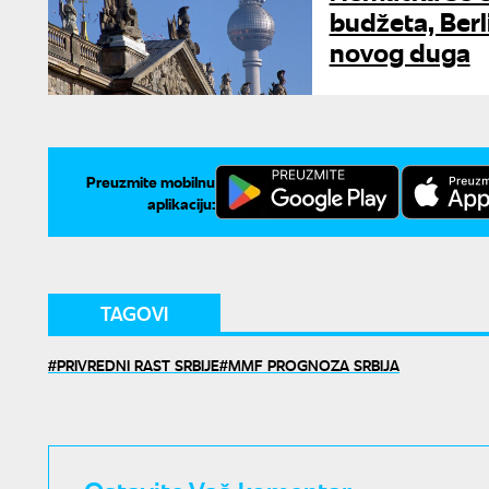
budžeta, Berl
novog duga
Preuzmite mobilnu
aplikaciju:
TAGOVI
PRIVREDNI RAST SRBIJE
MMF PROGNOZA SRBIJA