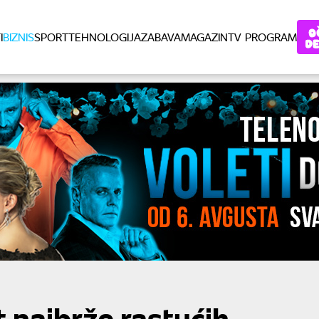
I
BIZNIS
SPORT
TEHNOLOGIJA
ZABAVA
MAGAZIN
TV PROGRAM
 najbrže rastućih