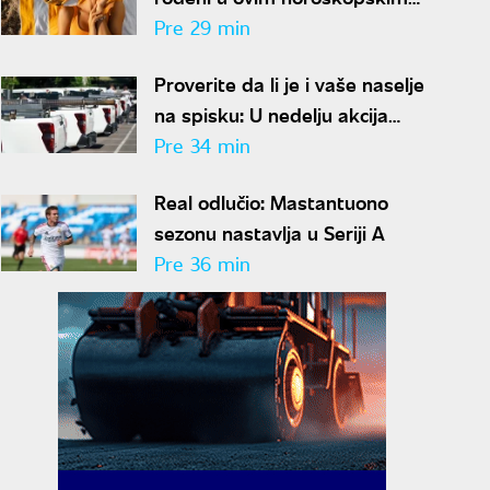
znakovima imaju čelično
Pre 29 min
zdravlje, a jedan detalj ih
Proverite da li je i vaše naselje
potpuno izdvaja
na spisku: U nedelju akcija
suzbijanja komaraca u
Pre 34 min
Beogradu
Real odlučio: Mastantuono
sezonu nastavlja u Seriji A
Pre 36 min