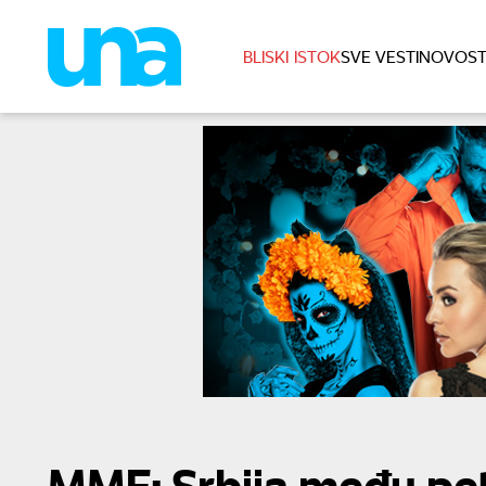
BLISKI ISTOK
SVE VESTI
NOVOST
MMF: Srbija među pet