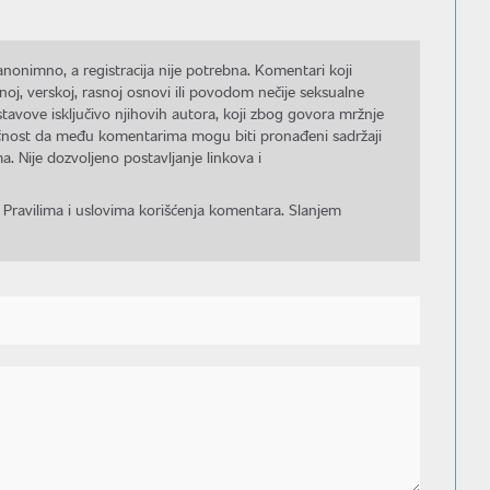
nonimno, a registracija nije potrebna. Komentari koji
noj, verskoj, rasnoj osnovi ili povodom nečije seksualne
stavove isključivo njihovih autora, koji zbog govora mržnje
gućnost da među komentarima mogu biti pronađeni sadržaji
a. Nije dozvoljeno postavljanje linkova i
 Pravilima i uslovima korišćenja komentara. Slanjem