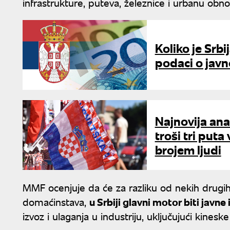
infrastrukture, puteva, železnice i urbanu obno
Koliko je Srbi
podaci o jav
Najnovija ana
troši tri put
brojem ljudi
MMF ocenjuje da će za razliku od nekih drugih
domaćinstava,
u Srbiji glavni motor biti javne 
izvoz i ulaganja u industriju, uključujući kines