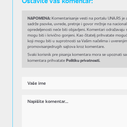
Ostavite Vaš komentar:
NAPOMENA:
Komentarisanje vesti na portalu UNA.RS je a
sadrže psovke, uvrede, pretnje i govor mržnje na nacional
opredeljenosti neće biti objavljeni. Komentari odražavaju 
mogu biti i krivično gonjeni. Kao čitatelj prihvatate mo
koji mogu biti u suprotnosti sa Vašim načelima i uverenjim
promovisanjedrugih sajtova kroz komentare.
Svaki korisnik pre pisanja komentara mora se upoznati sa
Politiku privatnosti.
komentara prihvatate