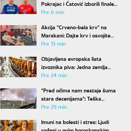
Pokrajac i Ćatović izborili finale
Svetskog prvenstva u Judžinu
Pre 6 min
Akcija "Crveno-bela krv" na
Marakani: Dajte krv i osvojite
kartu za Ligu šampiona
Pre 13 min
Objavljena evropska lista
izvoznika piva: Jedna zemlja
ubedljivo prednjači
Pre 24 min
"Pred očima nam nestaje šuma
stara decenijama": Teška
situacija sa požarima širom
Pre 29 min
Srbije, šteta je ogromna
Imuni na bolesti i stres: Ljudi
rođeni u ovim horoskopskim