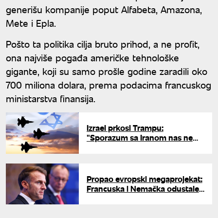
generišu kompanije poput Alfabeta, Amazona,
Mete i Epla.
Pošto ta politika cilja bruto prihod, a ne profit,
ona najviše pogađa američke tehnološke
gigante, koji su samo prošle godine zaradili oko
700 miliona dolara, prema podacima francuskog
ministarstva finansija.
Izrael prkosi Trampu:
"Sporazum sa Iranom nas ne
obavezuje, mi nismo potpisnici"
Propao evropski megaprojekat:
Francuska i Nemačka odustale
od zajedničkog borbenog
aviona