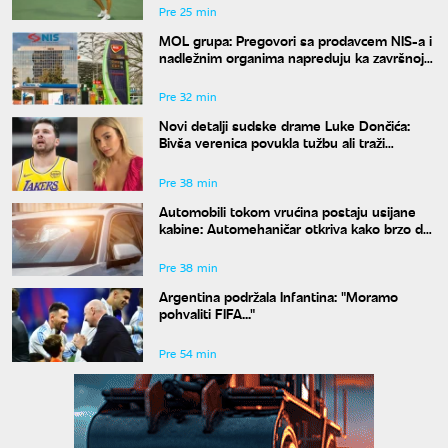
Pre 25 min
MOL grupa: Pregovori sa prodavcem NIS-a i
nadležnim organima napreduju ka završnoj
fazi
Pre 32 min
Novi detalji sudske drame Luke Dončića:
Bivša verenica povukla tužbu ali traži
bogatstvo na sudu u Sloveniji
Pre 38 min
Automobili tokom vrućina postaju usijane
kabine: Automehaničar otkriva kako brzo da
rashladite vozilo
Pre 38 min
Argentina podržala Infantina: "Moramo
pohvaliti FIFA..."
Pre 54 min