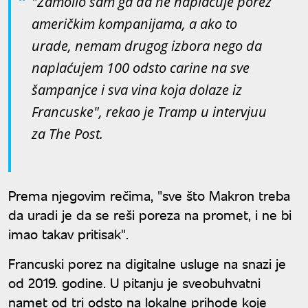
"Zamolio sam ga da ne naplaćuje porez
američkim kompanijama, a ako to
urade, nemam drugog izbora nego da
naplaćujem 100 odsto carine na sve
šampanjce i sva vina koja dolaze iz
Francuske", rekao je Tramp u intervjuu
za The Post.
Prema njegovim rečima, "sve što Makron treba
da uradi je da se reši poreza na promet, i ne bi
imao takav pritisak".
Francuski porez na digitalne usluge na snazi je
od 2019. godine. U pitanju je sveobuhvatni
namet od tri odsto na lokalne prihode koje