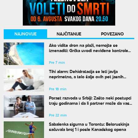
NAJNOVIJE
NAJČITANIJE
POVEZANO
Ako vidite dron na plaži, nemojte se
iznenaditi: Grčka uvodi neviđene kontrole
širom zemlje, a kazne su paprene
Pre 7 min
Tihi alarm: Dehidratacija se leti javlja
neprimetno, a telo šalje ovih pet jasnih
znakova pre nego što osetite žeđ
Pre 18 min
Porast razvoda u Srbiji: Zašto neki postupci
traju godinama i da li partner može da vas
"zadrži" u braku?
Pre 22 min
Sabalenka sigurna u Torontu: Beloruskinja
sačuvala broj 1 i posle Kanadskog opena