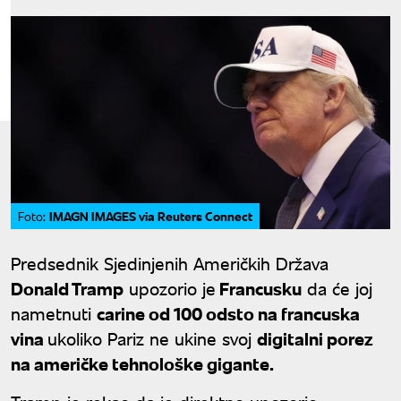
IMAGN IMAGES via Reuters Connect
Foto:
Predsednik Sjedinjenih Američkih Država
Donald Tramp
upozorio je
Francusku
da će joj
nametnuti
carine od 100 odsto na francuska
vina
ukoliko Pariz ne ukine svoj
digitalni porez
na američke tehnološke gigante.