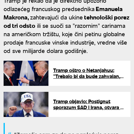
Tramp je rekao da je direktno upozorio
odlazećeg francuskog predsednika
Emanuela
Makrona,
zahtevajući da ukine
tehnološki porez
od tri odsto
ili se suoči sa "razornim" carinama
na američkom tržištu, koje čini petinu globalne
prodaje francuske vinske industrije, vredne više
od sve milijarde dolara godišnje.
Tramp oštro o Netanjahuu:
"Trebalo bi da bude zahvalan,
da Iran ima nuklearno oružje,
Izrael ne bi postojao"
Tramp objavio: Postignut
sporazum SAD i Irana, otvara se
Ormuski moreuz