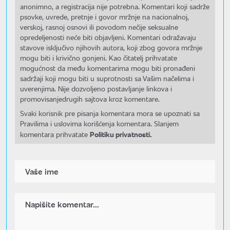
anonimno, a registracija nije potrebna. Komentari koji sadrže
psovke, uvrede, pretnje i govor mržnje na nacionalnoj,
verskoj, rasnoj osnovi ili povodom nečije seksualne
opredeljenosti neće biti objavljeni. Komentari odražavaju
stavove isključivo njihovih autora, koji zbog govora mržnje
mogu biti i krivično gonjeni. Kao čitatelj prihvatate
mogućnost da među komentarima mogu biti pronađeni
sadržaji koji mogu biti u suprotnosti sa Vašim načelima i
uverenjima. Nije dozvoljeno postavljanje linkova i
promovisanjedrugih sajtova kroz komentare.
Svaki korisnik pre pisanja komentara mora se upoznati sa
Pravilima i uslovima korišćenja komentara. Slanjem
Politiku privatnosti.
komentara prihvatate