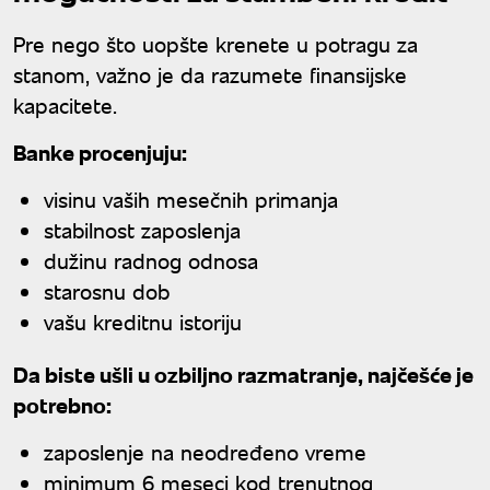
Pre nego što uopšte krenete u potragu za
stanom, važno je da razumete finansijske
kapacitete.
Banke procenjuju:
visinu vaših mesečnih primanja
stabilnost zaposlenja
dužinu radnog odnosa
starosnu dob
vašu kreditnu istoriju
Da biste ušli u ozbiljno razmatranje, najčešće je
potrebno:
zaposlenje na neodređeno vreme
minimum 6 meseci kod trenutnog