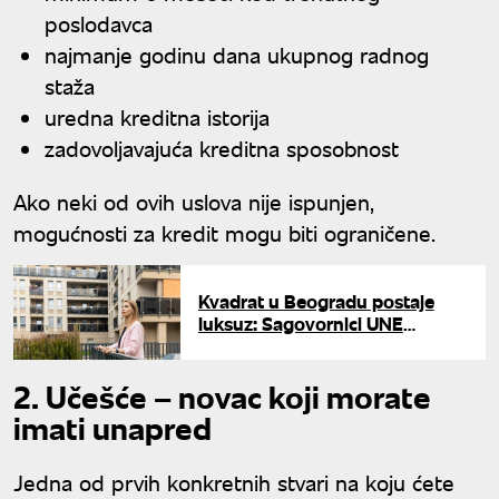
poslodavca
najmanje godinu dana ukupnog radnog
staža
uredna kreditna istorija
zadovoljavajuća kreditna sposobnost
Ako neki od ovih uslova nije ispunjen,
mogućnosti za kredit mogu biti ograničene.
Kvadrat u Beogradu postaje
luksuz: Sagovornici UNE
objašnjavaju zašto cene
stanova ne posustaju
2. Učešće – novac koji morate
imati unapred
Jedna od prvih konkretnih stvari na koju ćete