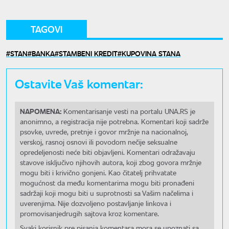
TAGOVI
STAN
BANKA
STAMBENI KREDIT
KUPOVINA STANA
Ostavite Vaš komentar:
NAPOMENA:
Komentarisanje vesti na portalu UNA.RS je
anonimno, a registracija nije potrebna. Komentari koji sadrže
psovke, uvrede, pretnje i govor mržnje na nacionalnoj,
verskoj, rasnoj osnovi ili povodom nečije seksualne
opredeljenosti neće biti objavljeni. Komentari odražavaju
stavove isključivo njihovih autora, koji zbog govora mržnje
mogu biti i krivično gonjeni. Kao čitatelj prihvatate
mogućnost da među komentarima mogu biti pronađeni
sadržaji koji mogu biti u suprotnosti sa Vašim načelima i
uverenjima. Nije dozvoljeno postavljanje linkova i
promovisanjedrugih sajtova kroz komentare.
Svaki korisnik pre pisanja komentara mora se upoznati sa