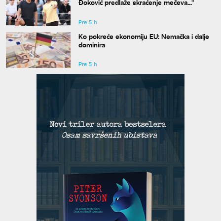
Đoković predlaže skraćenje mečeva..."
Pre 5 h
Ko pokreće ekonomiju EU: Nemačka i dalje
dominira
Pre 5 h