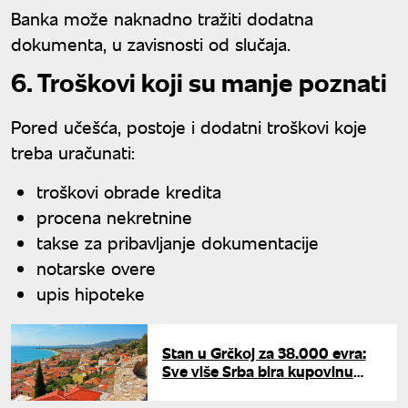
Banka može naknadno tražiti dodatna
dokumenta, u zavisnosti od slučaja.
6. Troškovi koji su manje poznati
Pored učešća, postoje i dodatni troškovi koje
treba uračunati:
troškovi obrade kredita
procena nekretnine
takse za pribavljanje dokumentacije
notarske overe
upis hipoteke
Stan u Grčkoj za 38.000 evra:
Sve više Srba bira kupovinu
nekretnine umesto odmora - u
kojim mestima su