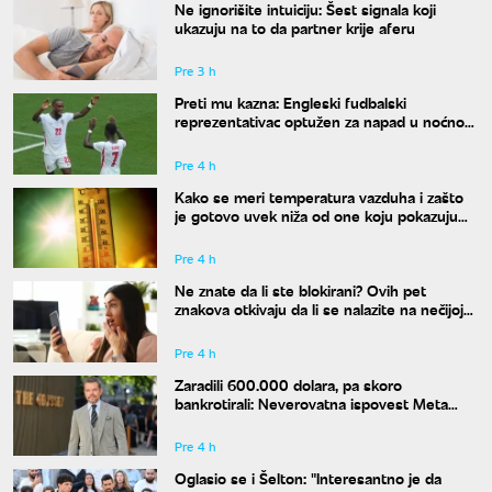
Ne ignorišite intuiciju: Šest signala koji
ukazuju na to da partner krije aferu
Pre 3 h
Preti mu kazna: Engleski fudbalski
reprezentativac optužen za napad u noćnom
klubu
Pre 4 h
Kako se meri temperatura vazduha i zašto
je gotovo uvek niža od one koju pokazuju
naši termometri
Pre 4 h
Ne znate da li ste blokirani? Ovih pet
znakova otkivaju da li se nalazite na nečijoj
"crnoj listi"
Pre 4 h
Zaradili 600.000 dolara, pa skoro
bankrotirali: Neverovatna ispovest Meta
Dejmona o paklu kroz koji je prošao
Pre 4 h
Oglasio se i Šelton: "Interesantno je da