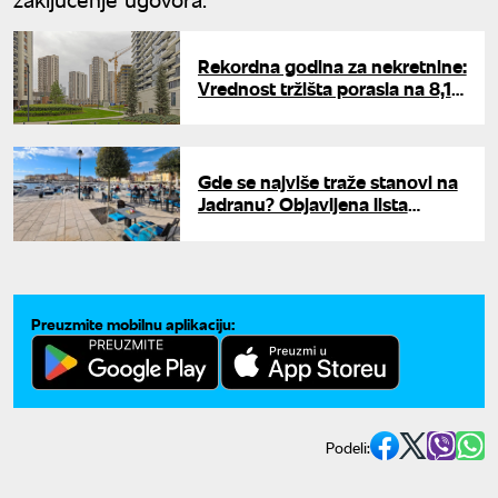
Rekordna godina za nekretnine:
Vrednost tržišta porasla na 8,1
milijardu evra, Beograd
dominira
Gde se najviše traže stanovi na
Jadranu? Objavljena lista
gradova koji dominiraju
tržištem
Preuzmite mobilnu aplikaciju:
Podeli: