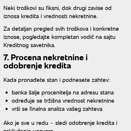
najpovoljnije?
Neki troškovi su fiksni, dok drugi zavise od
iznosa kredita i vrednosti nekretnine.
Za detaljan pregled svih troškova i konkretne
iznose, pogledajte kompletan vodič na sajtu
Kreditnog savetnika.
7. Procena nekretnine i
odobrenje kredita
Kada pronađete stan i podnesete zahtev:
banka šalje procenitelja na adresu stana
određuje se tržišna vrednost nekretnine
vrši se finalna analiza vašeg zahteva
Ako je sve u redu – sledi odobrenje kredita i
zaključenje ugovora.