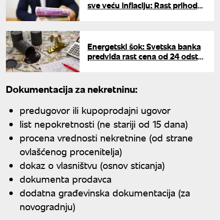
sve veću inflaciju: Rast prihoda
nedovoljan da nadomesti
troškove
Energetski šok: Svetska banka
predviđa rast cena od 24 odsto
zbog rata na Bliskom istoku
Dokumentacija za nekretninu:
predugovor ili kupoprodajni ugovor
list nepokretnosti (ne stariji od 15 dana)
procena vrednosti nekretnine (od strane
ovlašćenog procenitelja)
dokaz o vlasništvu (osnov sticanja)
dokumenta prodavca
dodatna građevinska dokumentacija (za
novogradnju)