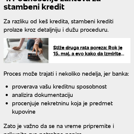
stambeni kredit
Za razliku od keš kredita, stambeni krediti
prolaze kroz detaljniju i dužu proceduru.
Stiže druga rata poreza: Rok je
15. maj, a evo kako da izmirite
obaveze bez ijednog dinara
provizije
Proces može trajati i nekoliko nedelja, jer banka:
proverava vašu kreditnu sposobnost
analizira dokumentaciju
procenjuje nekretninu koja je predmet
kupovine
Zato je važno da se na vreme pripremite i
prikupite sve potrebne papire.