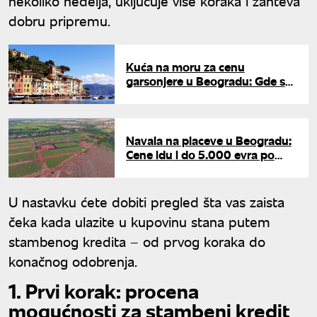
nekoliko nedelja, uključuje više koraka i zahteva
dobru pripremu.
Kuća na moru za cenu
garsonjere u Beogradu: Gde se
na jugu Italije i dalje kriju
najjeftiniji kvadrati?
Navala na placeve u Beogradu:
Cene idu i do 5.000 evra po
aru, jedna lokacija je hit
U nastavku ćete dobiti pregled šta vas zaista
čeka kada ulazite u kupovinu stana putem
stambenog kredita – od prvog koraka do
konačnog odobrenja.
1. Prvi korak: procena
mogućnosti za stambeni kredit