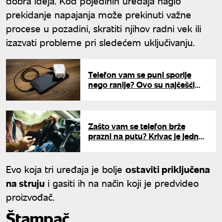
dobra ideja. Kod pojedinih uređaja naglo
prekidanje napajanja može prekinuti važne
procese u pozadini, skratiti njihov radni vek ili
izazvati probleme pri sledećem uključivanju.
Telefon vam se puni sporije
nego ranije? Ovo su najčešći
uzroci i načini da rešite problem
Zašto vam se telefon brže
prazni na putu? Krivac je jedna
funkcija koju retko ko gasi
Evo koja tri uređaja je bolje
ostaviti priključena
na struju
i gasiti ih na način koji je predvideo
proizvođač.
Štampač