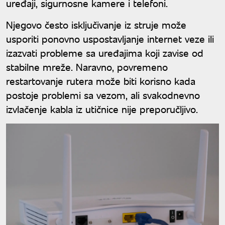
uređaji, sigurnosne kamere i telefoni.
Njegovo često isključivanje iz struje može
usporiti ponovno uspostavljanje internet veze ili
izazvati probleme sa uređajima koji zavise od
stabilne mreže. Naravno, povremeno
restartovanje rutera može biti korisno kada
postoje problemi sa vezom, ali svakodnevno
izvlačenje kabla iz utičnice nije preporučljivo.