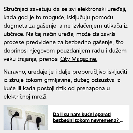
Stručnjaci savetuju da se svi elektronski uređaji,
kada god je to moguće, isključuju pomoću
dugmeta za gašenje, a ne izvlačenjem utikača iz
utičnice. Na taj način uređaj može da završi
procese predviđene za bezbedno gašenje, što
doprinosi njegovom pouzdanijem radu i dužem
veku trajanja, prenosi
City Magazine.
Naravno, uređaje je i dalje preporučljivo isključiti
iz struje tokom grmljavine, dužeg odsustva iz
kuće ili kada postoji rizik od prenapona u
električnoj mreži.
Da li su nam kućni aparati
bezbedni tokom nevremena? U
ovim slučajevima ih treba
isključiti iz struje