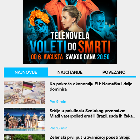
NAJNOVIJE
NAJČITANIJE
POVEZANO
Ko pokreće ekonomiju EU: Nemačka i dalje
dominira
Pre 9 min
Srbija u polufinalu Svetskog prvenstva:
Mladi vaterpolisti srušili Brazil, sada ih čeka
Hrvatska
Pre 16 min
Zelenski prvi put u zvaničnoj poseti Srbiji: