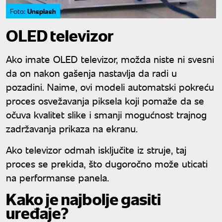
Unsplash
Foto:
OLED televizor
Ako imate OLED televizor, možda niste ni svesni
da on nakon gašenja nastavlja da radi u
pozadini. Naime, ovi modeli automatski pokreću
proces osvežavanja piksela koji pomaže da se
očuva kvalitet slike i smanji mogućnost trajnog
zadržavanja prikaza na ekranu.
Ako televizor odmah isključite iz struje, taj
proces se prekida, što dugoročno može uticati
na performanse panela.
Kako je najbolje gasiti
uređaje?