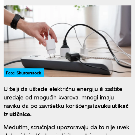
Shutterstock
Foto:
U želji da uštede električnu energiju ili zaštite
uređaje od mogućih kvarova, mnogi imaju
naviku da po završetku korišćenja
izvuku utikač
iz utičnice.
Međutim, stručnjaci upozoravaju da to nije uvek