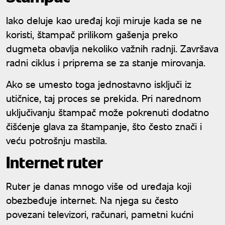
Iako deluje kao uređaj koji miruje kada se ne
koristi, štampač prilikom gašenja preko
dugmeta obavlja nekoliko važnih radnji. Završava
radni ciklus i priprema se za stanje mirovanja.
Ako se umesto toga jednostavno isključi iz
utičnice, taj proces se prekida. Pri narednom
uključivanju štampač može pokrenuti dodatno
čišćenje glava za štampanje, što često znači i
veću potrošnju mastila.
Internet ruter
Ruter je danas mnogo više od uređaja koji
obezbeđuje internet. Na njega su često
povezani televizori, računari, pametni kućni