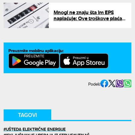
Mnogi ne znaju šta im EPS
naplaćuje: Ove troškove plaćate
i kada ne uključite nijedan
uređaj
Preuzmite mobilnu aplikaciju:
Podeli:
TAGOVI
UŠTEDA ELEKTRIČNE ENERGIJE