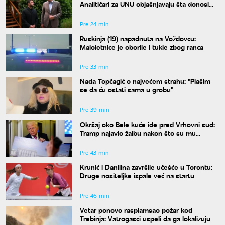
Analitičari za UNU objašnjavaju šta donosi
susret u Beogradu i kako će reagovati
Moskva
Pre 24 min
Ruskinja (19) napadnuta na Voždovcu:
Maloletnice je oborile i tukle zbog ranca
Pre 33 min
Nada Topčagić o najvećem strahu: "Plašim
se da ću ostati sama u grobu"
Pre 39 min
Okršaj oko Bele kuće ide pred Vrhovni sud:
Tramp najavio žalbu nakon što su mu
blokirani radovi
Pre 43 min
Krunić i Danilina završile učešće u Torontu:
Druge nositeljke ispale već na startu
Pre 46 min
Vetar ponovo rasplamsao požar kod
Trebinja: Vatrogasci uspeli da ga lokalizuju