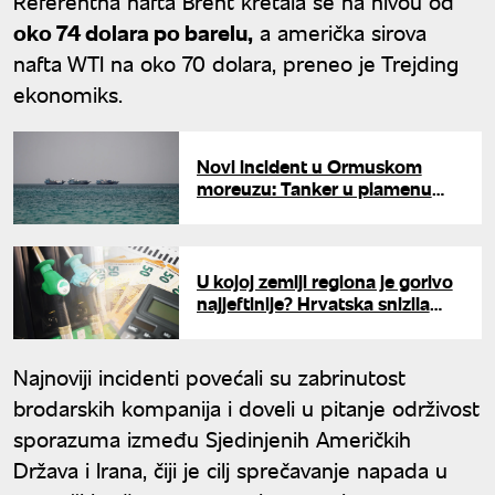
Referentna nafta Brent kretala se na nivou od
oko 74 dolara po barelu,
a američka sirova
nafta WTI na oko 70 dolara, preneo je Trejding
ekonomiks.
Novi incident u Ormuskom
moreuzu: Tanker u plamenu
posle pogotka
neidentifikovanim projektilom
U kojoj zemlji regiona je gorivo
najjeftinije? Hrvatska snizila
cene, evo gde je Srbija
Najnoviji incidenti povećali su zabrinutost
brodarskih kompanija i doveli u pitanje održivost
sporazuma između Sjedinjenih Američkih
Država i Irana, čiji je cilj sprečavanje napada u