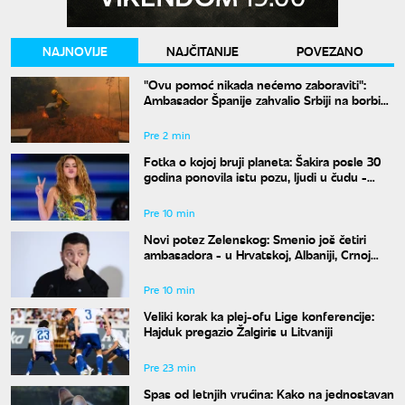
NAJNOVIJE
NAJČITANIJE
POVEZANO
"Ovu pomoć nikada nećemo zaboraviti":
Ambasador Španije zahvalio Srbiji na borbi
protiv požara
Pre 2 min
Fotka o kojoj bruji planeta: Šakira posle 30
godina ponovila istu pozu, ljudi u čudu -
"Kako je moguće"
Pre 10 min
Novi potez Zelenskog: Smenio još četiri
ambasadora - u Hrvatskoj, Albaniji, Crnoj
Gori i Pakistanu
Pre 10 min
Veliki korak ka plej-ofu Lige konferencije:
Hajduk pregazio Žalgiris u Litvaniji
Pre 23 min
Spas od letnjih vrućina: Kako na jednostavan