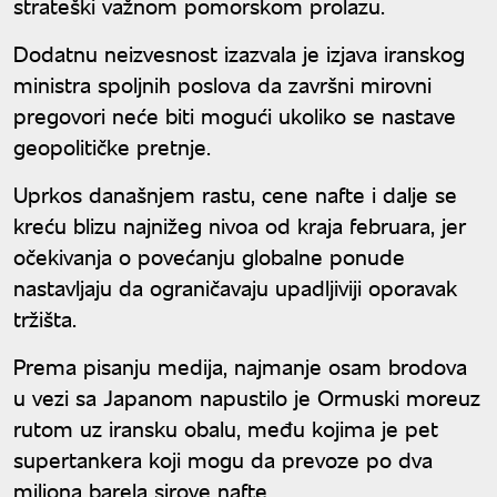
strateški važnom pomorskom prolazu.
Dodatnu neizvesnost izazvala je izjava iranskog
ministra spoljnih poslova da završni mirovni
pregovori neće biti mogući ukoliko se nastave
geopolitičke pretnje.
Uprkos današnjem rastu, cene nafte i dalje se
kreću blizu najnižeg nivoa od kraja februara, jer
očekivanja o povećanju globalne ponude
nastavljaju da ograničavaju upadljiviji oporavak
tržišta.
Prema pisanju medija, najmanje osam brodova
u vezi sa Japanom napustilo je Ormuski moreuz
rutom uz iransku obalu, među kojima je pet
supertankera koji mogu da prevoze po dva
miliona barela sirove nafte.