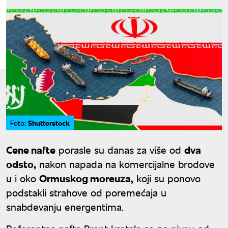
Shutterstock
Foto:
Cene nafte
porasle su danas za više od
dva
odsto,
nakon napada na komercijalne brodove
u i oko
Ormuskog moreuza,
koji su ponovo
podstakli strahove od poremećaja u
snabdevanju energentima.