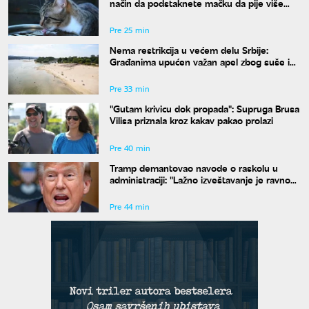
način da podstaknete mačku da pije više
vode
Pre 25 min
Nema restrikcija u većem delu Srbije:
Građanima upućen važan apel zbog suše i
niskog vodostaja
Pre 33 min
"Gutam krivicu dok propada": Supruga Brusa
Vilisa priznala kroz kakav pakao prolazi
Pre 40 min
Tramp demantovao navode o raskolu u
administraciji: "Lažno izveštavanje je ravno
izdaji"
Pre 44 min