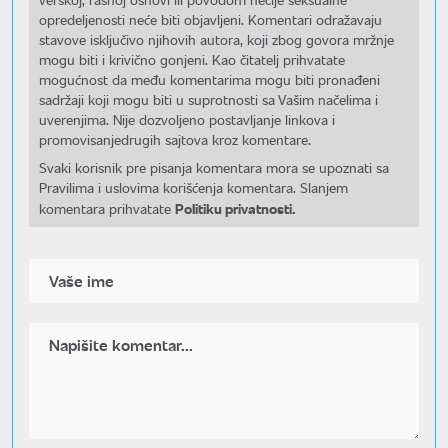
opredeljenosti neće biti objavljeni. Komentari odražavaju
stavove isključivo njihovih autora, koji zbog govora mržnje
mogu biti i krivično gonjeni. Kao čitatelj prihvatate
mogućnost da među komentarima mogu biti pronađeni
sadržaji koji mogu biti u suprotnosti sa Vašim načelima i
uverenjima. Nije dozvoljeno postavljanje linkova i
promovisanjedrugih sajtova kroz komentare.
Svaki korisnik pre pisanja komentara mora se upoznati sa
Pravilima i uslovima korišćenja komentara. Slanjem
Politiku privatnosti.
komentara prihvatate