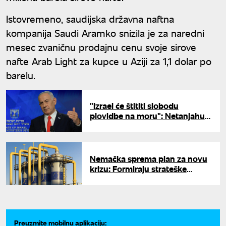
Istovremeno, saudijska državna naftna
kompanija Saudi Aramko snizila je za naredni
mesec zvaničnu prodajnu cenu svoje sirove
nafte Arab Light za kupce u Aziji za 1,1 dolar po
barelu.
"Izrael će štititi slobodu
plovidbe na moru": Netanjahu
diže mornaricu posle još jednog
napada na tanker u Ormuzu
Nemačka sprema plan za novu
krizu: Formiraju strateške
rezerve prirodnog gasa
Preuzmite mobilnu aplikaciju: