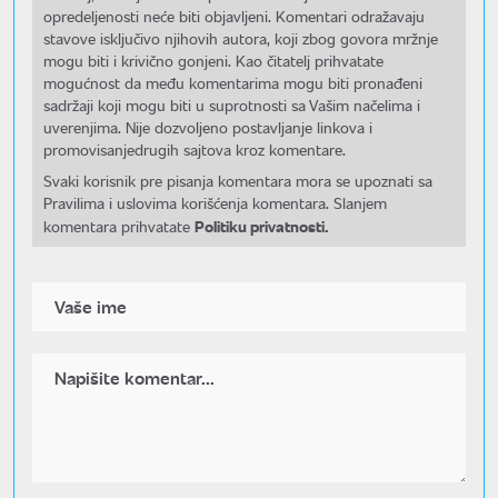
opredeljenosti neće biti objavljeni. Komentari odražavaju
stavove isključivo njihovih autora, koji zbog govora mržnje
mogu biti i krivično gonjeni. Kao čitatelj prihvatate
mogućnost da među komentarima mogu biti pronađeni
sadržaji koji mogu biti u suprotnosti sa Vašim načelima i
uverenjima. Nije dozvoljeno postavljanje linkova i
promovisanjedrugih sajtova kroz komentare.
Svaki korisnik pre pisanja komentara mora se upoznati sa
Pravilima i uslovima korišćenja komentara. Slanjem
Politiku privatnosti.
komentara prihvatate