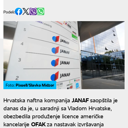
Podeli:
Pixsell/Slavko Midzor
Foto:
Hrvatska naftna kompanija
JANAF
saopštila je
danas da je, u saradnji sa Vladom Hrvatske,
obezbedila produženje licence američke
kancelarije
OFAK
za nastavak izvršavanja