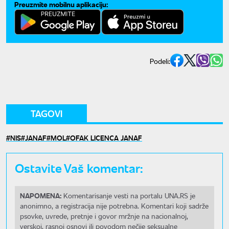
Preuzmite mobilnu aplikaciju:
Podeli:
TAGOVI
NIS
JANAF
MOL
OFAK LICENCA JANAF
Ostavite Vaš komentar:
NAPOMENA:
Komentarisanje vesti na portalu UNA.RS je
anonimno, a registracija nije potrebna. Komentari koji sadrže
psovke, uvrede, pretnje i govor mržnje na nacionalnoj,
verskoj, rasnoj osnovi ili povodom nečije seksualne