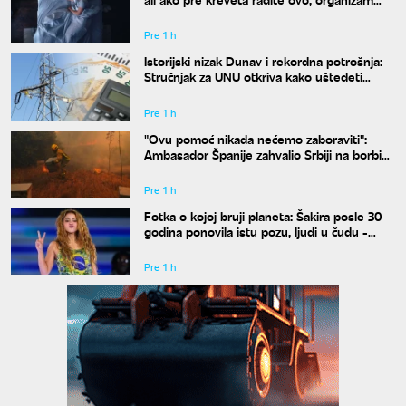
vam se neće oporaviti
Pre 1 h
Istorijski nizak Dunav i rekordna potrošnja:
Stručnjak za UNU otkriva kako uštedeti
struju
Pre 1 h
"Ovu pomoć nikada nećemo zaboraviti":
Ambasador Španije zahvalio Srbiji na borbi
protiv požara
Pre 1 h
Fotka o kojoj bruji planeta: Šakira posle 30
godina ponovila istu pozu, ljudi u čudu -
"Kako je moguće"
Pre 1 h