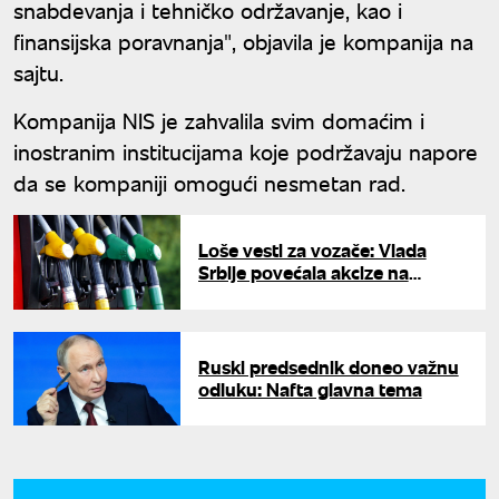
snabdevanja i tehničko održavanje, kao i
finansijska poravnanja", objavila je kompanija na
sajtu.
Kompanija NIS je zahvalila svim domaćim i
inostranim institucijama koje podržavaju napore
da se kompaniji omogući nesmetan rad.
Loše vesti za vozače: Vlada
Srbije povećala akcize na
gorivo, evo novih iznosa za
dizel i benzin
Ruski predsednik doneo važnu
odluku: Nafta glavna tema