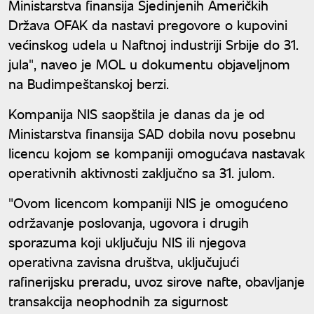
Ministarstva finansija Sjedinjenih Američkih
Država OFAK da nastavi pregovore o kupovini
većinskog udela u Naftnoj industriji Srbije do 31.
jula", naveo je MOL u dokumentu objaveljnom
na Budimpeštanskoj berzi.
Kompanija NIS saopštila je danas da je od
Ministarstva finansija SAD dobila novu posebnu
licencu kojom se kompaniji omogućava nastavak
operativnih aktivnosti zaključno sa 31. julom.
"Ovom licencom kompaniji NIS je omogućeno
održavanje poslovanja, ugovora i drugih
sporazuma koji uključuju NIS ili njegova
operativna zavisna društva, uključujući
rafinerijsku preradu, uvoz sirove nafte, obavljanje
transakcija neophodnih za sigurnost