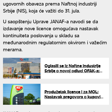
ugovornih obaveza prema Naftnoj industriji
Srbije (NIS), koja će važiti do 31. jula.
U saopštenju Uprave JANAF-a navodi se da
izdavanje nove licence omogućava nastavak
kontinuiteta poslovanja u skladu sa
međunarodnim regulatornim okvirom i važećim
merama.
Oglasili se iz Naftne industrije
Srbije o novoj odluci OFAK-a:
"Omogućeno održavanje
poslovanja"
Produžetak licence i za MOL:
Nastavak pregovora o kupovini
ruskog udela u NIS-u do kraja
jula