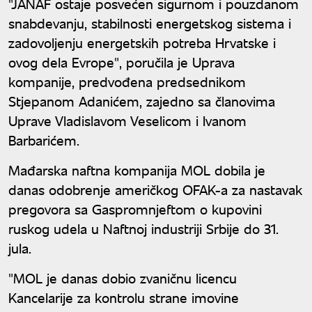
"JANAF ostaje posvećen sigurnom i pouzdanom
snabdevanju, stabilnosti energetskog sistema i
zadovoljenju energetskih potreba Hrvatske i
ovog dela Evrope", poručila je Uprava
kompanije, predvođena predsednikom
Stjepanom Adanićem, zajedno sa članovima
Uprave Vladislavom Veselicom i Ivanom
Barbarićem.
Mađarska naftna kompanija MOL dobila je
danas odobrenje američkog OFAK-a za nastavak
pregovora sa Gaspromnjeftom o kupovini
ruskog udela u Naftnoj industriji Srbije do 31.
jula.
"MOL je danas dobio zvaničnu licencu
Kancelarije za kontrolu strane imovine