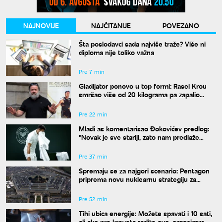
NAJNOVIJE
NAJČITANIJE
POVEZANO
Šta poslodavci sada najviše traže? Više ni
diploma nije toliko važna
Pre 7 min
Gladijator ponovo u top formi: Rasel Krou
smršao više od 20 kilograma pa zapalio
društvene mreže novim izgledom
Pre 22 min
Mladi as komentarisao Đokovićev predlog:
"Novak je sve stariji, zato nam predlaže
kraće mečeve"
Pre 37 min
Spremaju se za najgori scenario: Pentagon
priprema novu nuklearnu strategiju za
eventualni sukob sa Rusijom i Kinom
Pre 52 min
Tihi ubica energije: Možete spavati i 10 sati,
ali ako pre kreveta radite ovo, organizam