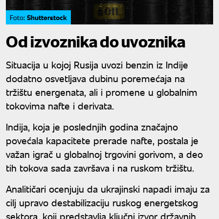
Shutterstock
Foto:
Od izvoznika do uvoznika
Situacija u kojoj Rusija uvozi benzin iz Indije
dodatno osvetljava dubinu poremećaja na
tržištu energenata, ali i promene u globalnim
tokovima nafte i derivata.
Indija, koja je poslednjih godina značajno
povećala kapacitete prerade nafte, postala je
važan igrač u globalnoj trgovini gorivom, a deo
tih tokova sada završava i na ruskom tržištu.
Analitičari ocenjuju da ukrajinski napadi imaju za
cilj upravo destabilizaciju ruskog energetskog
sektora, koji predstavlja ključni izvor državnih