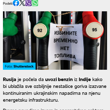
Podeli:
Shutterstock
Foto:
Rusija
je počela da
uvozi benzin
iz
Indije
kako
bi ublažila sve ozbiljnije nestašice goriva izazvane
kontinuiranim ukrajinskim napadima na njenu
energetsku infrastrukturu.