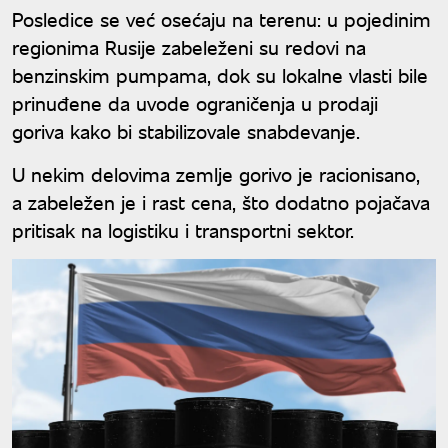
Posledice se već osećaju na terenu: u pojedinim
regionima Rusije zabeleženi su redovi na
benzinskim pumpama, dok su lokalne vlasti bile
prinuđene da uvode ograničenja u prodaji
goriva kako bi stabilizovale snabdevanje.
U nekim delovima zemlje gorivo je racionisano,
a zabeležen je i rast cena, što dodatno pojačava
pritisak na logistiku i transportni sektor.