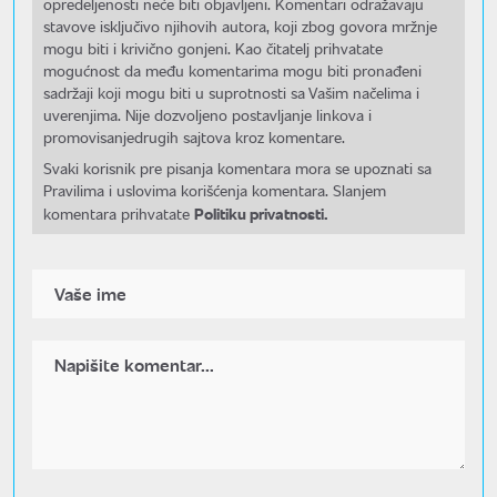
opredeljenosti neće biti objavljeni. Komentari odražavaju
stavove isključivo njihovih autora, koji zbog govora mržnje
mogu biti i krivično gonjeni. Kao čitatelj prihvatate
mogućnost da među komentarima mogu biti pronađeni
sadržaji koji mogu biti u suprotnosti sa Vašim načelima i
uverenjima. Nije dozvoljeno postavljanje linkova i
promovisanjedrugih sajtova kroz komentare.
Svaki korisnik pre pisanja komentara mora se upoznati sa
Pravilima i uslovima korišćenja komentara. Slanjem
Politiku privatnosti.
komentara prihvatate