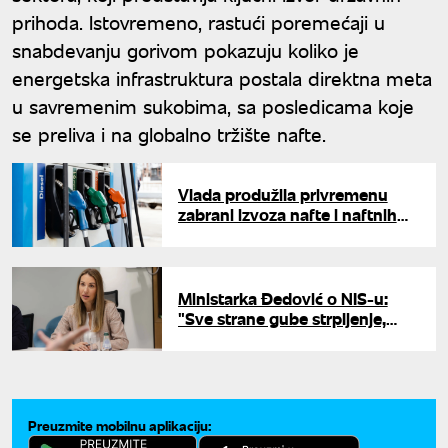
prihoda. Istovremeno, rastući poremećaji u
snabdevanju gorivom pokazuju koliko je
energetska infrastruktura postala direktna meta
u savremenim sukobima, sa posledicama koje
se preliva i na globalno tržište nafte.
Vlada produžila privremenu
zabrani izvoza nafte i naftnih
derivata do 31. jula
Ministarka Đedović o NIS-u:
"Sve strane gube strpljenje,
Srbija uradila sve što je do nje"
Preuzmite mobilnu aplikaciju: