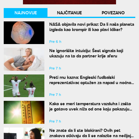
NAJNOVIJE
NAJČITANIJE
POVEZANO
NASA objavila novi prikaz: Da li naša planeta
izgleda kao krompir ili kao plavi kliker?
Pre 6 h
Ne ignorišite intuiciju: Šest signala koji
ukazuju na to da partner krije aferu
Pre 7 h
Preti mu kazna: Engleski fudbalski
reprezentativac optužen za napad u noćnom
klubu
Pre 7 h
Kako se meri temperatura vazduha i zašto
je gotovo uvek niža od one koju pokazuju
naši termometri
Pre 7 h
Ne znate da li ste blokirani? Ovih pet
znakova otkivaju da li se nalazite na nečijoj