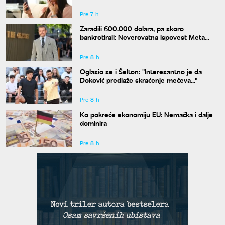
"crnoj listi"
Pre 7 h
Zaradili 600.000 dolara, pa skoro
bankrotirali: Neverovatna ispovest Meta
Dejmona o paklu kroz koji je prošao
Pre 8 h
Oglasio se i Šelton: "Interesantno je da
Đoković predlaže skraćenje mečeva..."
Pre 8 h
Ko pokreće ekonomiju EU: Nemačka i dalje
dominira
Pre 8 h