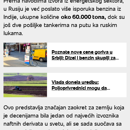
Prema navodima izvora iz energetskog sektora,
u Rusiju je već poslato više isporuka benzina iz
Indije, ukupne količine
oko 60.000 tona,
dok su
još dve pošiljke tankerima na putu ka ruskim
lukama.
Poznate nove cene goriva u
Srbiji: Dizel i benzin skuplji za
dva dinara
Vlada donela uredbu:
Poljoprivrednici mogu da
kupuju dizel za 184 dinara na
svim pumpama
Ovo predstavlja značajan zaokret za zemlju koja
je decenijama bila jedan od najvećih izvoznika
naftnih derivata u svetu, ali se sada suočava sa