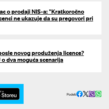
rac o prodaji NIS-a: "Kratkoročno
cenci ne ukazuje da su pregovori pri
posle novog produženja licence?
U o dva moguća scenarija
Podeli: