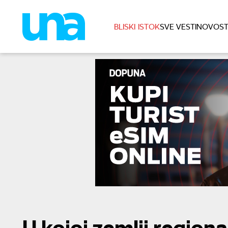
BLISKI ISTOK
SVE VESTI
NOVOST
U kojoj zemlji regiona 