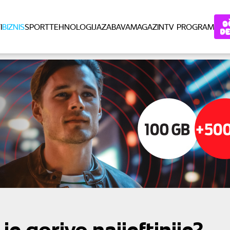
I
BIZNIS
SPORT
TEHNOLOGIJA
ZABAVA
MAGAZIN
TV PROGRAM
je gorivo najjeftinije?