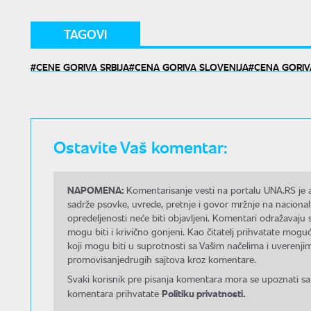
TAGOVI
CENE GORIVA SRBIJA
CENA GORIVA SLOVENIJA
CENA GORIV
Ostavite Vaš komentar:
NAPOMENA:
Komentarisanje vesti na portalu UNA.RS je a
sadrže psovke, uvrede, pretnje i govor mržnje na nacional
opredeljenosti neće biti objavljeni. Komentari odražavaju 
mogu biti i krivično gonjeni. Kao čitatelj prihvatate mo
koji mogu biti u suprotnosti sa Vašim načelima i uverenjim
promovisanjedrugih sajtova kroz komentare.
Svaki korisnik pre pisanja komentara mora se upoznati sa
Politiku privatnosti.
komentara prihvatate