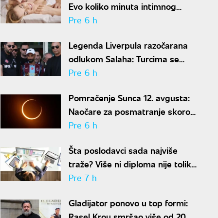
Evo koliko minuta intimnog
odnosa je ženi potrebno da bi
Pre 6 h
bila potpuno zadovoljna
Legenda Liverpula razočarana
odlukom Salaha: Turcima se
neće dopasti ove reči
Pre 6 h
Pomračenje Sunca 12. avgusta:
Naočare za posmatranje skoro
rasprodate
Pre 6 h
Šta poslodavci sada najviše
traže? Više ni diploma nije toliko
važna
Pre 7 h
Gladijator ponovo u top formi:
Rasel Krou smršao više od 20