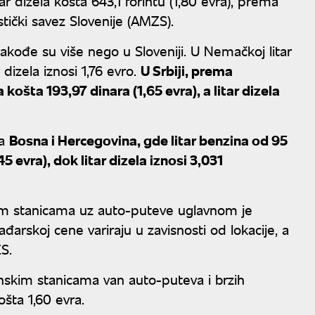
itar dizela košta 643,1 forintu (1,80 evra), prema
tički savez Slovenije (AMZS).
takođe su više nego u Sloveniji. U Nemačkoj litar
dizela iznosi 1,76 evro.
U Srbiji, prema
ošta 193,97 dinara (1,65 evra), a litar dizela
ja
Bosna i Hercegovina, gde litar benzina od 95
 evra), dok litar dizela iznosi 3,031
nskim stanicama uz auto-puteve uglavnom je
arskoj cene variraju u zavisnosti od lokacije, a
S.
inskim stanicama van auto-puteva i brzih
ošta 1,60 evra.