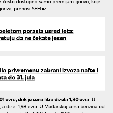
je često dostupno samo premijum gorivo, koje
oriva, prenosi SEEbiz.
peletom porasla usred leta:
vetuju da ne čekate jesen
la privremenu zabrani izvoza nafte i
ta do 31. jula
1 evro, dok je cena litra dizela 1,80 evra
. U
ra, a dizel 1,98 evra. U Mađarskoj cena benzina od