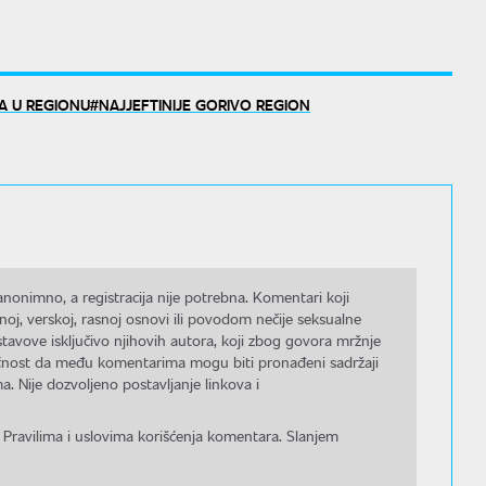
A U REGIONU
NAJJEFTINIJE GORIVO REGION
nonimno, a registracija nije potrebna. Komentari koji
noj, verskoj, rasnoj osnovi ili povodom nečije seksualne
stavove isključivo njihovih autora, koji zbog govora mržnje
gućnost da među komentarima mogu biti pronađeni sadržaji
a. Nije dozvoljeno postavljanje linkova i
 Pravilima i uslovima korišćenja komentara. Slanjem