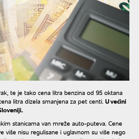
k, te je tako cena litra benzina od 95 oktana
e cena litra dizela smanjena za pet centi.
U većini
loveniji.
nskim stanicama van mreže auto-puteva. Cene
 više nisu regulisane i uglavnom su više nego