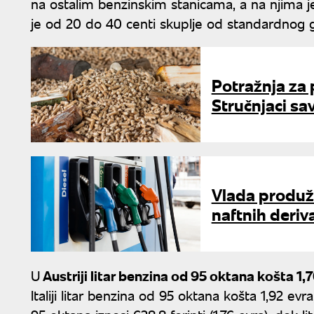
na ostalim benzinskim stanicama, a na njima 
je od 20 do 40 centi skuplje od standardnog g
Potražnja za 
Stručnjaci sa
Vlada produži
naftnih deriva
U
Austriji litar benzina od 95 oktana košta 1,70
Italiji litar benzina od 95 oktana košta 1,92 ev