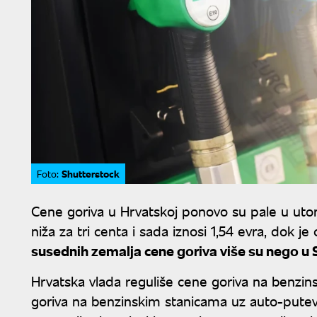
Shutterstock
Foto:
Cene goriva u Hrvatskoj ponovo su pale u utora
niža za tri centa i sada iznosi 1,54 evra, dok j
susednih zemalja cene goriva više su nego u S
Hrvatska vlada reguliše cene goriva na benzi
goriva na benzinskim stanicama uz auto-puteve