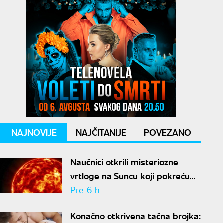
NAJNOVIJE
NAJČITANIJE
POVEZANO
Naučnici otkrili misteriozne
vrtloge na Suncu koji pokreću
solarne baklje
Pre 6 h
Konačno otkrivena tačna brojka: