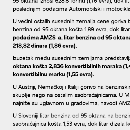
95 oktana iznosi 628,8 forinti (1,76 evra), dok l
poslednjim podacima Automobilski i motociklis
U većini ostalih susednih zemalja cene goriva 
benzina od 95 oktana košta 1,89 evra, dok litar 
podacima AMZS-a, litar benzina od 95 oktana k
218,82 dinara (1,86 evra).
Izuzetak među susednim zemljama predstavl
oktana košta 2,836 konvertibilnih maraka (1,45
konvertibilnu marku (1,55 evra).
U Austriji, Nemačkoj i Italiji gorivo na benzi
skuplje nego na ostalim saobraćajnicama. U Mađ
najniže su uglavnom u gradovima, navodi AMZ
U Sloveniji litar benzina od 95 oktana na benz
saobraćajnica košta 1,53 evra, dok litar dizela k