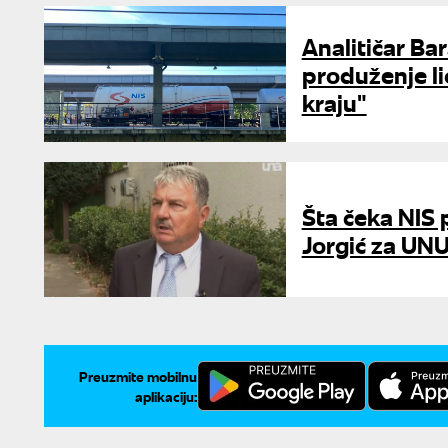
Analitičar Ba
produženje li
kraju"
Šta čeka NIS 
Jorgić za UN
Preuzmite mobilnu
aplikaciju: