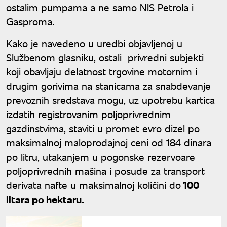
ostalim pumpama a ne samo NIS Petrola i
Gasproma.
Kako je navedeno u uredbi objavljenoj u
Službenom glasniku, ostali privredni subjekti
koji obavljaju delatnost trgovine motornim i
drugim gorivima na stanicama za snabdevanje
prevoznih sredstava mogu, uz upotrebu kartica
izdatih registrovanim poljoprivrednim
gazdinstvima, staviti u promet evro dizel po
maksimalnoj maloprodajnoj ceni od 184 dinara
po litru, utakanjem u pogonske rezervoare
poljoprivrednih mašina i posude za transport
derivata nafte u maksimalnoj količini do
100
litara po hektaru.