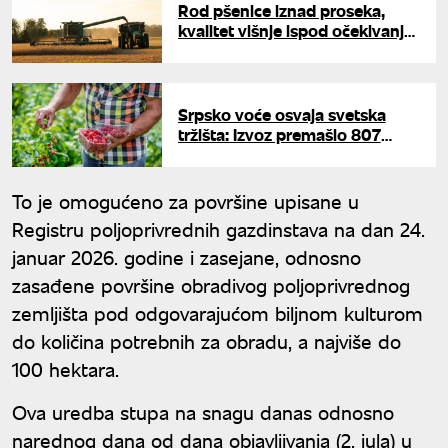
Rod pšenice iznad proseka,
kvalitet višnje ispod očekivanja:
Da li će veći prinosi spasiti
sezonu?
Srpsko voće osvaja svetska
tržišta: Izvoz premašio 807
miliona evra
To je omogućeno za površine upisane u
Registru poljoprivrednih gazdinstava na dan 24.
januar 2026. godine i zasejane, odnosno
zasađene površine obradivog poljoprivrednog
zemljišta pod odgovarajućom biljnom kulturom
do količina potrebnih za obradu, a najviše do
100 hektara.
Ova uredba stupa na snagu danas odnosno
narednog dana od dana objavljivanja (2. jula) u