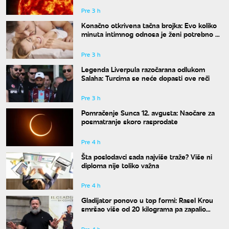
Pre 3 h
Konačno otkrivena tačna brojka: Evo koliko
minuta intimnog odnosa je ženi potrebno da
bi bila potpuno zadovoljna
Pre 3 h
Legenda Liverpula razočarana odlukom
Salaha: Turcima se neće dopasti ove reči
Pre 3 h
Pomračenje Sunca 12. avgusta: Naočare za
posmatranje skoro rasprodate
Pre 4 h
Šta poslodavci sada najviše traže? Više ni
diploma nije toliko važna
Pre 4 h
Gladijator ponovo u top formi: Rasel Krou
smršao više od 20 kilograma pa zapalio
društvene mreže novim izgledom