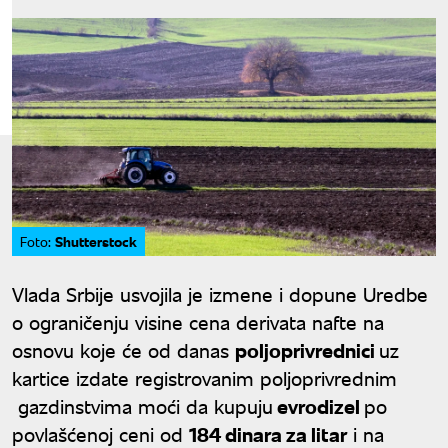
Shutterstock
Foto:
Vlada Srbije usvojila je izmene i dopune Uredbe
o ograničenju visine cena derivata nafte na
osnovu koje će od danas
poljoprivrednici
uz
kartice izdate registrovanim poljoprivrednim
gazdinstvima moći da kupuju
evrodizel
po
povlašćenoj ceni od
184 dinara za litar
i na