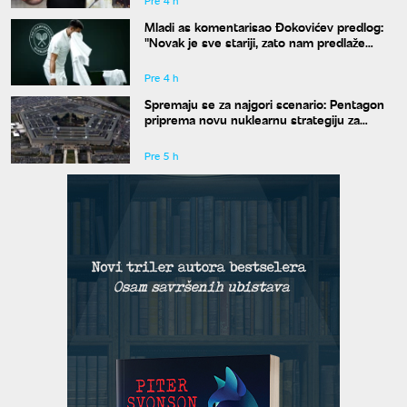
Pre 4 h
Mladi as komentarisao Đokovićev predlog:
"Novak je sve stariji, zato nam predlaže
kraće mečeve"
Pre 4 h
Spremaju se za najgori scenario: Pentagon
priprema novu nuklearnu strategiju za
eventualni sukob sa Rusijom i Kinom
Pre 5 h