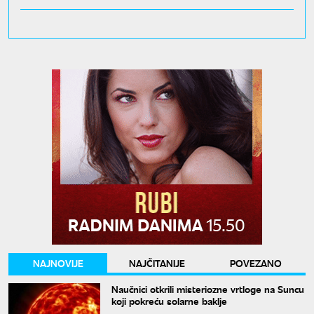
NAJNOVIJE
NAJČITANIJE
POVEZANO
Naučnici otkrili misteriozne vrtloge na Suncu
koji pokreću solarne baklje