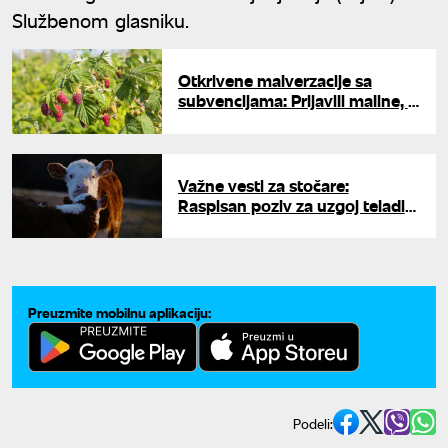
Službenom glasniku.
Otkrivene malverzacije sa
subvencijama: Prijavili maline, a
na njivama druge kulture -
država dala rok od 15 dana
Važne vesti za stočare:
Raspisan poziv za uzgoj teladi
za tov, podsticaji 20.000 dinara
po grlu
Preuzmite mobilnu aplikaciju:
Podeli: