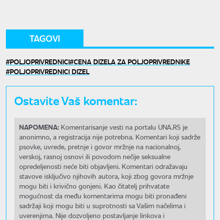
TAGOVI
POLJOPRIVREDNICI
CENA DIZELA ZA POLJOPRIVREDNIKE
POLJOPRIVREDNICI DIZEL
Ostavite Vaš komentar:
NAPOMENA:
Komentarisanje vesti na portalu UNA.RS je
anonimno, a registracija nije potrebna. Komentari koji sadrže
psovke, uvrede, pretnje i govor mržnje na nacionalnoj,
verskoj, rasnoj osnovi ili povodom nečije seksualne
opredeljenosti neće biti objavljeni. Komentari odražavaju
stavove isključivo njihovih autora, koji zbog govora mržnje
mogu biti i krivično gonjeni. Kao čitatelj prihvatate
mogućnost da među komentarima mogu biti pronađeni
sadržaji koji mogu biti u suprotnosti sa Vašim načelima i
uverenjima. Nije dozvoljeno postavljanje linkova i