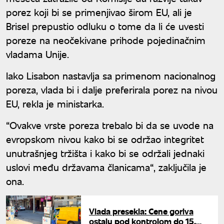
porez koji bi se primenjivao širom EU, ali je
Brisel prepustio odluku o tome da li će uvesti
poreze na neočekivane prihode pojedinačnim
vladama Unije.
Iako Lisabon nastavlja sa primenom nacionalnog
poreza, vlada bi i dalje preferirala porez na nivou
EU, rekla je ministarka.
“Ovakve vrste poreza trebalo bi da se uvode na
evropskom nivou kako bi se održao integritet
unutrašnjeg tržišta i kako bi se održali jednaki
uslovi među državama članicama“, zaključila je
ona.
Vlada presekla: Cene goriva
ostaju pod kontrolom do 15.