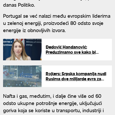
danas Politiko.
Portugal se već nalazi među evropskim liderima
u zelenoj energiji, proizvodeći 80 odsto svoje
energije iz obnovljivih izvora.
Đedović Handanović:
Preduzimamo sve kako bi
gasna elektrana kod Niša bila
gotova za četiri godine
Rojters: Srpska kompanija nudi
Rusima dve milijarde evra za
udeo u NIS-u
Nafta i gas, međutim, i dalje čine više od 60
odsto ukupne potrošnje energije, uključujući
goriva koja se koriste u transportu, industriji i