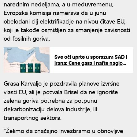
narednim nedeljama, a u međuvremenu,
Evropska komisija namerava da u junu
obelodani cilj elektrifikacije na nivou čitave EU,
koji je takođe osmišljen za smanjenje zavisnosti
od fosilnih goriva.
Sve oči uprte u sporazum SAD i
Irana: Cene gasa i nafte naglo
pale nakon najave smanjenja
tenzija
Grasa Karvaljo je pozdravila planove izvršne
vlasti EU, ali je pozvala Brisel da ne ignoriše
zelena goriva potrebna za potpunu
dekarbonizaciju delova industrije, ili
transportnog sektora.
“Želimo da značajno investiramo u obnovljive