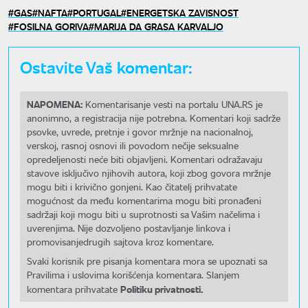
GAS
NAFTA
PORTUGAL
ENERGETSKA ZAVISNOST
FOSILNA GORIVA
MARIJA DA GRASA KARVALJO
Ostavite Vaš komentar:
NAPOMENA:
Komentarisanje vesti na portalu UNA.RS je
anonimno, a registracija nije potrebna. Komentari koji sadrže
psovke, uvrede, pretnje i govor mržnje na nacionalnoj,
verskoj, rasnoj osnovi ili povodom nečije seksualne
opredeljenosti neće biti objavljeni. Komentari odražavaju
stavove isključivo njihovih autora, koji zbog govora mržnje
mogu biti i krivično gonjeni. Kao čitatelj prihvatate
mogućnost da među komentarima mogu biti pronađeni
sadržaji koji mogu biti u suprotnosti sa Vašim načelima i
uverenjima. Nije dozvoljeno postavljanje linkova i
promovisanjedrugih sajtova kroz komentare.
Svaki korisnik pre pisanja komentara mora se upoznati sa
Pravilima i uslovima korišćenja komentara. Slanjem
Politiku privatnosti.
komentara prihvatate