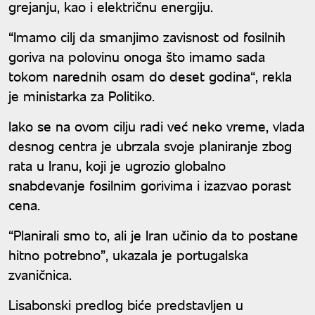
grejanju, kao i električnu energiju.
“Imamo cilj da smanjimo zavisnost od fosilnih
goriva na polovinu onoga što imamo sada
tokom narednih osam do deset godina“, rekla
je ministarka za Politiko.
Iako se na ovom cilju radi već neko vreme, vlada
desnog centra je ubrzala svoje planiranje zbog
rata u Iranu, koji je ugrozio globalno
snabdevanje fosilnim gorivima i izazvao porast
cena.
“Planirali smo to, ali je Iran učinio da to postane
hitno potrebno”, ukazala je portugalska
zvaničnica.
Lisabonski predlog biće predstavljen u