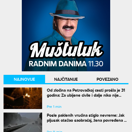
NAJNOVIJE
NAJČITANIJE
POVEZANO
Od zločina na Petrovačkoj cesti prošla je 31
godina: Za ubijene civile i dalje niko nije
odgovarao
Pre 1 min
Posle paklenih vrućina stiglo nevreme: Jak
pljusak otežao saobraćaj, žena povređena u
Leskovcu
Pre 9 min