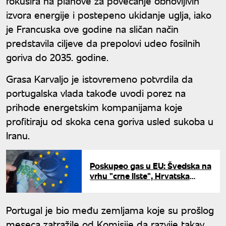
fokusira na planove za povećanje obnovljivih
izvora energije i postepeno ukidanje uglja, iako
je Francuska ove godine na sličan način
predstavila ciljeve da prepolovi udeo fosilnih
goriva do 2035. godine.
Grasa Karvaljo je istovremeno potvrdila da
portugalska vlada takođe uvodi porez na
prihode energetskim kompanijama koje
profitiraju od skoka cena goriva usled sukoba u
Iranu.
Poskupeo gas u EU: Švedska na
vrhu "crne liste", Hrvatska
među zemljama sa najnižim
računima
Portugal je bio među zemljama koje su prošlog
meseca zatražile od Komisije da razvije takav