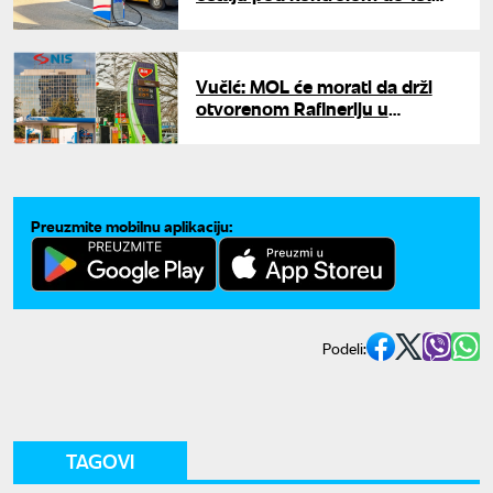
maja
Vučić: MOL će morati da drži
otvorenom Rafineriju u
Pančevu ako hoće da kupi NIS
Preuzmite mobilnu aplikaciju:
Podeli:
TAGOVI