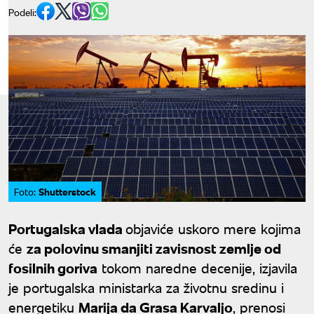
Podeli:
Shutterstock
Foto:
Portugalska vlada
objaviće uskoro mere kojima
će
za polovinu smanjiti zavisnost zemlje od
fosilnih goriva
tokom naredne decenije, izjavila
je portugalska ministarka za životnu sredinu i
energetiku
Marija da Grasa Karvaljo
, prenosi