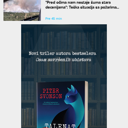
"Pred očima nam nestaje šuma stara
decenijama": Teška situacija sa požarima
širom Srbije, šteta je ogromna
Pre 45 min