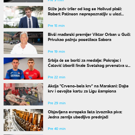
Stiže jeziv triler od kog se Holivud plaši:
Robert Patinson neprepoznatljiv u ulozi
slavnog voditelja
Pre 15 min
Bivši mađarski premijer Viktor Orban u Guči:
Privukao pažnju posetilaca Sabora
Pre 19 min
Srbija će se boriti za medalje: Pokrajac i
Ćatović izborili finale Svetskog prvenstva u
Judžinu
Pre 22 min
Akcija "Crveno-bela krv" na Marakani: Dajte
krv i osvojite kartu za Ligu šampiona
Pre 29 min
Objavljena evropska lista izvoznika piva:
Jedna zemlja ubedljivo prednjači
Pre 40 min