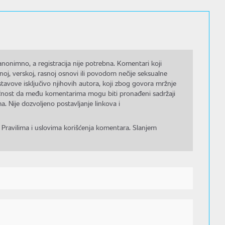
nonimno, a registracija nije potrebna. Komentari koji
noj, verskoj, rasnoj osnovi ili povodom nečije seksualne
stavove isključivo njihovih autora, koji zbog govora mržnje
gućnost da među komentarima mogu biti pronađeni sadržaji
a. Nije dozvoljeno postavljanje linkova i
 Pravilima i uslovima korišćenja komentara. Slanjem