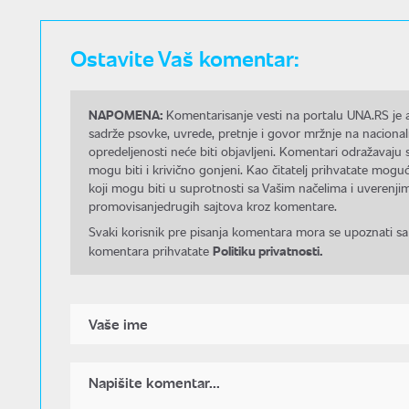
Ostavite Vaš komentar:
NAPOMENA:
Komentarisanje vesti na portalu UNA.RS je a
sadrže psovke, uvrede, pretnje i govor mržnje na nacional
opredeljenosti neće biti objavljeni. Komentari odražavaju 
mogu biti i krivično gonjeni. Kao čitatelj prihvatate mo
koji mogu biti u suprotnosti sa Vašim načelima i uverenjim
promovisanjedrugih sajtova kroz komentare.
Svaki korisnik pre pisanja komentara mora se upoznati sa
Politiku privatnosti.
komentara prihvatate