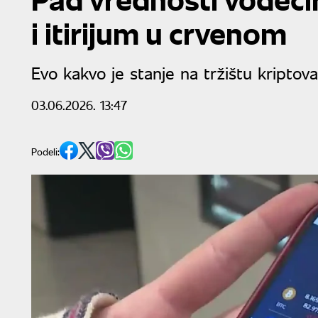
i itirijum u crvenom
Evo kakvo je stanje na tržištu kriptova
03.06.2026. 13:47
Podeli: