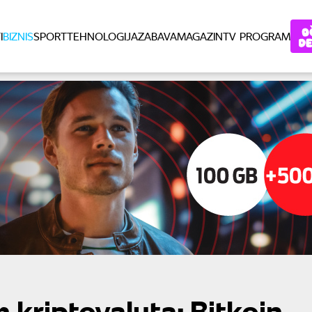
I
BIZNIS
SPORT
TEHNOLOGIJA
ZABAVA
MAGAZIN
TV PROGRAM
 kriptovaluta: Bitkoin