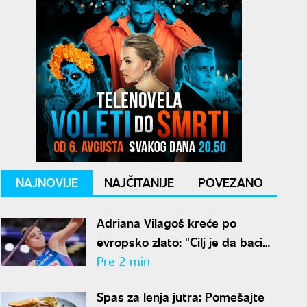
NAJNOVIJE
NAJČITANIJE
POVEZANO
Adriana Vilagoš kreće po
evropsko zlato: "Cilj je da bacim
dalje nego ove sezone"
Pre 2 min
Spas za lenja jutra: Pomešajte