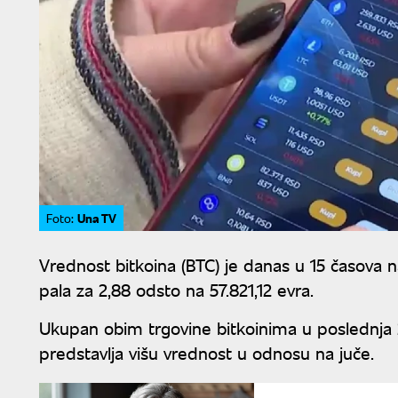
Una TV
Foto:
Vrednost bitkoina (BTC) je danas u 15 časova 
pala za 2,88 odsto na 57.821,12 evra.
Ukupan obim trgovine bitkoinima u poslednja 24
predstavlja višu vrednost u odnosu na juče.