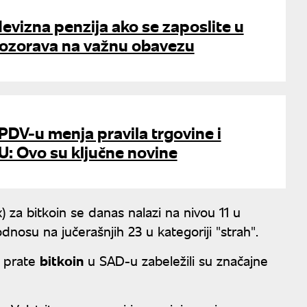
 devizna penzija ako se zaposlite u
upozorava na važnu obavezu
PDV-u menja pravila trgovine i
U: Ovo su ključne novine
 za bitkoin se danas nalazi na nivou 11 u
dnosu na jučerašnjih 23 u kategoriji "strah".
i prate
bitkoin
u SAD-u zabeležili su značajne