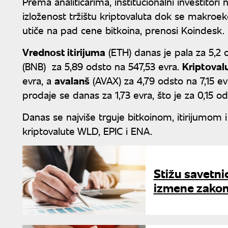
Prema analitičarima, institucionalni investitori 
izloženost tržištu kriptovaluta dok se makroek
utiče na pad cene bitkoina, prenosi Koindesk.
Vrednost itirijuma
(ETH) danas je pala za 5,2 
(BNB) za 5,89 odsto na 547,53 evra.
Kriptoval
evra, a
avalanš
(AVAX) za 4,79 odsto na 7,15 ev
prodaje se danas za 1,73 evra, što je za 0,15 
Danas se najviše trguje bitkoinom, itirijumom 
kriptovalute WLD, EPIC i ENA.
Stižu savetni
izmene zakon