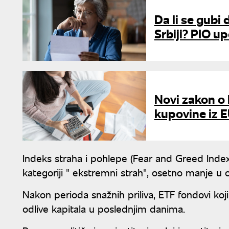
Da li se gubi
Srbiji? PIO 
Novi zakon o 
kupovine iz E
Indeks straha i pohlepe (Fear and Greed Index)
kategoriji " ekstremni strah", osetno manje u o
Nakon perioda snažnih priliva, ETF fondovi koj
odlive kapitala u poslednjim danima.