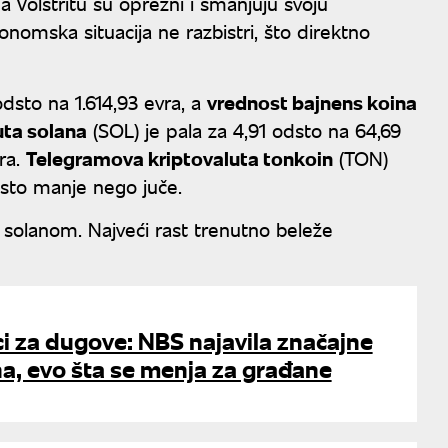
na Volstritu su oprezni i smanjuju svoju
onomska situacija ne razbistri, što direktno
odsto na 1.614,93 evra, a
vrednost bajnens koina
uta solana
(SOL) je pala za 4,91 odsto na 64,69
ra.
Telegramova kriptovaluta tonkoin
(TON)
odsto manje nego juče.
i solanom. Najveći rast trenutno beleže
ci za dugove: NBS najavila značajne
a, evo šta se menja za građane