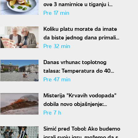
ove 3 namirnice u tiganju i
dobićete doručak dostojan
Pre 17 min
najboljeg restorana
Koliku platu morate da imate
da biste jednog dana primali
penziju od 100.000 dinara?
Pre 32 min
Danas vrhunac toplotnog
talasa: Temperatura do 40
stepeni, za vikend konačno stiže
Pre 47 min
osveženje
Misterija "Krvavih vodopada"
dobila novo objašnjenje:
Otkriven drevni ekosistem na
Pre 7 h
Antarktiku
Simić pred Tobol: Ako budemo
igrali svoju igru, možemo da se