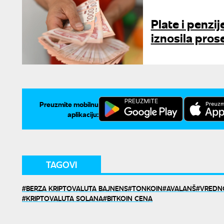
Plate i penzij
iznosila pros
Preuzmite mobilnu
aplikaciju:
TAGOVI
BERZA KRIPTOVALUTA BAJNENS
TONKOIN
AVALANŠ
VREDN
KRIPTOVALUTA SOLANA
BITKOIN CENA