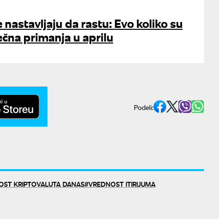
e nastavljaju da rastu: Evo koliko su
ečna primanja u aprilu
Podeli:
OST KRIPTOVALUTA DANAS
VREDNOST ITIRIJUMA