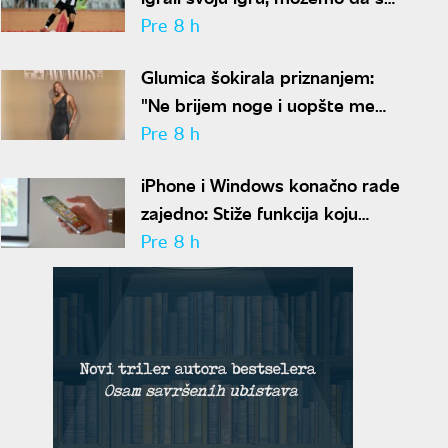
nadamo najboljem
Pre 8 h
Glumica šokirala priznanjem:
"Ne brijem noge i uopšte me
nije sramota"
Pre 8 h
iPhone i Windows konačno rade
zajedno: Stiže funkcija koju
korisnici godinama čekaju
Pre 8 h