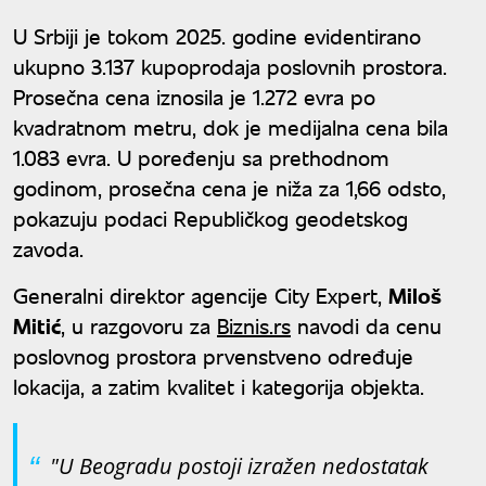
15. maja
U Srbiji je tokom 2025. godine evidentirano
ukupno 3.137 kupoprodaja poslovnih prostora.
Prosečna cena iznosila je 1.272 evra po
kvadratnom metru, dok je medijalna cena bila
1.083 evra. U poređenju sa prethodnom
godinom, prosečna cena je niža za 1,66 odsto,
pokazuju podaci Republičkog geodetskog
zavoda.
Generalni direktor agencije City Expert,
Miloš
Mitić
, u razgovoru za
Biznis.rs
navodi da cenu
poslovnog prostora prvenstveno određuje
lokacija, a zatim kvalitet i kategorija objekta.
"U Beogradu postoji izražen nedostatak