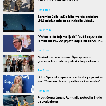
Irana: SAD traže izlaz iz rata
Pre 6 min
Spremite želje, stiže kiša zvezda padalica:
UNA otkriva gde će se najbolje videti
nebeski spektakl
Pre 17 min
"Važno je da čujemo ljude": Vučić objavio da
je više od 14.000 prijava stiglo na portal "Ko
si bre ti"
Pre 25 min
Madrid uzvraća udarac: Španija uvela
granične kontrole za putnike koji dolaze iz
Italije
Pre 34 min
Britni Spirs slomljena - otkrila šta joj je rekao
sin: "Osećam da sam podbacila kao majka"
Pre 37 min
Propuštena šansa: Rumunija pobedila Srbiju
uz zvuk sirene