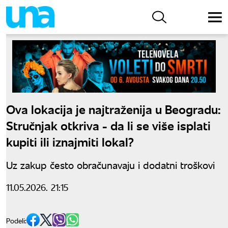
Ova lokacija je najtraženija u Beogradu:
Stručnjak otkriva - da li se više isplati
kupiti ili iznajmiti lokal?
Uz zakup često obračunavaju i dodatni troškovi
11.05.2026. 21:15
Podeli: