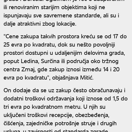
ili renoviranim starijim objektima koji ne
ispunjavaju sve savremene standarde, ali su i
dalje atraktivni zbog lokacije.
"Cene zakupa takvih prostora kreću se od 17 do
25 evra po kvadratu, dok su nešto povoljniji
prostori dostupni u udaljenijim delovima grada,
poput Ledina, Surčina ili područja oko tržnog
centra Zmaj, gde zakup iznosi između 14 i 20
evra po kvadratu", objašnjava Mitić.
On dodaje da se uz zakup često obračunavaju i
dodatni troškovi održavanja koji iznose od 1,5 do
tri evra po kvadratnom metru. U njih su
uključeni troškovi recepcije, obezbeđenja,
čišćenja, zajedničke potrošnje struje i drugih
usluga, u zavisnosti od standarda zgrade.