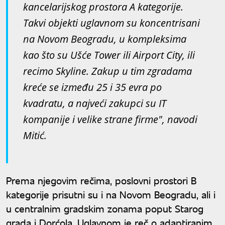
kancelarijskog prostora A kategorije.
Takvi objekti uglavnom su koncentrisani
na Novom Beogradu, u kompleksima
kao što su Ušće Tower ili Airport City, ili
recimo Skyline. Zakup u tim zgradama
kreće se između 25 i 35 evra po
kvadratu, a najveći zakupci su IT
kompanije i velike strane firme", navodi
Mitić.
Prema njegovim rečima, poslovni prostori B
kategorije prisutni su i na Novom Beogradu, ali i
u centralnim gradskim zonama poput Starog
grada i Dorćola. Uglavnom je reč o adaptiranim