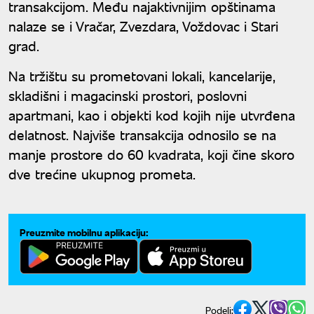
transakcijom. Među najaktivnijim opštinama
nalaze se i Vračar, Zvezdara, Voždovac i Stari
grad.
Na tržištu su prometovani lokali, kancelarije,
skladišni i magacinski prostori, poslovni
apartmani, kao i objekti kod kojih nije utvrđena
delatnost. Najviše transakcija odnosilo se na
manje prostore do 60 kvadrata, koji čine skoro
dve trećine ukupnog prometa.
Preuzmite mobilnu aplikaciju:
Podeli: