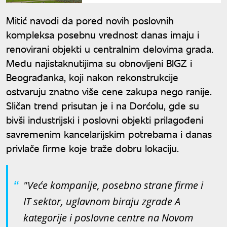
dominira
Mitić navodi da pored novih poslovnih
kompleksa posebnu vrednost danas imaju i
renovirani objekti u centralnim delovima grada.
Među najistaknutijima su obnovljeni BIGZ i
Beograđanka, koji nakon rekonstrukcije
ostvaruju znatno više cene zakupa nego ranije.
Sličan trend prisutan je i na Dorćolu, gde su
bivši industrijski i poslovni objekti prilagođeni
savremenim kancelarijskim potrebama i danas
privlače firme koje traže dobru lokaciju.
"Veće kompanije, posebno strane firme i
IT sektor, uglavnom biraju zgrade A
kategorije i poslovne centre na Novom