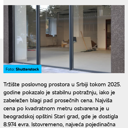
Shutterstock
Foto:
Tržište poslovnog prostora u Srbiji tokom 2025.
godine pokazalo je stabilnu potražnju, iako je
zabeležen blagi pad prosečnih cena. Najviša
cena po kvadratnom metru ostvarena je u
beogradskoj opštini Stari grad, gde je dostigla
8.974 evra. Istovremeno, najveća pojedinačna