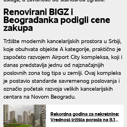
Renovirani BIGZ i
Beograđanka podigli cene
zakupa
Tržište modernih kancelarijskih prostora u Srbiji,
koje obuhvata objekte A kategorije, praktično je
započeto razvojem Airport City kompleksa, koji i
danas predstavlja jednu od najznačajnijih
poslovnih zona tog tipa u zemlji. Ovaj kompleks
je postavio standarde savremenog poslovanja i
označio početak razvoja velikih kancelarijskih
centara na Novom Beogradu.
Rekordna godina za nekretnine:
Vrednost tržišta porasla na 8,1
milijardu evra, Beograd