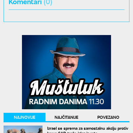
Komentari
(0)
NAJNOVIJE
NAJČITANIJE
POVEZANO
Izrael se sprema za samostalnu akciju protiv