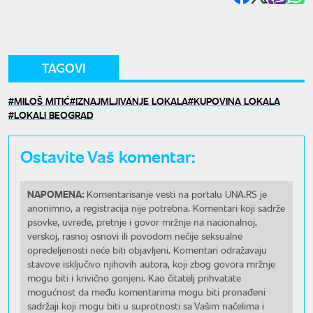
TAGOVI
MILOŠ MITIĆ
IZNAJMLJIVANJE LOKALA
KUPOVINA LOKALA
LOKALI BEOGRAD
Ostavite Vaš komentar:
NAPOMENA:
Komentarisanje vesti na portalu UNA.RS je
anonimno, a registracija nije potrebna. Komentari koji sadrže
psovke, uvrede, pretnje i govor mržnje na nacionalnoj,
verskoj, rasnoj osnovi ili povodom nečije seksualne
opredeljenosti neće biti objavljeni. Komentari odražavaju
stavove isključivo njihovih autora, koji zbog govora mržnje
mogu biti i krivično gonjeni. Kao čitatelj prihvatate
mogućnost da među komentarima mogu biti pronađeni
sadržaji koji mogu biti u suprotnosti sa Vašim načelima i