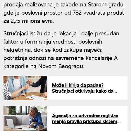
prodaja realizovana je takođe na Starom gradu,
gde je poslovni prostor od 732 kvadrata prodat
za 2,75 miliona evra.
Stručnjaci ističu da je lokacija i dalje presudan
faktor u formiranju vrednosti poslovnih
nekretnina, dok se kod zakupa najveća
potražnja odnosi na savremene kancelarije A
kategorije na Novom Beogradu.
Može li kirija da padne?
Stručnjaci otkrivaju kako da
pregovarate sa stanodavcem
Agencija za privredne registre
menja pravila pristupa sistemu:
Evo šta morate da uradite pre