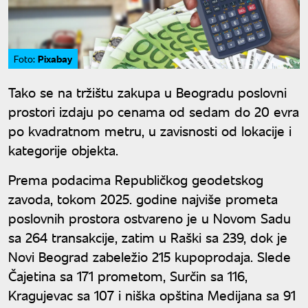
Pixabay
Foto:
Tako se na tržištu zakupa u Beogradu poslovni
prostori izdaju po cenama od sedam do 20 evra
po kvadratnom metru, u zavisnosti od lokacije i
kategorije objekta.
Prema podacima Republičkog geodetskog
zavoda, tokom 2025. godine najviše prometa
poslovnih prostora ostvareno je u Novom Sadu
sa 264 transakcije, zatim u Raški sa 239, dok je
Novi Beograd zabeležio 215 kupoprodaja. Slede
Čajetina sa 171 prometom, Surčin sa 116,
Kragujevac sa 107 i niška opština Medijana sa 91