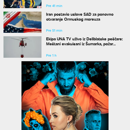
Pre 41 min
Iran postavio uslove SAD za ponovno
otvaranje Ormuskog moreuza
Pre 51 min
Ekipa UNA TV uživo iz Deliblatske peščare:
Meštani evakuisani iz Šumarka, požar
progutao 1.500 hektara
Pre 1 h