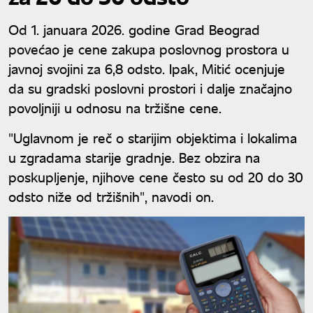
Od 1. januara 2026. godine Grad Beograd
povećao je cene zakupa poslovnog prostora u
javnoj svojini za 6,8 odsto. Ipak, Mitić ocenjuje
da su gradski poslovni prostori i dalje značajno
povoljniji u odnosu na tržišne cene.
"Uglavnom je reč o starijim objektima i lokalima
u zgradama starije gradnje. Bez obzira na
poskupljenje, njihove cene često su od 20 do 30
odsto niže od tržišnih", navodi on.