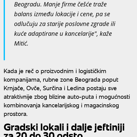
Beogradu. Manje firme češće traže
balans između lokacije i cene, pa se
odlučuju za starije poslovne zgrade ili
kuće adaptirane u kancelarije", kaže
Mitić.
Kada je reč o proizvodnim i logističkim
kompanijama, rubne zone Beograda poput
Krnjače, Ovče, Surčina i Ledina postaju sve
atraktivnije zbog blizine auto-puta i mogućnosti
kombinovanja kancelarijskog i magacinskog
prostora.
Gradski lokali i dalje jeftiniji
za 20 do 30 odsto