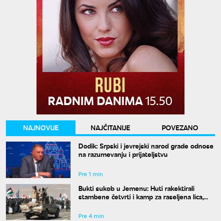
NAJNOVIJE
NAJČITANIJE
POVEZANO
Dodik: Srpski i jevrejski narod grade odnose
na razumevanju i prijateljstvu
Pre 1 min
Bukti sukob u Jemenu: Huti rakektirali
stambene četvrti i kamp za raseljena lica,
ima mrtvih i ranjenih
Pre 4 min