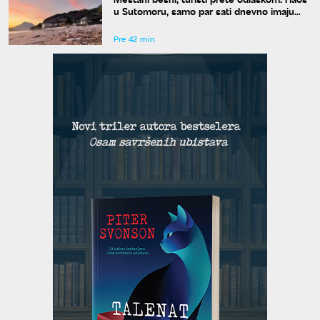
u Sutomoru, samo par sati dnevno imaju
vodu
Pre 42 min