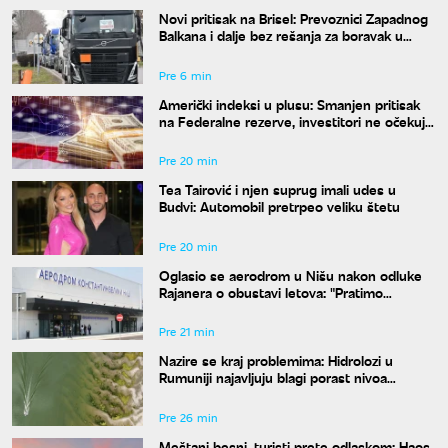
Novi pritisak na Brisel: Prevoznici Zapadnog
Balkana i dalje bez rešanja za boravak u
Šengenu
Pre 6 min
Američki indeksi u plusu: Smanjen pritisak
na Federalne rezerve, investitori ne očekuju
povećanje kamata
Pre 20 min
Tea Tairović i njen suprug imali udes u
Budvi: Automobil pretrpeo veliku štetu
Pre 20 min
Oglasio se aerodrom u Nišu nakon odluke
Rajanera o obustavi letova: "Pratimo
situaciju i čekamo odgovor"
Pre 21 min
Nazire se kraj problemima: Hidrolozi u
Rumuniji najavljuju blagi porast nivoa
Dunava
Pre 26 min
Meštani besni, turisti prete odlaskom: Haos