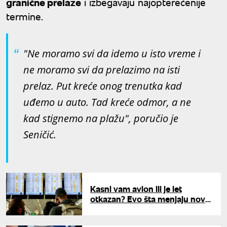
granične prelaze
i izbegavaju najopterećenije
termine.
"Ne moramo svi da idemo u isto vreme i
ne moramo svi da prelazimo na isti
prelaz. Put kreće onog trenutka kad
uđemo u auto. Tad kreće odmor, a ne
kad stignemo na plažu", poručio je
Seničić.
Kasni vam avion ili je let
otkazan? Evo šta menjaju nova
pravila Evropskog parlamenta