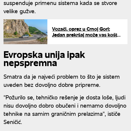
suspenduje primenu sistema kada se stvore
velike gužve.
Vozači, oprez u Crnoj Gori:
Jedan prekršaj može vas koštati
i 2.000 evra - detaljan spisak
saobraćajnih propisa i kazni
Evropska unija ipak
nepspremna
Smatra da je najveći problem to što je sistem
uveden bez dovoljno dobre pripreme.
"Požurilo se, tehničko rešenje je dosta loše, ljudi
nisu dovoljno dobro obučeni i nemamo dovoljno
tehnike na samim graničnim prelazima", ističe
Seničić.