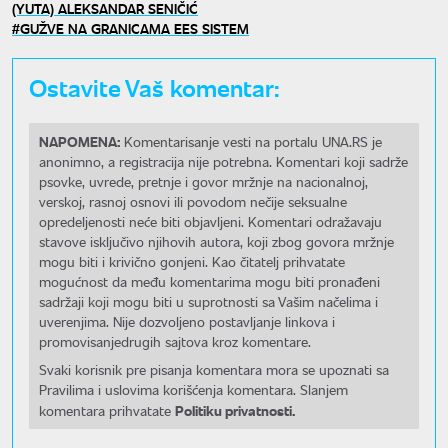
(YUTA) ALEKSANDAR SENIČIĆ
GUŽVE NA GRANICAMA EES SISTEM
Ostavite Vaš komentar:
NAPOMENA:
Komentarisanje vesti na portalu UNA.RS je
anonimno, a registracija nije potrebna. Komentari koji sadrže
psovke, uvrede, pretnje i govor mržnje na nacionalnoj,
verskoj, rasnoj osnovi ili povodom nečije seksualne
opredeljenosti neće biti objavljeni. Komentari odražavaju
stavove isključivo njihovih autora, koji zbog govora mržnje
mogu biti i krivično gonjeni. Kao čitatelj prihvatate
mogućnost da među komentarima mogu biti pronađeni
sadržaji koji mogu biti u suprotnosti sa Vašim načelima i
uverenjima. Nije dozvoljeno postavljanje linkova i
promovisanjedrugih sajtova kroz komentare.
Svaki korisnik pre pisanja komentara mora se upoznati sa
Pravilima i uslovima korišćenja komentara. Slanjem
Politiku privatnosti.
komentara prihvatate