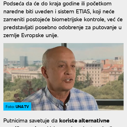
Podseća da će do kraja godine ili početkom
naredne biti uveden i sistem ETIAS, koji neće
zameniti postojeće biometrijske kontrole, već će
predstavljati posebno odobrenje za putovanje u
zemlje Evropske unije.
UNA TV
Foto:
Putnicima savetuje da
koriste alternativne