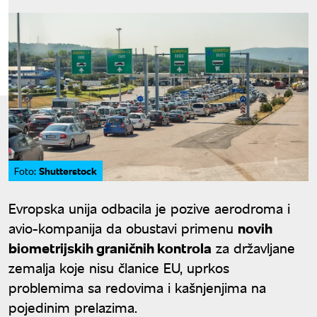
Shutterstock
Foto:
Evropska unija odbacila je pozive aerodroma i
avio-kompanija da obustavi primenu
novih
biometrijskih graničnih kontrola
za državljane
zemalja koje nisu članice EU, uprkos
problemima sa redovima i kašnjenjima na
pojedinim prelazima.