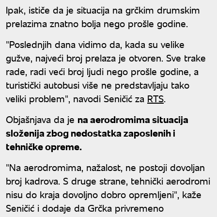
Ipak, ističe da je situacija na grčkim drumskim
prelazima znatno bolja nego prošle godine.
"Poslednjih dana vidimo da, kada su velike
gužve, najveći broj prelaza je otvoren. Sve trake
rade, radi veći broj ljudi nego prošle godine, a
turistički autobusi više ne predstavljaju tako
veliki problem", navodi Seničić za
RTS
.
Objašnjava da je
na aerodromima situacija
složenija zbog nedostatka zaposlenih i
tehničke opreme.
"Na aerodromima, nažalost, ne postoji dovoljan
broj kadrova. S druge strane, tehnički aerodromi
nisu do kraja dovoljno dobro opremljeni", kaže
Seničić i dodaje da Grčka privremeno