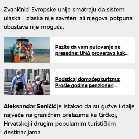
Zvaničnici Evropske unije smatraju da sistem
ulaska i izlaska nije savršen, ali njegova potpuna
obustava nije moguća.
Pazite da vam putovanje ne
presedne: UNA proverava kako
da bezbedno rezervišete
letovanje
Podsticaj domaćeg turizma:
Prošle godine penzioneri
iskoristili 70,6 odsto vaučera u
sezoni
Aleksandar Seničić
je istakao da su gužve i dalje
najveće na graničnim prelazima ka Grčkoj,
Hrvatskoj i drugim popularnim turističkim
destinacijama.