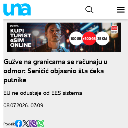
Gužve na granicama se računaju u
odmor: Seničić objasnio šta čeka
putnike
EU ne odustaje od EES sistema
08.07.2026. 07:09
Podeli: