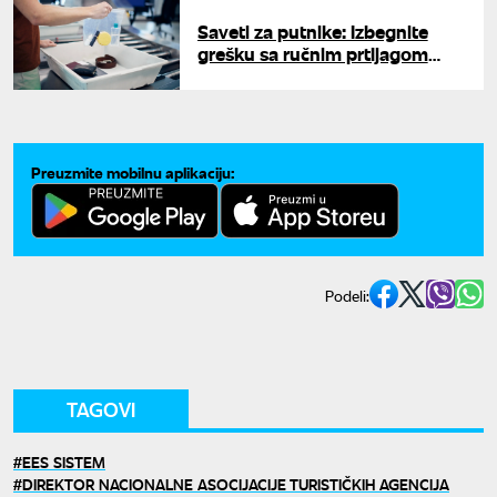
Saveti za putnike: Izbegnite
grešku sa ručnim prtljagom
koja može da vam pokvari
putovanje
Preuzmite mobilnu aplikaciju:
Podeli:
TAGOVI
EES SISTEM
DIREKTOR NACIONALNE ASOCIJACIJE TURISTIČKIH AGENCIJA