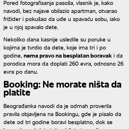
Pored fotografisanja pasoša, vlasnik je, kako
navodi, bez najave obilazio apartman, otvarao
frižider i pokušao da uđe u spavaću sobu, iako
je u njoj spavalo dete.
Nekoliko dana kasnije usledile su poruke u
kojima je tvrdio da dete, koje ima tri i po
godine,
nema pravo na besplatan boravak
i da
porodica mora da doplati 260 evra, odnosno 26
evra po danu.
Booking: Ne morate ništa da
platite
Beograđanka navodi da je odmah proverila
pravila objavljena na Bookingu, gde je pisalo da
dete od tri godine boravi besplatno, dok se