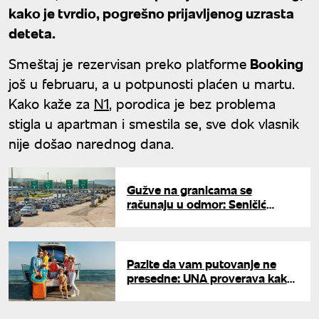
kako je tvrdio, pogrešno prijavljenog uzrasta
deteta.
Smeštaj je rezervisan preko platforme
Booking
još u februaru, a u potpunosti plaćen u martu.
Kako kaže za
N1
, porodica je bez problema
stigla u apartman i smestila se, sve dok vlasnik
nije došao narednog dana.
Gužve na granicama se
računaju u odmor: Seničić
objasnio šta čeka putnike
Pazite da vam putovanje ne
presedne: UNA proverava kako
da bezbedno rezervišete
letovanje