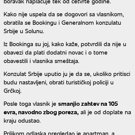
boravak naplaćuje tek od četvrte godine.
Kako nije uspela da se dogovori sa vlasnikom,
obratila se Bookingu i Generalnom konzulatu
Srbije u Solunu.
Iz Bookinga su joj, kako kaže, potvrdili da nije u
obavezi da plati dodatni novac i o tome
obavestili i vlasnika smeštaja.
Konzulat Srbije uputio ju je da se, ukoliko pritisci
budu nastavljeni, obrati turističkoj policiji u
Grčkoj.
Posle toga vlasnik je
smanjio zahtev na 105
evra, navodno zbog poreza,
ali je od doplate na
kraju odustao.
Prilikom odlaska pregledao je apartman, a