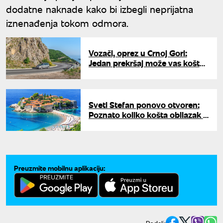
dodatne naknade kako bi izbegli neprijatna
iznenađenja tokom odmora.
Vozači, oprez u Crnoj Gori:
Jedan prekršaj može vas koštati
i 2.000 evra - detaljan spisak
saobraćajnih propisa i kazni
Sveti Stefan ponovo otvoren:
Poznato koliko košta obilazak i
koja pravila sada važe za
posetioce
Preuzmite mobilnu aplikaciju: