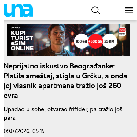
Neprijatno iskustvo Beograđanke:
Platila smeštaj, stigla u Grčku, a onda
joj vlasnik apartmana tražio još 260
evra
Upadao u sobe, otvarao frižider, pa tražio još
para
09.07.2026. 05:15