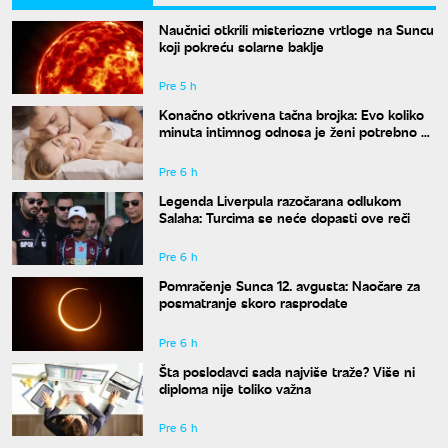
Naučnici otkrili misteriozne vrtloge na Suncu
koji pokreću solarne baklje
Pre 5 h
Konačno otkrivena tačna brojka: Evo koliko
minuta intimnog odnosa je ženi potrebno da
bi bila potpuno zadovoljna
Pre 6 h
Legenda Liverpula razočarana odlukom
Salaha: Turcima se neće dopasti ove reči
Pre 6 h
Pomračenje Sunca 12. avgusta: Naočare za
posmatranje skoro rasprodate
Pre 6 h
Šta poslodavci sada najviše traže? Više ni
diploma nije toliko važna
Pre 6 h