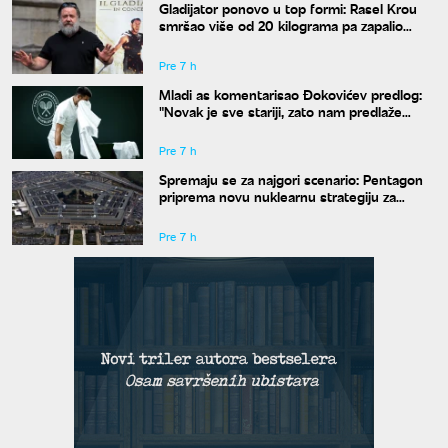
Gladijator ponovo u top formi: Rasel Krou
smršao više od 20 kilograma pa zapalio
društvene mreže novim izgledom
Pre 7 h
Mladi as komentarisao Đokovićev predlog:
"Novak je sve stariji, zato nam predlaže
kraće mečeve"
Pre 7 h
Spremaju se za najgori scenario: Pentagon
priprema novu nuklearnu strategiju za
eventualni sukob sa Rusijom i Kinom
Pre 7 h