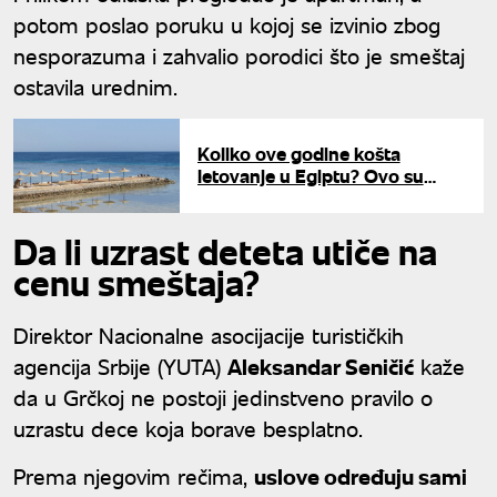
potom poslao poruku u kojoj se izvinio zbog
nesporazuma i zahvalio porodici što je smeštaj
ostavila urednim.
Koliko ove godine košta
letovanje u Egiptu? Ovo su
cene za najtraženija letovališta
Da li uzrast deteta utiče na
cenu smeštaja?
Direktor Nacionalne asocijacije turističkih
agencija Srbije (YUTA)
Aleksandar Seničić
kaže
da u Grčkoj ne postoji jedinstveno pravilo o
uzrastu dece koja borave besplatno.
Prema njegovim rečima,
uslove određuju sami