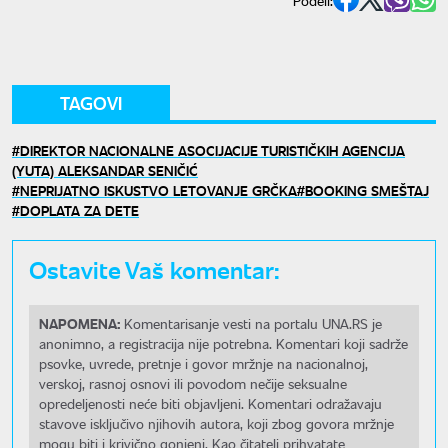
Podeli:
TAGOVI
DIREKTOR NACIONALNE ASOCIJACIJE TURISTIČKIH AGENCIJA
(YUTA) ALEKSANDAR SENIČIĆ
NEPRIJATNO ISKUSTVO LETOVANJE GRČKA
BOOKING SMEŠTAJ
DOPLATA ZA DETE
Ostavite Vaš komentar:
NAPOMENA:
Komentarisanje vesti na portalu UNA.RS je
anonimno, a registracija nije potrebna. Komentari koji sadrže
psovke, uvrede, pretnje i govor mržnje na nacionalnoj,
verskoj, rasnoj osnovi ili povodom nečije seksualne
opredeljenosti neće biti objavljeni. Komentari odražavaju
stavove isključivo njihovih autora, koji zbog govora mržnje
mogu biti i krivično gonjeni. Kao čitatelj prihvatate