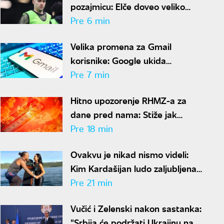
pozajmicu: Elče doveo veliko
pojačanje u napadu
Pre 6 min
Velika promena za Gmail
korisnike: Google ukida
popularnu funkciju od januara
Pre 7 min
2027.
Hitno upozorenje RHMZ-a za
dane pred nama: Stiže jak
toplotni talas, Srbija pod
Pre 18 min
ekstremnim rizikom od požara
Ovakvu je nikad nismo videli:
Kim Kardašijan ludo zaljubljena
- Hamilton objavio nove
Pre 21 min
fotografije
Vučić i Zelenski nakon sastanka:
"Srbija će podržati Ukrajinu na