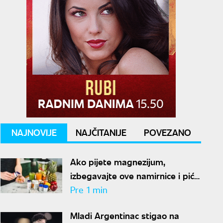
NAJNOVIJE
NAJČITANIJE
POVEZANO
Ako pijete magnezijum,
izbegavajte ove namirnice i pića:
Mogu da smanje njegovo
Pre 1 min
dejstvo
Mladi Argentinac stigao na