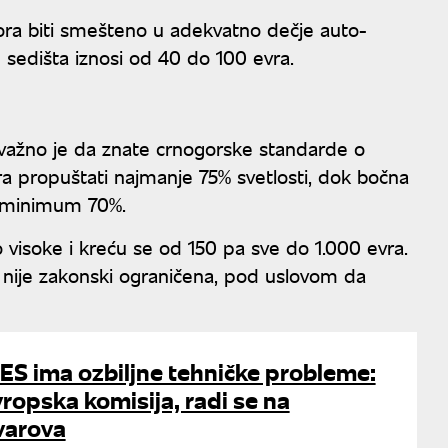
ra biti smešteno u adekvatno dečje auto-
sedišta iznosi od 40 do 100 evra.
 važno je da znate crnogorske standarde o
ra propuštati najmanje 75% svetlosti, dok bočna
i minimum 70%.
 visoke i kreću se od 150 pa sve do 1.000 evra.
 nije zakonski ograničena, pod uslovom da
ES ima ozbiljne tehničke probleme:
vropska komisija, radi se na
varova