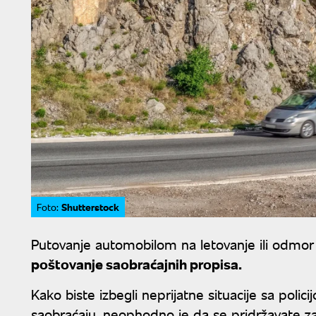
Shutterstock
Foto:
Putovanje automobilom na letovanje ili odmor
poštovanje saobraćajnih propisa.
Kako biste izbegli neprijatne situacije sa polic
saobraćaju, neophodno je da se pridržavate za