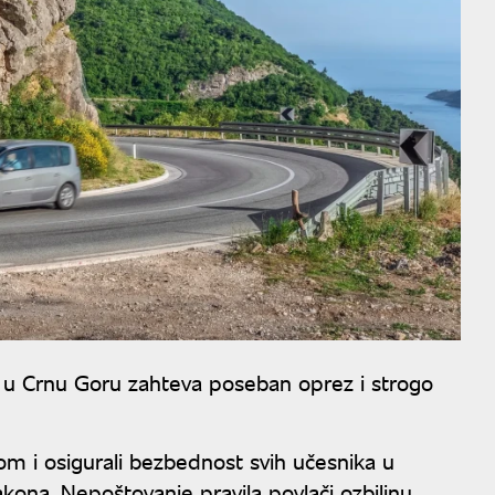
 u Crnu Goru zahteva poseban oprez i strogo
ijom i osigurali bezbednost svih učesnika u
kona. Nepoštovanje pravila povlači ozbiljnu