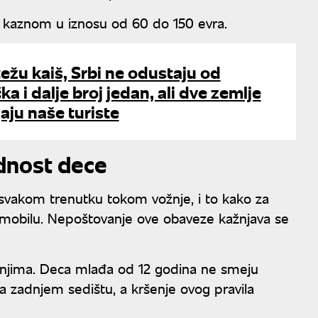
 kaznom u iznosu od 60 do 150 evra.
ežu kaiš, Srbi ne odustaju od
ka i dalje broj jedan, ali dve zemlje
jaju naše turiste
ednost dece
svakom trenutku tokom vožnje, i to kako za
tomobilu. Nepoštovanje ove obaveze kažnjava se
njima. Deca mlađa od 12 godina ne smeju
a zadnjem sedištu, a kršenje ovog pravila