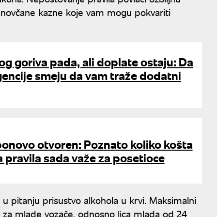
e novčane kazne koje vam mogu pokvariti
g goriva pada, ali doplate ostaju: Da
 agencije smeju da vam traže dodatni
ponovo otvoren: Poznato koliko košta
ja pravila sada važe za posetioce
u pitanju prisustvo alkohola u krvi. Maksimalni
ok za mlade vozače, odnosno lica mlađa od 24