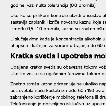
godine, važi nulta tolerancija (0,0 promila).
Ukoliko se prilikom kontrole utvrdi prisustvo a
sastavlja zapisnik i izriče novčanu kaznu koja 
između 0,5 i 1,0 promila, kazne su znatno oštr
U slučajevima kada je koncentracija alkohola u
uhapšen i kažnjen zatvorom u trajanju do 60 
Kratka svetla i upotreba mo
Upaljena kratka svetla su obavezna tokom vožn
Ukoliko vozite sa ugašenim farovima tokom da
Znatno stroža kazna primenjuje se ukoliko napr
bez svetala noću koštati između 60 i 150 evra.
zabranjeno korišćenje mobilnog telefona ili d
Telefoniranje je dozvoljeno isključivo uz upot