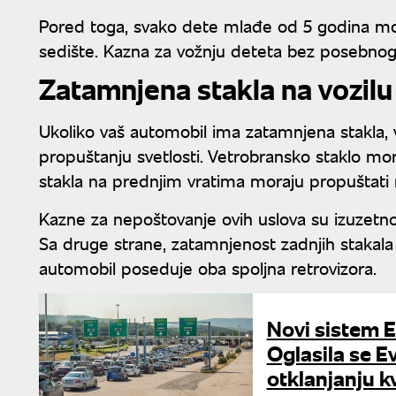
Pored toga, svako dete mlađe od 5 godina mo
sedište. Kazna za vožnju deteta bez posebnog 
Zatamnjena stakla na vozilu
Ukoliko vaš automobil ima zatamnjena stakla,
propuštanju svetlosti. Vetrobransko staklo mo
stakla na prednjim vratima moraju propuštat
Kazne za nepoštovanje ovih uslova su izuzetno
Sa druge strane, zatamnjenost zadnjih stakala
automobil poseduje oba spoljna retrovizora.
Novi sistem E
Oglasila se E
otklanjanju k