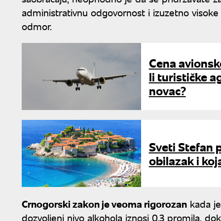
administrativnu odgovornost i izuzetno visok
odmor.
Cena avionsko
li turističke
novac?
Sveti Stefan 
obilazak i ko
Crnogorski zakon je veoma rigorozan
kada je 
dozvoljeni nivo alkohola iznosi 0,3 promila, d