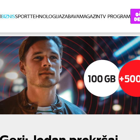
I
BIZNIS
SPORT
TEHNOLOGIJA
ZABAVA
MAGAZIN
TV PROGRAM
 Gori: Jedan prekršaj