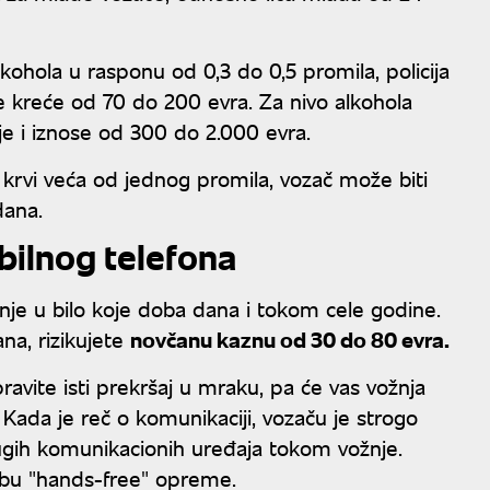
lkohola u rasponu od 0,3 do 0,5 promila, policija
se kreće od 70 do 200 evra. Za nivo alkohola
ije i iznose od 300 do 2.000 evra.
 krvi veća od jednog promila, vozač može biti
dana.
bilnog telefona
je u bilo koje doba dana i tokom cele godine.
na, rizikujete
novčanu kaznu od 30 do 80 evra.
avite isti prekršaj u mraku, pa će vas vožnja
 Kada je reč o komunikaciji, vozaču je strogo
rugih komunikacionih uređaja tokom vožnje.
rebu "hands-free" opreme.