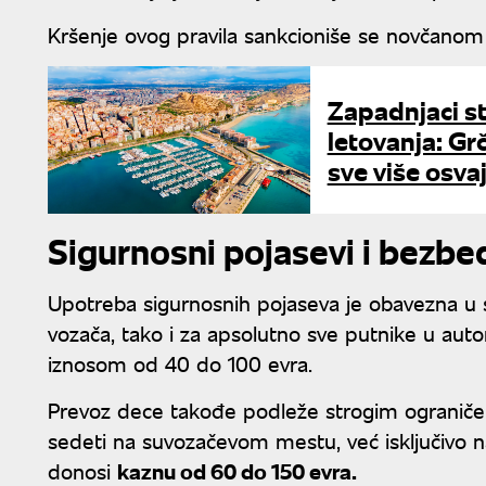
Kršenje ovog pravila sankcioniše se novčanom
Zapadnjaci st
letovanja: Grč
sve više osva
Sigurnosni pojasevi i bezb
Upotreba sigurnosnih pojaseva je obavezna u 
vozača, tako i za apsolutno sve putnike u au
iznosom od 40 do 100 evra.
Prevoz dece takođe podleže strogim ograniče
sedeti na suvozačevom mestu, već isključivo n
donosi
kaznu od 60 do 150 evra.