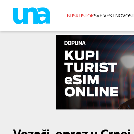
BLISKI ISTOK
SVE VESTI
NOVOST
Vozači, oprez u Crnoj