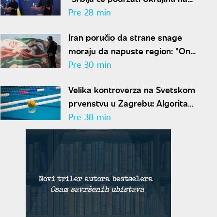
evropskom putu, želimo veću
Pre 28 min
trgovinsku razmenu"
Iran poručio da strane snage
moraju da napuste region: "One
su glavni uzrok nesigurnosti"
Pre 30 min
Velika kontroverza na Svetskom
prvenstvu u Zagrebu: Algoritam
izbacio Crnu Goru uprkos
Pre 38 min
pobedama