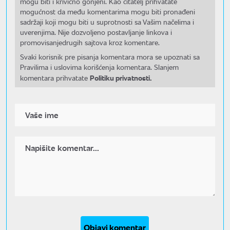
mogu biti i krivično gonjeni. Kao čitatelj prihvatate
mogućnost da među komentarima mogu biti pronađeni
sadržaji koji mogu biti u suprotnosti sa Vašim načelima i
uverenjima. Nije dozvoljeno postavljanje linkova i
promovisanjedrugih sajtova kroz komentare.
Svaki korisnik pre pisanja komentara mora se upoznati sa
Pravilima i uslovima korišćenja komentara. Slanjem
Politiku privatnosti.
komentara prihvatate
Objavi komentar