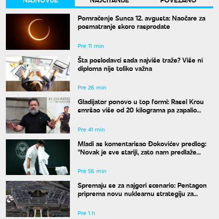
Pomračenje Sunca 12. avgusta: Naočare za
posmatranje skoro rasprodate
Pre 11 min
Šta poslodavci sada najviše traže? Više ni
diploma nije toliko važna
Pre 26 min
Gladijator ponovo u top formi: Rasel Krou
smršao više od 20 kilograma pa zapalio
društvene mreže novim izgledom
Pre 41 min
Mladi as komentarisao Đokovićev predlog:
"Novak je sve stariji, zato nam predlaže
kraće mečeve"
Pre 56 min
Spremaju se za najgori scenario: Pentagon
priprema novu nuklearnu strategiju za
eventualni sukob sa Rusijom i Kinom
Pre 1 h