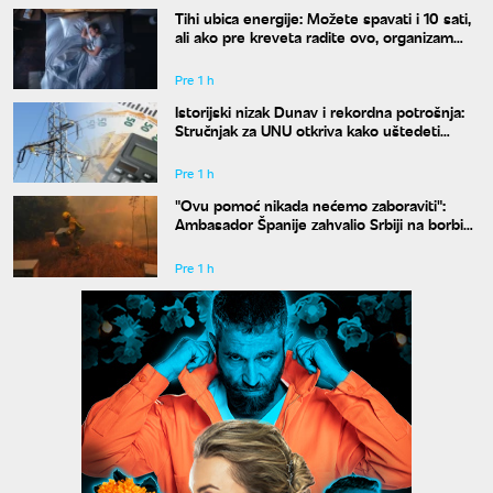
Tihi ubica energije: Možete spavati i 10 sati,
ali ako pre kreveta radite ovo, organizam
vam se neće oporaviti
Pre 1 h
Istorijski nizak Dunav i rekordna potrošnja:
Stručnjak za UNU otkriva kako uštedeti
struju
Pre 1 h
"Ovu pomoć nikada nećemo zaboraviti":
Ambasador Španije zahvalio Srbiji na borbi
protiv požara
Pre 1 h