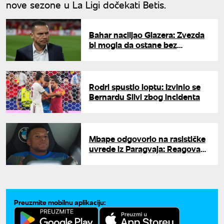
nove sezone u La Ligi dočekati Betis.
Bahar naciljao Glazera: Zvezda
bi mogla da ostane bez
golmana
Rodri spustio loptu: Izvinio se
Bernardu Silvi zbog incidenta
Mbape odgovorio na rasističke
uvrede iz Paragvaja: Reagovao i
Fudbalski savez Francuske
Preuzmite mobilnu aplikaciju: