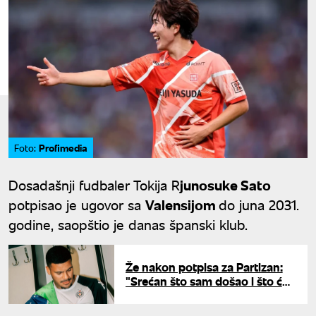
Profimedia
Foto:
Dosadašnji fudbaler Tokija R
junosuke Sato
potpisao je ugovor sa
Valensijom
do juna 2031.
godine, saopštio je danas španski klub.
Že nakon potpisa za Partizan:
"Srećan što sam došao i što ću
nositi crno-beli dres"