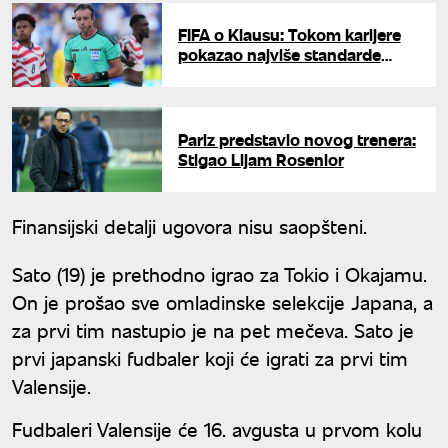
FIFA o Klausu: Tokom karijere
pokazao najviše standarde
profesionalizma
Pariz predstavio novog trenera:
Stigao Lijam Rosenior
Finansijski detalji ugovora nisu saopšteni.
Sato (19) je prethodno igrao za Tokio i Okajamu.
On je prošao sve omladinske selekcije Japana, a
za prvi tim nastupio je na pet mečeva. Sato je
prvi japanski fudbaler koji će igrati za prvi tim
Valensije.
Fudbaleri Valensije će 16. avgusta u prvom kolu