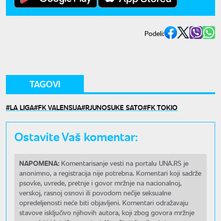
Podeli:
TAGOVI
LA LIGA
FK VALENSIJA
RJUNOSUKE SATO
FK TOKIO
Ostavite Vaš komentar:
NAPOMENA:
Komentarisanje vesti na portalu UNA.RS je
anonimno, a registracija nije potrebna. Komentari koji sadrže
psovke, uvrede, pretnje i govor mržnje na nacionalnoj,
verskoj, rasnoj osnovi ili povodom nečije seksualne
opredeljenosti neće biti objavljeni. Komentari odražavaju
stavove isključivo njihovih autora, koji zbog govora mržnje