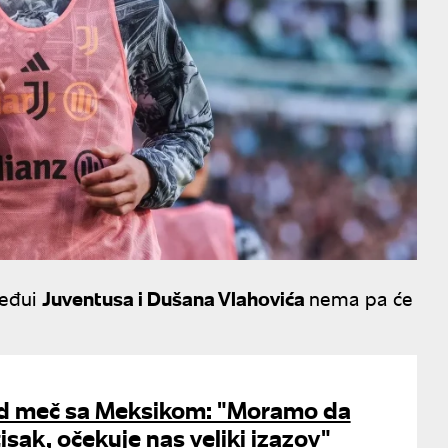
međui
Juventusa i Dušana Vlahovića
nema pa će
d meč sa Meksikom: "Moramo da
sak, očekuje nas veliki izazov"