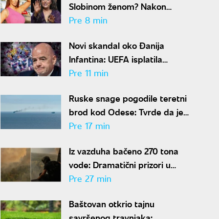
Slobinom ženom? Nakon
gnusnog vređanja, oglasio se
Pre 8 min
Jelenin advokat
Novi skandal oko Đanija
Infantina: UEFA isplatila
šestocifrenu sumu njegovoj
Pre 11 min
navodnoj ljubavnici
Ruske snage pogodile teretni
brod kod Odese: Tvrde da je
prevozio oružje i opremu za
Pre 17 min
Ukrajinu
Iz vazduha bačeno 270 tona
vode: Dramatični prizori u
Deliblatskoj peščari, MUP
Pre 27 min
objavio snimke borbe sa
Baštovan otkrio tajnu
vatrenom stihijom
savršenog travnjaka: