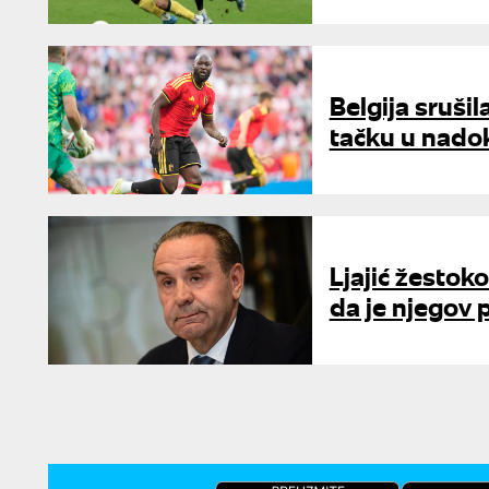
Belgija srušil
tačku u nado
Ljajić žestok
da je njegov p