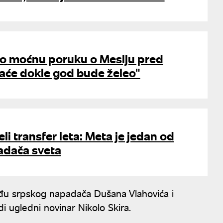
ao moćnu poruku o Mesiju pred
raće dokle god bude želeo"
li transfer leta: Meta je jedan od
adača sveta
eđu srpskog napadača Dušana Vlahovića i
i ugledni novinar Nikolo Skira.