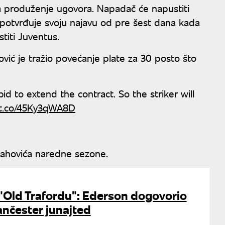
a produženje ugovora. Napadač će napustiti
 potvrđuje svoju najavu od pre šest dana kada
titi Juventus.
vić je tražio povećanje plate za 30 posto što
 bid to extend the contract. So the striker will
//t.co/45Ky3qWA8D
lahovića naredne sezone.
 "Old Trafordu": Ederson dogovorio
ančester junajted