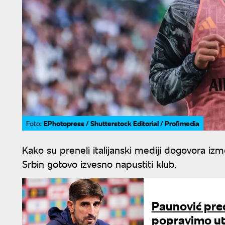
EPhotopress / Shutterstock Editorial / Profimedia
Foto:
Kako su preneli italijanski mediji dogovora iz
Srbin gotovo izvesno napustiti klub.
Paunović pre
popravimo uti