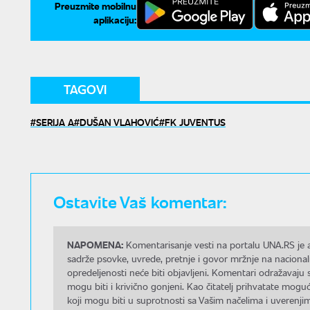
Preuzmite mobilnu
aplikaciju:
TAGOVI
SERIJA A
DUŠAN VLAHOVIĆ
FK JUVENTUS
Ostavite Vaš komentar:
NAPOMENA:
Komentarisanje vesti na portalu UNA.RS je a
sadrže psovke, uvrede, pretnje i govor mržnje na nacional
opredeljenosti neće biti objavljeni. Komentari odražavaju 
mogu biti i krivično gonjeni. Kao čitatelj prihvatate mo
koji mogu biti u suprotnosti sa Vašim načelima i uverenjim