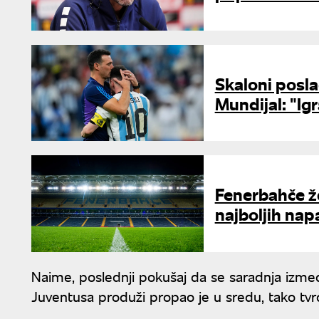
Skaloni posl
Mundijal: "Ig
Fenerbahče že
najboljih nap
Naime, poslednji pokušaj da se saradnja izm
Juventusa produži propao je u sredu, tako tvrd