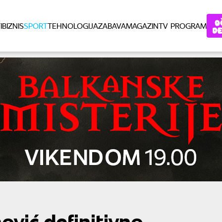
I
BIZNIS
SPORT
TEHNOLOGIJA
ZABAVA
MAGAZIN
TV PROGRAM
ović definitivno