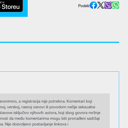
Podeli:
nonimno, a registracija nije potrebna. Komentari koji
noj, verskoj, rasnoj osnovi ili povodom nečije seksualne
stavove isključivo njihovih autora, koji zbog govora mržnje
gućnost da među komentarima mogu biti pronađeni sadržaji
a. Nije dozvoljeno postavljanje linkova i