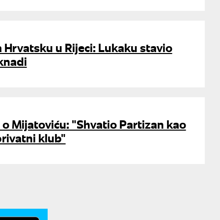
a Hrvatsku u Rijeci: Lukaku stavio
knadi
o o Mijatoviću: "Shvatio Partizan kao
rivatni klub"