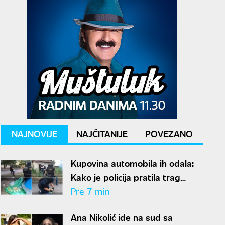
NAJNOVIJE
NAJČITANIJE
POVEZANO
Kupovina automobila ih odala:
Kako je policija pratila trag
novca posle ubistva piljara (73)
Pre 7 min
na Karaburmi
Ana Nikolić ide na sud sa