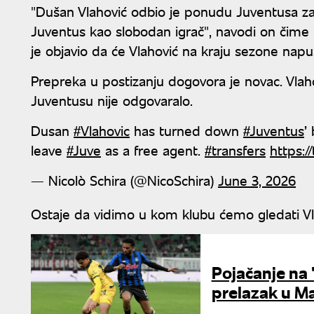
"Dušan Vlahović odbio je ponudu Juventusa z
Juventus kao slobodan igrač", navodi on čime
je objavio da će Vlahović na kraju sezone napus
Prepreka u postizanju dogovora je novac. Vlaho
Juventusu nije odgovaralo.
Dusan
#Vlahovic
has turned down
#Juventus
’
leave
#Juve
as a free agent.
#transfers
https:
— Nicolò Schira (@NicoSchira)
June 3, 2026
Ostaje da vidimo u kom klubu ćemo gledati V
Pojačanje na
prelazak u M