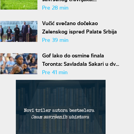
Jednostavan trik pravi čudo za
Pre 28 min
nekoliko nedelja
Vučić svečano dočekao
Zelenskog ispred Palate Srbija
Pre 39 min
Gof lako do osmine finala
Toronta: Savladala Sakari u dva
seta
Pre 41 min