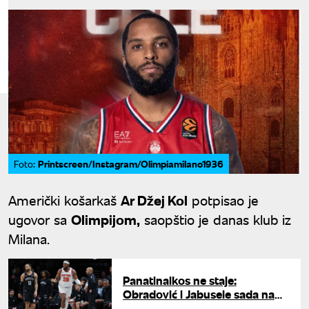
Printscreen/Instagram/Olimpiamilano1936
Foto:
Američki košarkaš
Ar Džej Kol
potpisao je
ugovor sa
Olimpijom,
saopštio je danas klub iz
Milana.
Panatinaikos ne staje:
Obradović i Jabusele sada na
istoj strani