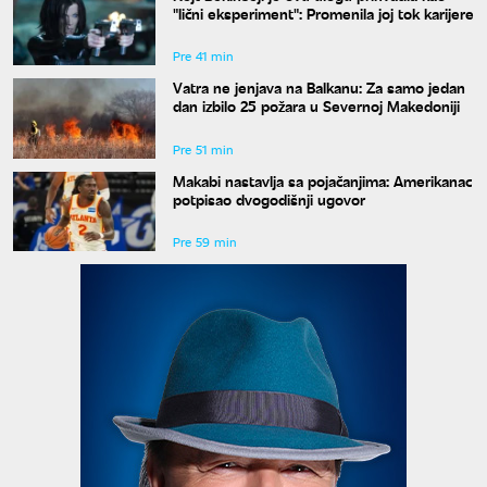
"lični eksperiment": Promenila joj tok karijere
Pre 41 min
Vatra ne jenjava na Balkanu: Za samo jedan
dan izbilo 25 požara u Severnoj Makedoniji
Pre 51 min
Makabi nastavlja sa pojačanjima: Amerikanac
potpisao dvogodišnji ugovor
Pre 59 min