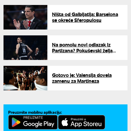
Ništa od Galbijatija: Barselona
se okreće Sferopulosu
Na pomolu novi odlazak iz
Partizana? Pokuševski želja
grčkih klubova
Gotovo je: Valensija dovela
zamenu za Martineza
Preuzmite mobilnu aplikaciju: