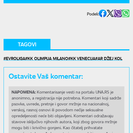
Podeli:
TAGOVI
EVROLIGA
KK OLIMPIJA MILANO
KK VENECIJA
AR DŽEJ KOL
Ostavite Vaš komentar:
NAPOMENA:
Komentarisanje vesti na portalu UNA.RS je
anonimno, a registracija nije potrebna. Komentari koji sadrže
psovke, uvrede, pretnje i govor mržnje na nacionalnoj,
verskoj, rasnoj osnovi ili povodom nečije seksualne
opredeljenosti neće biti objavljeni. Komentari odražavaju
stavove isključivo njihovih autora, koji zbog govora mržnje
mogu biti i krivično gonjeni. Kao čitatelj prihvatate