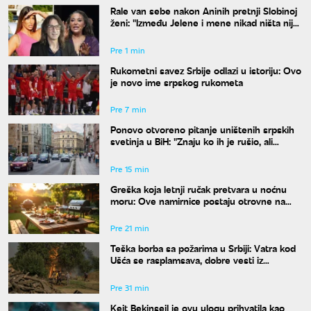
Rale van sebe nakon Aninih pretnji Slobinoj
ženi: "Između Jelene i mene nikad ništa nije
bilo"
Pre 1 min
Rukometni savez Srbije odlazi u istoriju: Ovo
je novo ime srpskog rukometa
Pre 7 min
Ponovo otvoreno pitanje uništenih srpskih
svetinja u BiH: "Znaju ko ih je rušio, ali
odgovora nema"
Pre 15 min
Greška koja letnji ručak pretvara u noćnu
moru: Ove namirnice postaju otrovne na
vrućinama
Pre 21 min
Teška borba sa požarima u Srbiji: Vatra kod
Ušća se rasplamsava, dobre vesti iz
Deliblata
Pre 31 min
Kejt Bekinsejl je ovu ulogu prihvatila kao