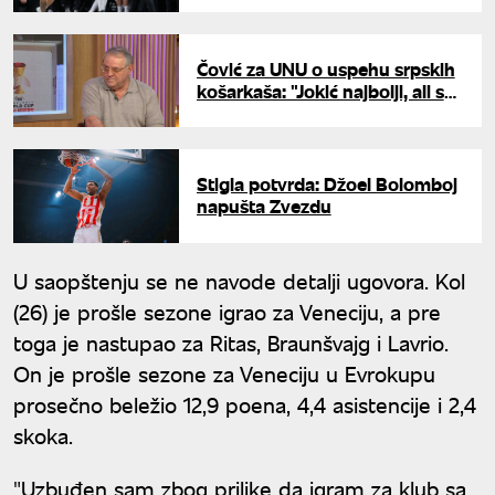
Čović za UNU o uspehu srpskih
košarkaša: "Jokić najbolji, ali svi
zajedno smo pobedili, U17
sjajna generacija"
Stigla potvrda: Džoel Bolomboj
napušta Zvezdu
U saopštenju se ne navode detalji ugovora. Kol
(26) je prošle sezone igrao za Veneciju, a pre
toga je nastupao za Ritas, Braunšvajg i Lavrio.
On je prošle sezone za Veneciju u Evrokupu
prosečno beležio 12,9 poena, 4,4 asistencije i 2,4
skoka.
"Uzbuđen sam zbog prilike da igram za klub sa