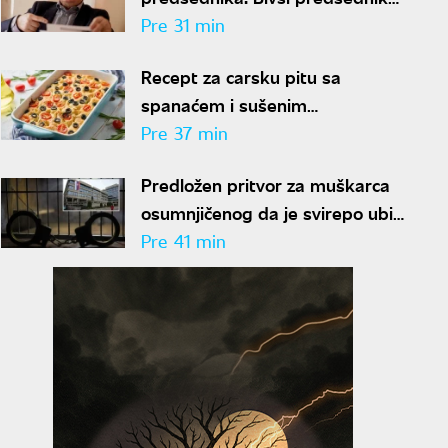
vrhovnog suda predložen za
Pre 31 min
funkciju
Recept za carsku pitu sa
spanaćem i sušenim
paradajzom: Doručak ili večera -
Pre 37 min
svejedno je
Predložen pritvor za muškarca
osumnjičenog da je svirepo ubio
majku na Novom Beogradu
Pre 41 min