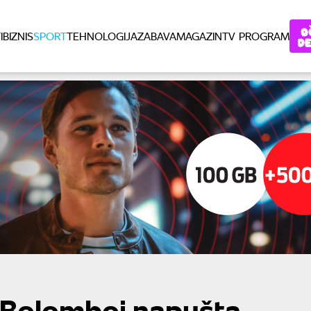
I
BIZNIS
SPORT
TEHNOLOGIJA
ZABAVA
MAGAZIN
TV PROGRAM
l Bolomboj napušta