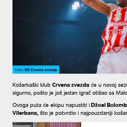
KK Crvena zvezda
Foto:
Košarkaški klub
Crvena zvezda
će u novoj sezo
sigurno, pošto je još jedan igrač otišao sa M
Ovoga puta će ekipu napustiti i
Džoel Bolomb
Vilerbana,
što je potvrdio i najpouzdaniji koš