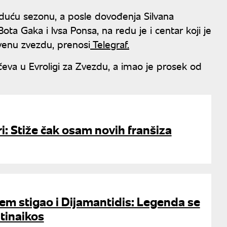
iduću sezonu, a posle dovođenja Silvana
ota Gaka i Ivsa Ponsa, na redu je i centar koji je
venu zvezdu, prenosi
Telegraf.
va u Evroligi za Zvezdu, a imao je prosek od
ri: Stiže čak osam novih franšiza
em stigao i Dijamantidis: Legenda se
atinaikos