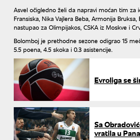
Asvel očigledno želi da napravi moćan tim za 
Fransiska, Nika Vajlera Beba, Armonija Bruksa, B
nastupao za Olimpijakos, CSKA iz Moskve i Cr
Bolomboj je prethodne sezone odigrao 15 meče
5.5 poena, 4.5 skoka i 0.3 asistencije.
Evroliga se ši
Sa Obradović
vratila u Pan