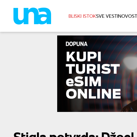
BLISKI ISTOK
SVE VESTI
NOVOST
Stigla potvrda: Džoe