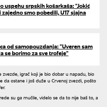
o uspehu srpskih košarkaša: "Jokić
svi zajedno smo pobedili, U17 sjajna
ca od samopouzdanja: "Uveren sam
 se borimo za sve trofeje"
zvezde, igrač koji je bio dobar u napadu, bio
ele da ostane i još duže u Crvenoj zvezdi, pošto
er.
ede su ga mučile, videlo se da to nije baš to, a