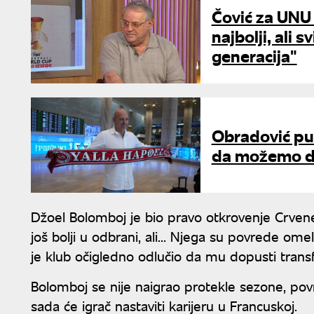
Čović za UNU 
najbolji, ali 
generacija"
Obradović pu
da možemo da
Džoel Bolomboj je bio pravo otkrovenje Crvene 
još bolji u odbrani, ali... Njega su povrede om
je klub očigledno odlučio da mu dopusti transf
Bolomboj se nije naigrao protekle sezone, povr
sada će igrač nastaviti karijeru u Francuskoj.