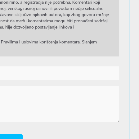
nonimno, a registracija nije potrebna. Komentari koji
noj, verskoj, rasnoj osnovi ili povodom nečije seksualne
stavove isključivo njihovih autora, koji zbog govora mržnje
gućnost da među komentarima mogu biti pronađeni sadržaji
a. Nije dozvoljeno postavljanje linkova i
 Pravilima i uslovima korišćenja komentara. Slanjem