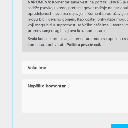
NAPOMENA:
Komentarisanje vesti na portalu UNA.RS je a
sadrže psovke, uvrede, pretnje i govor mržnje na nacional
opredeljenosti neće biti objavljeni. Komentari odražavaju 
mogu biti i krivično gonjeni. Kao čitatelj prihvatate mo
koji mogu biti u suprotnosti sa Vašim načelima i uverenjim
promovisanjedrugih sajtova kroz komentare.
Svaki korisnik pre pisanja komentara mora se upoznati sa
Politiku privatnosti.
komentara prihvatate