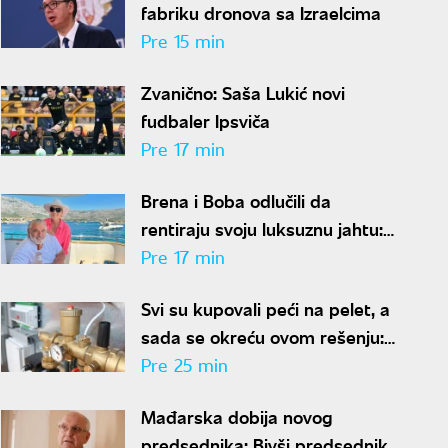
fabriku dronova sa Izraelcima
Pre 15 min
Zvanično: Saša Lukić novi
fudbaler Ipsviča
Pre 17 min
Brena i Boba odlučili da
rentiraju svoju luksuznu jahtu:
Od cene po sezoni zavrteće
Pre 17 min
vam se u glavi
Svi su kupovali peći na pelet, a
sada se okreću ovom rešenju:
Nema pepela ni svakodnevnog
Pre 25 min
loženja
Mađarska dobija novog
predsednika: Bivši predsednik