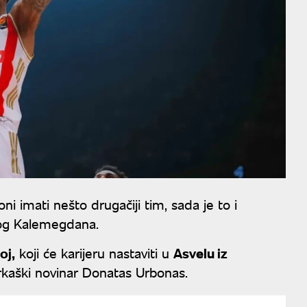
ni imati nešto drugačiji tim, sada je to i
alog Kalemegdana.
oj,
koji će karijeru nastaviti u
Asvelu iz
arkaški novinar Donatas Urbonas.