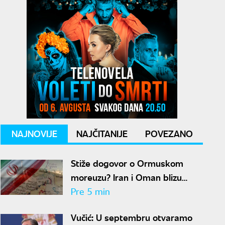
NAJNOVIJE
NAJČITANIJE
POVEZANO
Stiže dogovor o Ormuskom
moreuzu? Iran i Oman blizu
rešenja za obnovu pomorskog
Pre 5 min
saobraćaja
Vučić: U septembru otvaramo