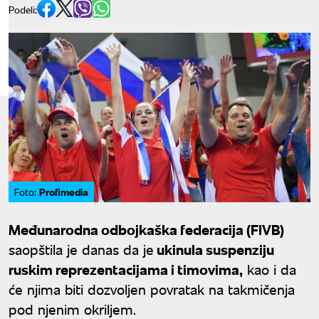
Podeli:
Profimedia
Foto:
Međunarodna odbojkaška federacija (FIVB)
saopštila je danas da je
ukinula suspenziju
ruskim reprezentacijama i timovima,
kao i da
će njima biti dozvoljen povratak na takmičenja
pod njenim okriljem.