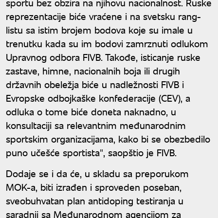
sportu bez obzira na njihovu nacionalnost. Ruske
reprezentacije biće vraćene i na svetsku rang-
listu sa istim brojem bodova koje su imale u
trenutku kada su im bodovi zamrznuti odlukom
Upravnog odbora FIVB. Takođe, isticanje ruske
zastave, himne, nacionalnih boja ili drugih
državnih obeležja biće u nadležnosti FIVB i
Evropske odbojkaške konfederacije (CEV), a
odluka o tome biće doneta naknadno, u
konsultaciji sa relevantnim međunarodnim
sportskim organizacijama, kako bi se obezbedilo
puno učešće sportista", saopštio je FIVB.
Dodaje se i da će, u skladu sa preporukom
MOK-a, biti izrađen i sproveden poseban,
sveobuhvatan plan antidoping testiranja u
saradnji sa Međunarodnom agencijom za