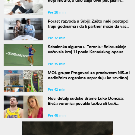
neprimetno, a telo šalje ovih pet jasnih
znakova pre nego što osetite žeđ
Pre 28 min
Porast razvoda u Srbiji: Zašto neki postupci
traju godinama i da li partner može da vas
"zadrži" u braku?
Pre 32 min
Sabalenka sigurna u Torontu: Beloruskinja
sačuvala broj 1 i posle Kanadskog opena
Pre 35 min
MOL grupa: Pregovori sa prodavcem NIS-a i
nadležnim organima napreduju ka završnoj
fazi
Pre 42 min
Novi detalji sudske drame Luke Dončića:
Bivša verenica povukla tužbu ali traži
bogatstvo na sudu u Sloveniji
Pre 48 min