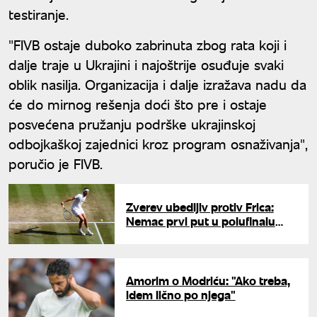
testiranje.
"FIVB ostaje duboko zabrinuta zbog rata koji i
dalje traje u Ukrajini i najoštrije osuđuje svaki
oblik nasilja. Organizacija i dalje izražava nadu da
će do mirnog rešenja doći što pre i ostaje
posvećena pružanju podrške ukrajinskoj
odbojkaškoj zajednici kroz program osnaživanja",
poručio je FIVB.
Zverev ubedljiv protiv Frica:
Nemac prvi put u polufinalu
Vimbldona
Amorim o Modriću: "Ako treba,
idem lično po njega"