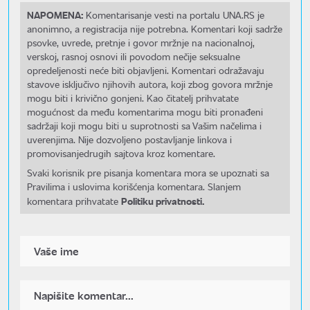
NAPOMENA:
Komentarisanje vesti na portalu UNA.RS je
anonimno, a registracija nije potrebna. Komentari koji sadrže
psovke, uvrede, pretnje i govor mržnje na nacionalnoj,
verskoj, rasnoj osnovi ili povodom nečije seksualne
opredeljenosti neće biti objavljeni. Komentari odražavaju
stavove isključivo njihovih autora, koji zbog govora mržnje
mogu biti i krivično gonjeni. Kao čitatelj prihvatate
mogućnost da među komentarima mogu biti pronađeni
sadržaji koji mogu biti u suprotnosti sa Vašim načelima i
uverenjima. Nije dozvoljeno postavljanje linkova i
promovisanjedrugih sajtova kroz komentare.
Svaki korisnik pre pisanja komentara mora se upoznati sa
Pravilima i uslovima korišćenja komentara. Slanjem
Politiku privatnosti.
komentara prihvatate