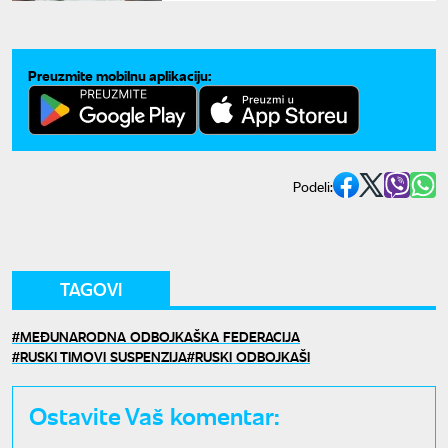
Preuzmite mobilnu aplikaciju:
Podeli:
TAGOVI
MEĐUNARODNA ODBOJKAŠKA FEDERACIJA
RUSKI TIMOVI SUSPENZIJA
RUSKI ODBOJKAŠI
Ostavite Vaš komentar: