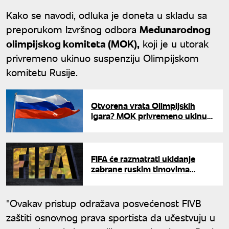
Kako se navodi, odluka je doneta u skladu sa
preporukom Izvršnog odbora
Međunarodnog
olimpijskog komiteta (MOK),
koji je u utorak
privremeno ukinuo suspenziju Olimpijskom
komitetu Rusije.
Otvorena vrata Olimpijskih
igara? MOK privremeno ukinuo
suspenziju Rusiji
FIFA će razmatrati ukidanje
zabrane ruskim timovima
nakon odluke MOK-a
"Ovakav pristup odražava posvećenost FIVB
zaštiti osnovnog prava sportista da učestvuju u