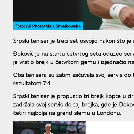
AP Photo/Maja Smiejkowska
Foto:
Srpski teniser je treći set osvojio nakon što 
Đoković je na startu četvrtog seta oduzeo serv
je vratio brejk u četvrtom gemu i izjednačio na
Oba tenisera su zatim sačuvala svoj servis do t
rezultatom 7:4.
Srpski teniser je propustio tri brejk kopte u
zadržala svoj servis do taj-brejka, gde je Đok
četiri najbolja na grend slemu u Londonu.