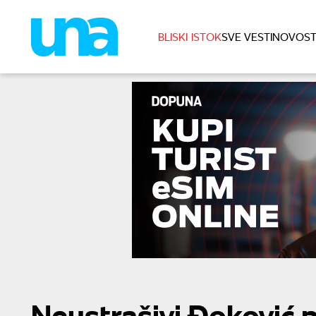
BLISKI ISTOK
SVE VESTI
NOVOST
Neustrašivi Đoković p