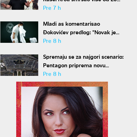
kilograma pa zapalio društvene
Pre 7 h
mreže novim izgledom
Mladi as komentarisao
Đokovićev predlog: "Novak je
sve stariji, zato nam predlaže
Pre 8 h
kraće mečeve"
Spremaju se za najgori scenario:
Pentagon priprema novu
nuklearnu strategiju za
Pre 8 h
eventualni sukob sa Rusijom i
Kinom