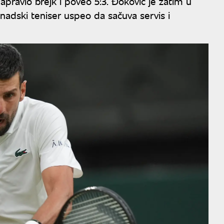
ravio brejk i poveo 5:3. Đoković je zatim u
nadski teniser uspeo da sačuva servis i