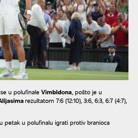
 se u polufinale
Vimbldona
, pošto je u
Alijasima
rezultatom 7:6 (12:10), 3:6, 6:3, 6:7 (4:7),
petak u polufinalu igrati protiv branioca