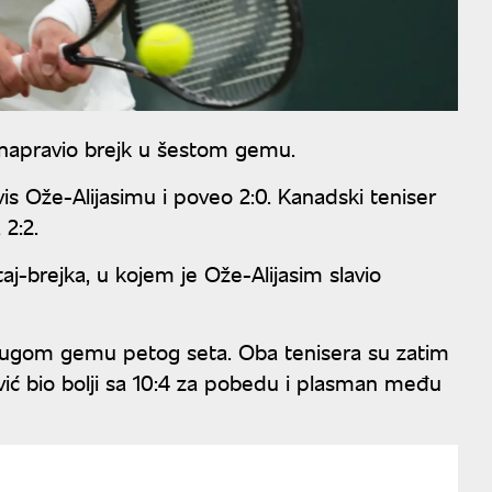
je napravio brejk u šestom gemu.
is Ože-Alijasimu i poveo 2:0. Kanadski teniser
 2:2.
aj-brejka, u kojem je Ože-Alijasim slavio
 drugom gemu petog seta. Oba tenisera su zatim
ović bio bolji sa 10:4 za pobedu i plasman među