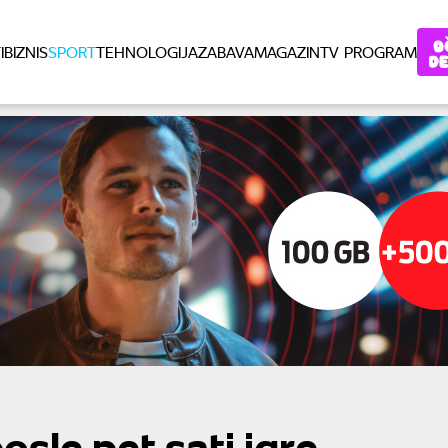
I
BIZNIS
SPORT
TEHNOLOGIJA
ZABAVA
MAGAZIN
TV PROGRAM
osle pet sati igre