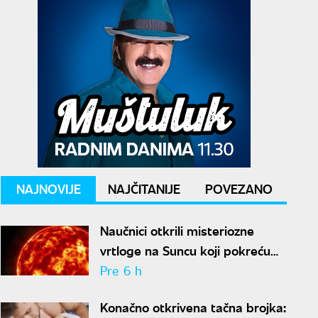
NAJNOVIJE
NAJČITANIJE
POVEZANO
Naučnici otkrili misteriozne
vrtloge na Suncu koji pokreću
solarne baklje
Pre 6 h
Konačno otkrivena tačna brojka: