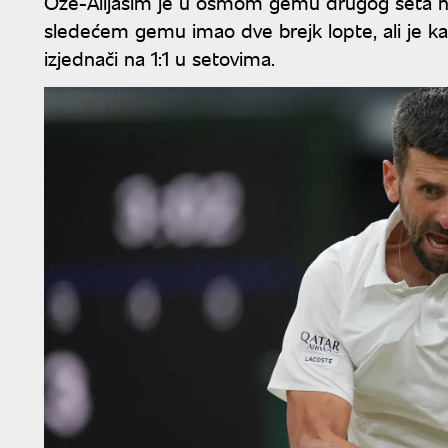
Ože-Alijasim je u osmom gemu drugog seta nap
sledećem gemu imao dve brejk lopte, ali je ka
izjednači na 1:1 u setovima.