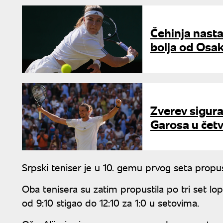
Čehinja nasta
bolja od Osa
Zverev sigur
Garosa u četv
Srpski teniser je u 10. gemu prvog seta propus
Oba tenisera su zatim propustila po tri set lopt
od 9:10 stigao do 12:10 za 1:0 u setovima.