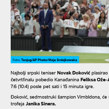
Tanjug/AP Photo/Maja Smiejkowska
Foto:
Najbolji srpski teniser
Novak Đoković
plasirao
četvrtfinalu pobedio Kanađanina
Feliksa Ože-
7:6 (10:4) posle pet sati i 15 minuta igre.
Đoković, sedmostruki šampion Vimbldona, će u 
trofeja
Janika Sinera.