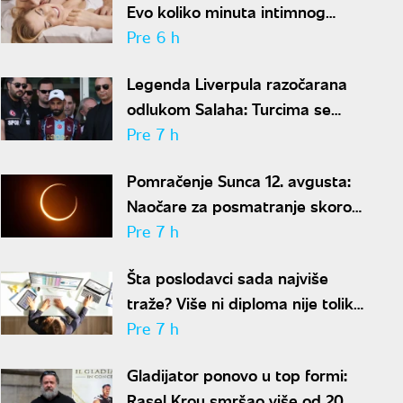
Evo koliko minuta intimnog
odnosa je ženi potrebno da bi
Pre 6 h
bila potpuno zadovoljna
Legenda Liverpula razočarana
odlukom Salaha: Turcima se
neće dopasti ove reči
Pre 7 h
Pomračenje Sunca 12. avgusta:
Naočare za posmatranje skoro
rasprodate
Pre 7 h
Šta poslodavci sada najviše
traže? Više ni diploma nije toliko
važna
Pre 7 h
Gladijator ponovo u top formi:
Rasel Krou smršao više od 20