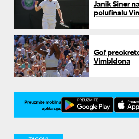
Janik Siner na
polufinalu V
Gof preokreto
Vimbldona
Preuzmite mobilnu
aplikaciju: