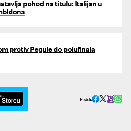
stavlja pohod na titulu: Italijan u
imbldona
m protiv Pegule do polufinala
Podeli: