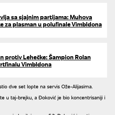
vlja sa sjajnim partijama: Muhova
ke za plasman u polufinale Vimbldona
an protiv Lehečke: Šampion Rolan
rtfinalu Vimbldona
tio dve set lopte na servis Ože-Alijasima.
e u taj-brejku, a Đoković je bio koncentrisaniji i