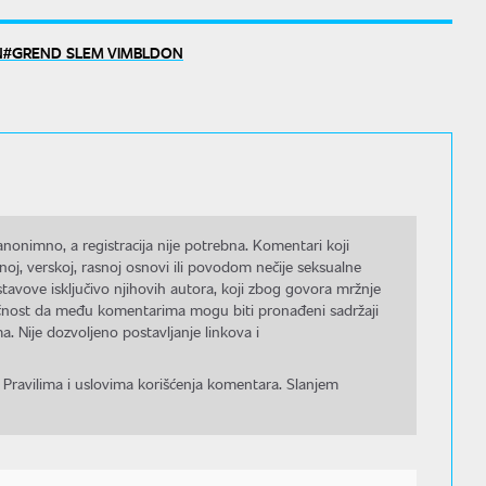
N
GREND SLEM VIMBLDON
nonimno, a registracija nije potrebna. Komentari koji
noj, verskoj, rasnoj osnovi ili povodom nečije seksualne
stavove isključivo njihovih autora, koji zbog govora mržnje
gućnost da među komentarima mogu biti pronađeni sadržaji
a. Nije dozvoljeno postavljanje linkova i
 Pravilima i uslovima korišćenja komentara. Slanjem