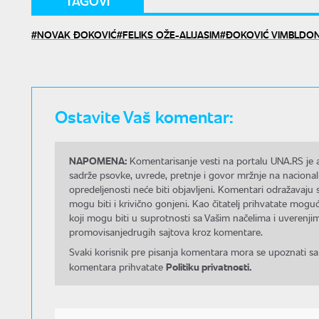
TAGOVI
NOVAK ĐOKOVIĆ
FELIKS OŽE-ALIJASIM
ĐOKOVIĆ VIMBLDO
Ostavite Vaš komentar:
NAPOMENA:
Komentarisanje vesti na portalu UNA.RS je a
sadrže psovke, uvrede, pretnje i govor mržnje na nacional
opredeljenosti neće biti objavljeni. Komentari odražavaju 
mogu biti i krivično gonjeni. Kao čitatelj prihvatate mo
koji mogu biti u suprotnosti sa Vašim načelima i uverenjim
promovisanjedrugih sajtova kroz komentare.
Svaki korisnik pre pisanja komentara mora se upoznati sa
Politiku privatnosti.
komentara prihvatate