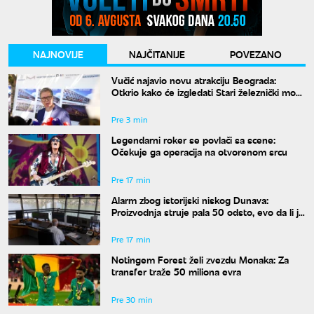
NAJNOVIJE
NAJČITANIJE
POVEZANO
Vučić najavio novu atrakciju Beograda:
Otkrio kako će izgledati Stari železnički most
i kada će biti gotov
Pre 3 min
Legendarni roker se povlači sa scene:
Očekuje ga operacija na otvorenom srcu
Pre 17 min
Alarm zbog istorijski niskog Dunava:
Proizvodnja struje pala 50 odsto, evo da li je
snabdevanje ugroženo
Pre 17 min
Notingem Forest želi zvezdu Monaka: Za
transfer traže 50 miliona evra
Pre 30 min