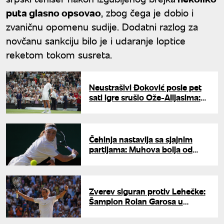
puta glasno opsovao
, zbog čega je dobio i
zvaničnu opomenu sudije. Dodatni razlog za
novčanu sankciju bilo je i udaranje loptice
reketom tokom susreta.
Neustrašivi Đoković posle pet
sati igre srušio Ože-Alijasima:
Sledi veliko polufinale
Čehinja nastavlja sa sjajnim
partijama: Muhova bolja od
Osake za plasman u polufinale
Vimbldona
Zverev siguran protiv Lehečke:
Šampion Rolan Garosa u
četvrtfinalu Vimbldona