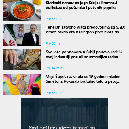
Starinski namaz sa juga Srbije: Kremasti
delikates od pečuraka i pečenih paprika
Pre 37 min
Teheran zatvorio vrata pregovorima sa SAD:
Arakči otkrio šta Vašington prvo mora da
uradi
Pre 38 min
Sve više penzionera u Srbiji ponovo radi: U
ovoj industriji postali nezamenljiva radna
snaga
Pre 44 min
Maja Šuput raskinula sa 19 godina mlađim
Šimetom: Pokazala brutalno telo u petoj
deceniji
Pre 57 min