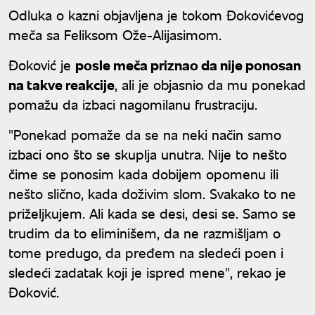
Odluka o kazni objavljena je tokom Đokovićevog
meča sa Feliksom Ože-Alijasimom.
Đoković je
posle meča priznao da nije ponosan
na takve reakcije
, ali je objasnio da mu ponekad
pomažu da izbaci nagomilanu frustraciju.
"Ponekad pomaže da se na neki način samo
izbaci ono što se skuplja unutra. Nije to nešto
čime se ponosim kada dobijem opomenu ili
nešto slično, kada doživim slom. Svakako to ne
priželjkujem. Ali kada se desi, desi se. Samo se
trudim da to eliminišem, da ne razmišljam o
tome predugo, da pređem na sledeći poen i
sledeći zadatak koji je ispred mene", rekao je
Đoković.