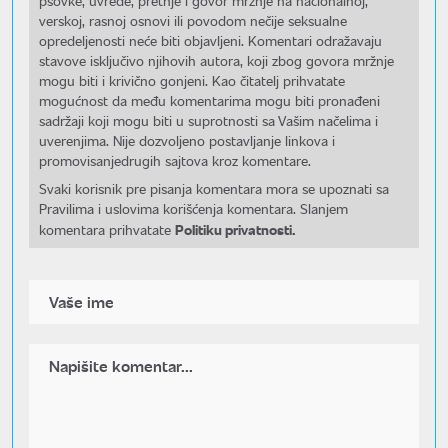
psovke, uvrede, pretnje i govor mržnje na nacionalnoj,
verskoj, rasnoj osnovi ili povodom nečije seksualne
opredeljenosti neće biti objavljeni. Komentari odražavaju
stavove isključivo njihovih autora, koji zbog govora mržnje
mogu biti i krivično gonjeni. Kao čitatelj prihvatate
mogućnost da među komentarima mogu biti pronađeni
sadržaji koji mogu biti u suprotnosti sa Vašim načelima i
uverenjima. Nije dozvoljeno postavljanje linkova i
promovisanjedrugih sajtova kroz komentare.
Svaki korisnik pre pisanja komentara mora se upoznati sa
Pravilima i uslovima korišćenja komentara. Slanjem
Politiku privatnosti.
komentara prihvatate