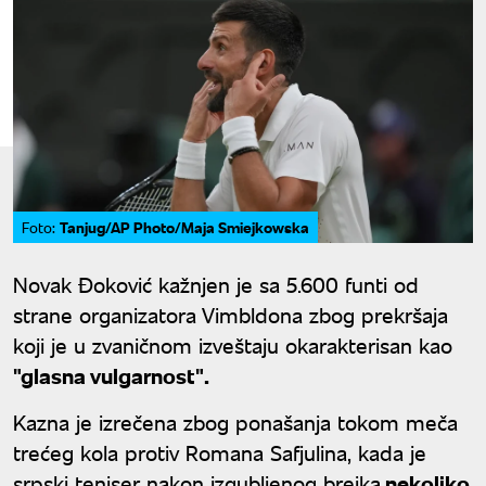
Tanjug/AP Photo/Maja Smiejkowska
Foto:
Novak Đoković kažnjen je sa 5.600 funti od
strane organizatora Vimbldona zbog prekršaja
koji je u zvaničnom izveštaju okarakterisan kao
"glasna vulgarnost".
Kazna je izrečena zbog ponašanja tokom meča
trećeg kola protiv Romana Safjulina, kada je
srpski teniser nakon izgubljenog brejka
nekoliko