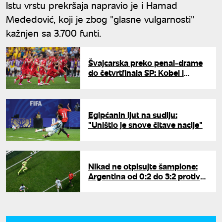
Istu vrstu prekršaja napravio je i Hamad
Međedović, koji je zbog "glasne vulgarnosti"
kažnjen sa 3.700 funti.
Švajcarska preko penal-drame
do četvrtfinala SP: Kobel i
Vargas srušili Kolumbiju u
Vankuveru
Egipćanin ljut na sudiju:
"Uništio je snove čitave nacije"
Nikad ne otpisujte šampione:
Argentina od 0:2 do 3:2 protiv
Egipta za četvrtfinale Mundijala