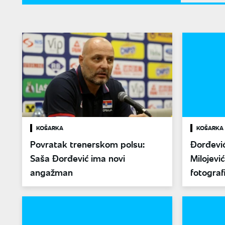
KOŠARKA
KOŠARKA
Povratak trenerskom polsu:
Đorđević
Saša Đorđević ima novi
Milojevi
angažman
fotograf
čoveče