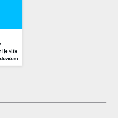
m
i je više
adovićem