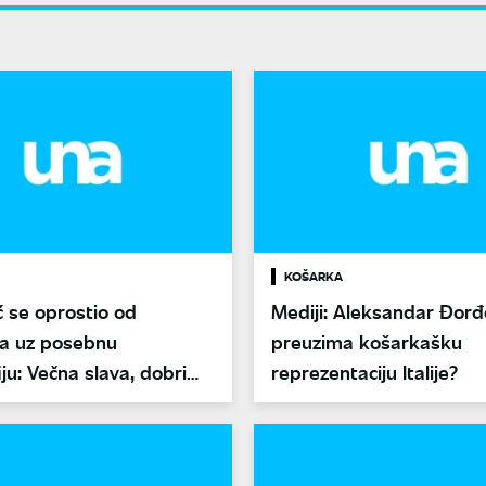
KOŠARKA
 se oprostio od
Mediji: Aleksandar Đorđ
ća uz posebnu
preuzima košarkašku
iju: Večna slava, dobri
reprezentaciju Italije?