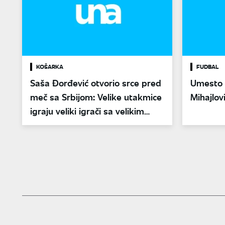
KOŠARKA
FUDBAL
Saša Đorđević otvorio srce pred
Umesto 
meč sa Srbijom: Velike utakmice
Mihajlov
igraju veliki igrači sa velikim
potezima