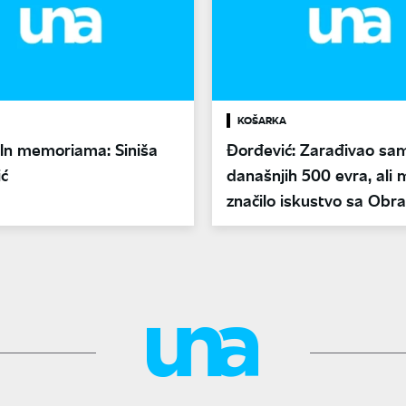
KOŠARKA
In memoriama: Siniša
Đorđević: Zarađivao sa
ić
današnjih 500 evra, ali m
značilo iskustvo sa Obr