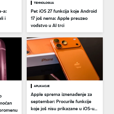
TEHNOLOGIJA
e-a:
Pet iOS 27 funkcija koje Android
i i
17 još nema: Apple preuzeo
vođstvo u AI trci
APLIKACIJE
Apple sprema iznenađenje za
o
septembar: Procurile funkcije
moćan
koje još nisu prikazane u iOS-u
u promenu