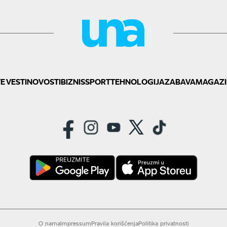
E VESTI
NOVOSTI
BIZNIS
SPORT
TEHNOLOGIJA
ZABAVA
MAGAZI
O nama
Impressum
Pravila korišćenja
Politika privatnosti