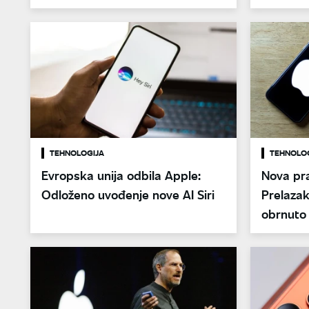
TEHNOLOGIJA
TEHNOLO
Evropska unija odbila Apple:
Nova pra
Odloženo uvođenje nove AI Siri
Prelazak
obrnuto 