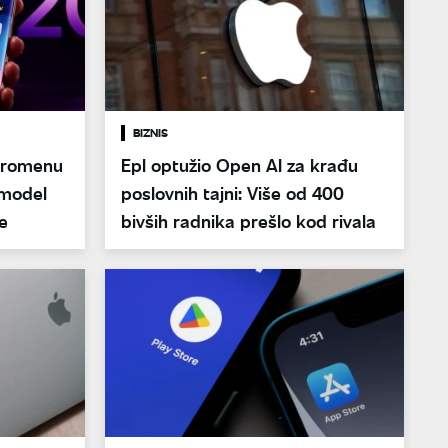
BIZNIS
promenu
Epl optužio Open AI za krađu
e model
poslovnih tajni: Više od 400
re
bivših radnika prešlo kod rivala