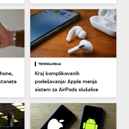
27
TEHNOLOGIJA
Phone,
Kraj komplikovanih
stanete
podešavanja: Apple menja
sistem za AirPods slušalice