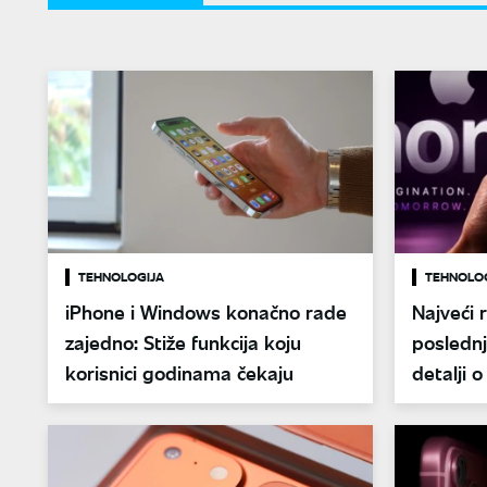
TEHNOLOGIJA
TEHNOLO
iPhone i Windows konačno rade
Najveći 
zajedno: Stiže funkcija koju
poslednj
korisnici godinama čekaju
detalji