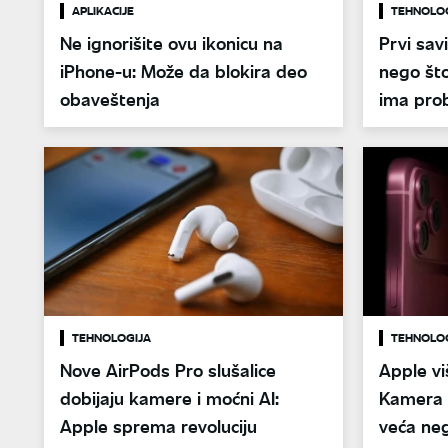
APLIKACIJE
TEHNOLO
Ne ignorišite ovu ikonicu na
Prvi savi
iPhone-u: Može da blokira deo
nego što
obaveštenja
ima pro
TEHNOLOGIJA
TEHNOLO
Nove AirPods Pro slušalice
Apple vi
dobijaju kamere i moćni AI:
Kamera 
Apple sprema revoluciju
veća ne