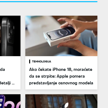
TEHNOLOGIJA
 da
Ako čekate iPhone 18, moraćete
da se strpite: Apple pomera
detalji o
predstavljanje osnovnog modela