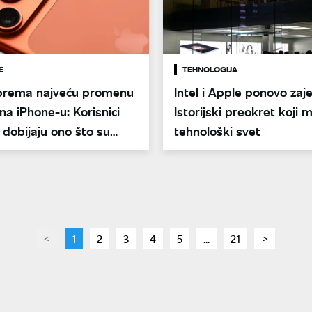
E
TEHNOLOGIJA
prema najveću promenu
Intel i Apple ponovo zaj
a iPhone-u: Korisnici
Istorijski preokret koji 
dobijaju ono što su
tehnološki svet
ili
page
You're
1
page
2
page
3
page
4
page
5
page
...
page
21
page
on
page