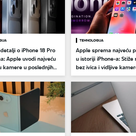
GIJA
TEHNOLOGIJA
 detalji o iPhone 18 Pro
Apple sprema najveću 
a: Apple uvodi najveću
u istoriji iPhone-a: Stiž
 kamere u poslednjih
bez ivica i vidljive kame
 godina