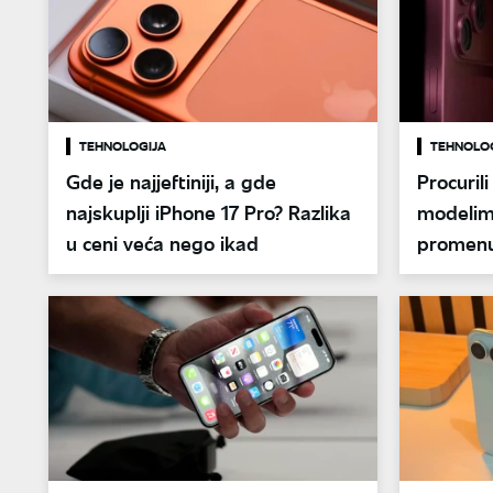
TEHNOLOGIJA
TEHNOLO
Gde je najjeftiniji, a gde
Procurili
najskuplji iPhone 17 Pro? Razlika
modelim
u ceni veća nego ikad
promenu
nekoliko