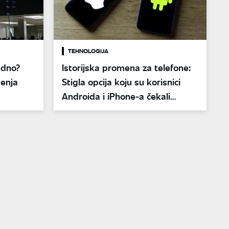
TEHNOLOGIJA
edno?
Istorijska promena za telefone:
menja
Stigla opcija koju su korisnici
Androida i iPhone-a čekali
godinama