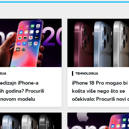
GIJA
TEHNOLOGIJA
redizajn iPhone-a
iPhone 18 Pro mogao bi
ih godina? Procurili
košta više nego što se
 o novom modelu
očekivalo: Procurili novi 
ceni