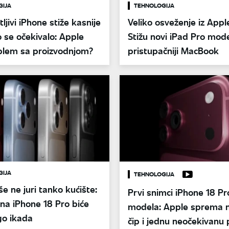
GIJA
TEHNOLOGIJA
tljivi iPhone stiže kasnije
Veliko osveženje iz Appl
 se očekivalo: Apple
Stižu novi iPad Pro model
blem sa proizvodnjom?
pristupačniji MacBook
GIJA
TEHNOLOGIJA
še ne juri tanko kućište:
Prvi snimci iPhone 18 Pr
na iPhone 18 Pro biće
modela: Apple sprema 
go ikada
čip i jednu neočekivan