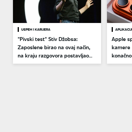
USPEH I KARIJERA
APLIKACIJ
"Pivski test" Stiv Džobsa:
Apple s
Zaposlene birao na ovaj način,
kamere n
na kraju razgovora postavljao
konačno 
jedno pitanje
dugo traž