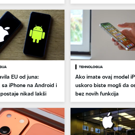
GIJA
TEHNOLOGIJA
vila EU od juna:
Ako imate ovaj model i
 sa iPhone na Android i
uskoro biste mogli da o
postaje nikad lakši
bez novih funkcija