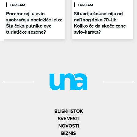
TURIZAM
TURIZAM
Poremećaji u avio-
Situacija šokantnija od
saobraćaju obeležiće leto:
naftnog šoka 70-tih:
Šta čeka putnike ove
Koliko će da skoče cene
turističke sezone?
avio-karata?
BLISKI ISTOK
SVE VESTI
NOVOSTI
BIZNIS