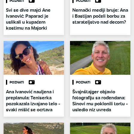
POZNATI
POZNATI
Svi se dive majci Ane
Nemački mediji bruje: Ana
Ivanović: Paparaci je
i Bastijan počeli borbu za
uslikali u kupaćem
starateljstvo nad decom?
kostimu na Majorki
POZNATI
POZNATI
Ana Ivanović nauljena i
Švajnštajger objavio
preplanula: Teniserka
fotografiju sa rođendana:
pozokazala izvajano telo -
Sinovi mu poklonili tortu -
svaki mišić se ocrtava
usledio niz uvreda