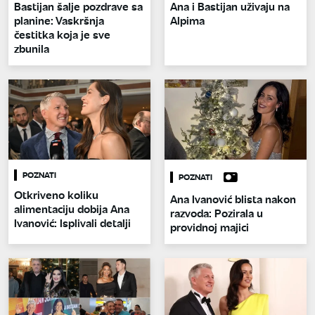
Bastijan šalje pozdrave sa
Ana i Bastijan uživaju na
planine: Vaskršnja
Alpima
čestitka koja je sve
zbunila
POZNATI
POZNATI
Otkriveno koliku
Ana Ivanović blista nakon
alimentaciju dobija Ana
razvoda: Pozirala u
Ivanović: Isplivali detalji
providnoj majici