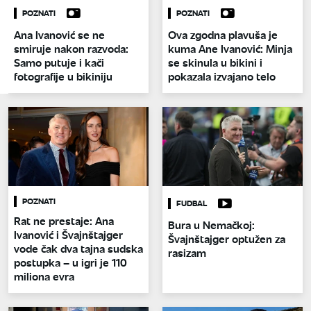
POZNATI
POZNATI
Ana Ivanović se ne
Ova zgodna plavuša je
smiruje nakon razvoda:
kuma Ane Ivanović: Minja
Samo putuje i kači
se skinula u bikini i
fotografije u bikiniju
pokazala izvajano telo
POZNATI
FUDBAL
Rat ne prestaje: Ana
Bura u Nemačkoj:
Ivanović i Švajnštajger
Švajnštajger optužen za
vode čak dva tajna sudska
rasizam
postupka – u igri je 110
miliona evra