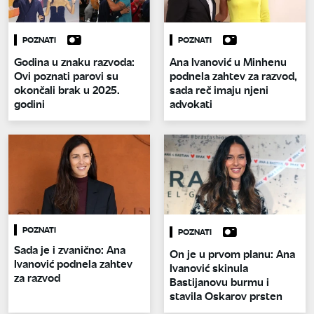
POZNATI
POZNATI
Godina u znaku razvoda:
Ana Ivanović u Minhenu
Ovi poznati parovi su
podnela zahtev za razvod,
okončali brak u 2025.
sada reč imaju njeni
godini
advokati
POZNATI
POZNATI
Sada je i zvanično: Ana
On je u prvom planu: Ana
Ivanović podnela zahtev
Ivanović skinula
za razvod
Bastijanovu burmu i
stavila Oskarov prsten