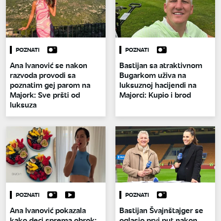
POZNATI
POZNATI
Ana Ivanović se nakon
Bastijan sa atraktivnom
razvoda provodi sa
Bugarkom uživa na
poznatim gej parom na
luksuznoj hacijendi na
Majork: Sve pršti od
Majorci: Kupio i brod
luksuza
POZNATI
POZNATI
Ana Ivanović pokazala
Bastijan Švajnštajger se
kako deci sprema obrok:
oglasio prvi put nakon