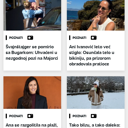
POZNATI
POZNATI
Švajnštajger se pomirio
Ani Ivanović leto već
sa Bugarkom: Uhvaćeni u
stiglo: Osunčala telo u
nezgodnoj pozi na Majorci
bikiniju, pa prizorom
obradovala pratioce
POZNATI
POZNATI
Ana se razgolitila na plaži,
Tako blizu, a tako daleko: