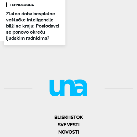
TEHNOLOGIJA
Zlatno doba besplatne
veštačke inteligencije
bliži se kraju: Poslodavci
se ponovo okreću
ljudskim radnicima?
BLISKI ISTOK
SVE VESTI
NOVOSTI