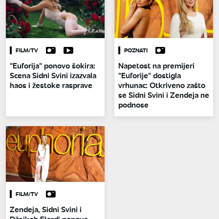
FILM/TV
POZNATI
"Euforija" ponovo šokira:
Napetost na premijeri
Scena Sidni Svini izazvala
"Euforije" dostigla
haos i žestoke rasprave
vrhunac: Otkriveno zašto
se Sidni Svini i Zendeja ne
podnose
FILM/TV
Zendeja, Sidni Svini i
Džejkob Elordi ponovo