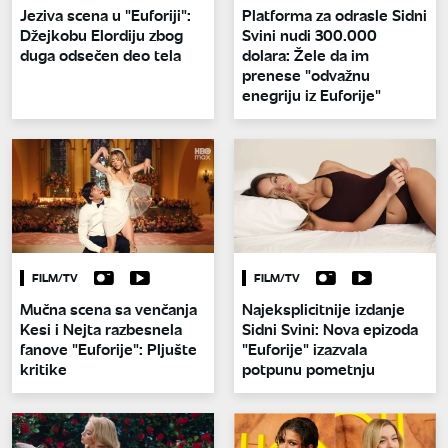
Jeziva scena u "Euforiji":
Platforma za odrasle Sidni
Džejkobu Elordiju zbog
Svini nudi 300.000
duga odsečen deo tela
dolara: Žele da im
prenese "odvažnu
enegriju iz Euforije"
FILM/TV
FILM/TV
Mučna scena sa venčanja
Najeksplicitnije izdanje
Kesi i Nejta razbesnela
Sidni Svini: Nova epizoda
fanove "Euforije": Pljušte
"Euforije" izazvala
kritike
potpunu pometnju