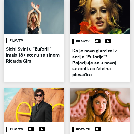
FILM/TV
FILM/TV
Sidni Svini u "Euforiji"
Ko je nova glumica iz
imala 18+ scenu sa sinom
serije "Euforija"?
Ričarda Gira
Pojavljuje se u novoj
sezoni kao fatalna
plesačica
FILM/TV
POZNATI