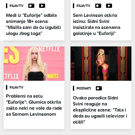
FILM/TV
FILM/TV
Medi iz "Euforije" odbila
Sem Levinson otkrio
snimanje 18+ scena:
istinu: Sidni Svini
"Mislila sam da ću izgubiti
insistirala na scenama
ulogu zbog toga"
golotinje u "Euforiji"
FILM/TV
POZNATI
Problemi na setu
Ovako porodica Sidni
"Euforije": Glumica otkrila
Svini reaguje na
zašto neki ne vole da rade
eksplicitne scene: "Tata i
sa Semom Levinsonom
deda su ugasili televizor i
otišli"