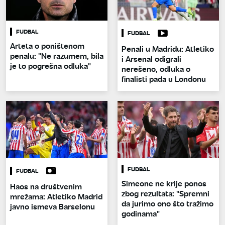
FUDBAL
FUDBAL
Arteta o poništenom
Penali u Madridu: Atletiko
penalu: "Ne razumem, bila
i Arsenal odigrali
je to pogrešna odluka"
nerešeno, odluka o
finalisti pada u Londonu
FUDBAL
FUDBAL
Simeone ne krije ponos
Haos na društvenim
zbog rezultata: "Spremni
mrežama: Atletiko Madrid
da jurimo ono što tražimo
javno ismeva Barselonu
godinama"