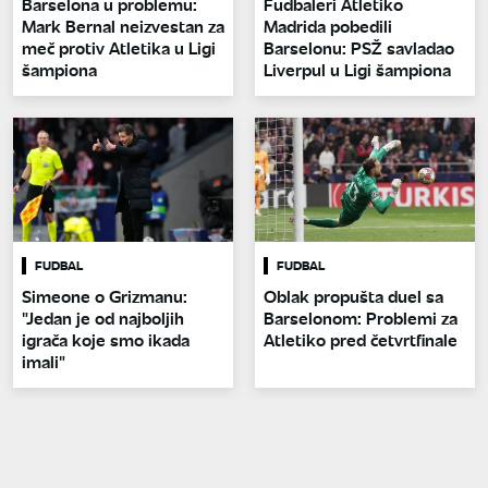
Barselona u problemu:
Fudbaleri Atletiko
Mark Bernal neizvestan za
Madrida pobedili
meč protiv Atletika u Ligi
Barselonu: PSŽ savladao
šampiona
Liverpul u Ligi šampiona
FUDBAL
FUDBAL
Simeone o Grizmanu:
Oblak propušta duel sa
"Jedan je od najboljih
Barselonom: Problemi za
igrača koje smo ikada
Atletiko pred četvrtfinale
imali"