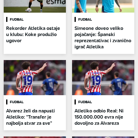
FUDBAL
FUDBAL
Rekorder Atletika ostaje
Simeone doveo veliko
u klubu: Koke produžio
pojačanje: Španski
ugovor
reprezentativac i zvanično
igrač Atletika
FUDBAL
FUDBAL
Alvarez želi da napusti
Atletiko odbio Real: Ni
Atletiko: "Transfer je
150.000.000 evra nije
najbolja stvar za sve"
dovoljno za Alvareza