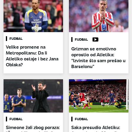
FUDBAL
FUDBAL
Velike promene na
Grizman se emotivno
Metropolitanu: Da li
oprostio od Atletika:
Atletiko ostaje i bez Jana
"Izvinite što sam prešao u
Oblaka?
Barselonu"
FUDBAL
FUDBAL
Simeone žali zbog poraza:
Saka presudio Atletiku: