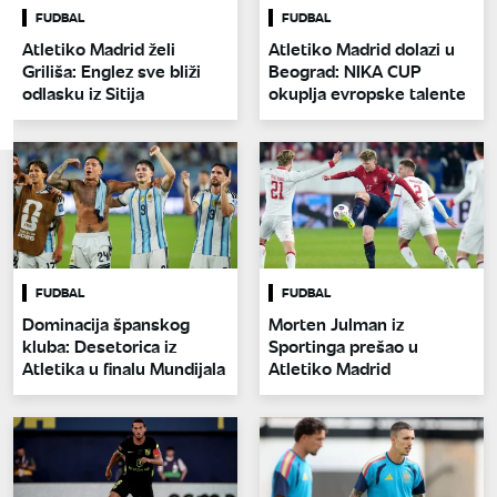
FUDBAL
FUDBAL
Atletiko Madrid želi
Atletiko Madrid dolazi u
Griliša: Englez sve bliži
Beograd: NIKA CUP
odlasku iz Sitija
okuplja evropske talente
FUDBAL
FUDBAL
Dominacija španskog
Morten Julman iz
kluba: Desetorica iz
Sportinga prešao u
Atletika u finalu Mundijala
Atletiko Madrid