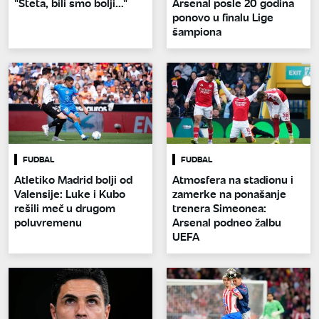
"Šteta, bili smo bolji..."
Arsenal posle 20 godina
ponovo u finalu Lige
šampiona
FUDBAL
FUDBAL
Atletiko Madrid bolji od
Atmosfera na stadionu i
Valensije: Luke i Kubo
zamerke na ponašanje
rešili meč u drugom
trenera Simeonea:
poluvremenu
Arsenal podneo žalbu
UEFA