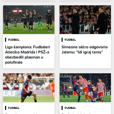
FUDBAL
FUDBAL
Liga šampiona: Fudbaleri
Simeone oštro odgovorio
Atletiko Madrida i PSŽ-a
Jalamu: "Idi igraj tenis"
obezbedili plasman u
polufinale
FUDBAL
FUDBAL