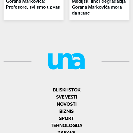
Gorana Markovića:
Medijski linč i degradacija
Profesore, svi smo uz vas
Gorana Markovića mora
da stane
BLISKI ISTOK
SVE VESTI
NOVOSTI
BIZNIS
SPORT
TEHNOLOGIJA
ZABAVA