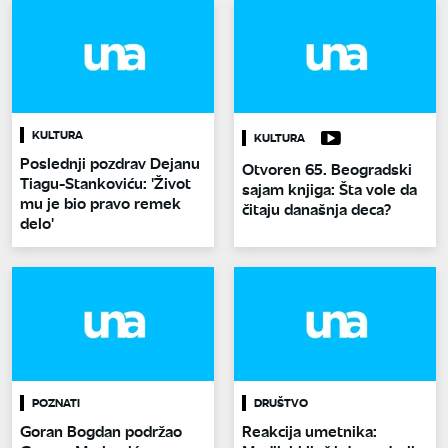
KULTURA
KULTURA
Poslednji pozdrav Dejanu
Otvoren 65. Beogradski
Tiagu-Stankoviću: 'Život
sajam knjiga: Šta vole da
mu je bio pravo remek
čitaju današnja deca?
delo'
POZNATI
DRUŠTVO
Goran Bogdan podržao
Reakcija umetnika: