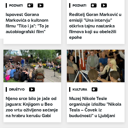
POZNATI
POZNATI
Ispovest Gorana
Reditelj Goran Marković u
Markovića o kultnom
emisiji "Una intervju"
filmu "Tito i ja": "To je
otkriva tajnu nastanka
autobiografski film"
filmova koji su obeležili
epohe
DRUŠTVO
KULTURA
Njeno srce bilo je jače od
Muzej Nikole Tesle
jaguara: Knjigom u Beo
organizuje izložbu "Nikola
zoo vrtu oživljeno sećanje
Tesla – Čovek iz
na hrabru kerušu Gabi
budućnosti" u Ljubljani