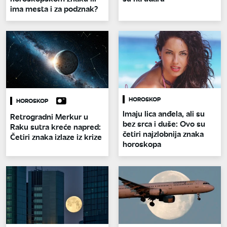
ima mesta i za podznak?
HOROSKOP
HOROSKOP
Imaju lica anđela, ali su
Retrogradni Merkur u
bez srca i duše: Ovo su
Raku sutra kreće napred:
četiri najzlobnija znaka
Četiri znaka izlaze iz krize
horoskopa