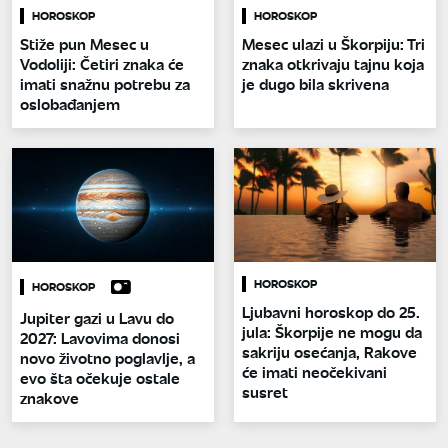
HOROSKOP
HOROSKOP
Stiže pun Mesec u
Mesec ulazi u Škorpiju: Tri
Vodoliji: Četiri znaka će
znaka otkrivaju tajnu koja
imati snažnu potrebu za
je dugo bila skrivena
oslobađanjem
HOROSKOP
HOROSKOP
Ljubavni horoskop do 25.
Jupiter gazi u Lavu do
jula: Škorpije ne mogu da
2027: Lavovima donosi
sakriju osećanja, Rakove
novo životno poglavlje, a
će imati neočekivani
evo šta očekuje ostale
susret
znakove