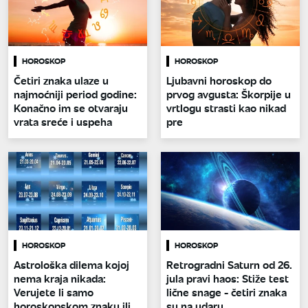
HOROSKOP
HOROSKOP
Četiri znaka ulaze u
Ljubavni horoskop do
najmoćniji period godine:
prvog avgusta: Škorpije u
Konačno im se otvaraju
vrtlogu strasti kao nikad
vrata sreće i uspeha
pre
HOROSKOP
HOROSKOP
Astrološka dilema kojoj
Retrogradni Saturn od 26.
nema kraja nikada:
jula pravi haos: Stiže test
Verujete li samo
lične snage - četiri znaka
horoskopskom znaku ili
su na udaru