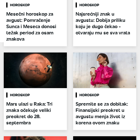
HOROSKOP
HOROSKOP
Mesečni horoskop za
Najsrećniji znak u
avgust: Pomračenje
avgustu: Dobija priliku
Sunca i Meseca donosi
koju je dugo čekao -
težak period za osam
otvaraju mu se sva vrata
znakova
HOROSKOP
HOROSKOP
Mars ulazi u Raka: Tri
Spremite se za dobitak:
znaka očekuje veliki
Finansijski preokret u
preokret do 28.
avgustu menja život iz
septembra
korena ovom znaku