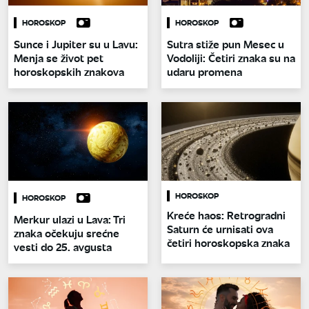
HOROSKOP
HOROSKOP
Sunce i Jupiter su u Lavu:
Sutra stiže pun Mesec u
Menja se život pet
Vodoliji: Četiri znaka su na
horoskopskih znakova
udaru promena
HOROSKOP
HOROSKOP
Kreće haos: Retrogradni
Merkur ulazi u Lava: Tri
Saturn će urnisati ova
znaka očekuju srećne
četiri horoskopska znaka
vesti do 25. avgusta