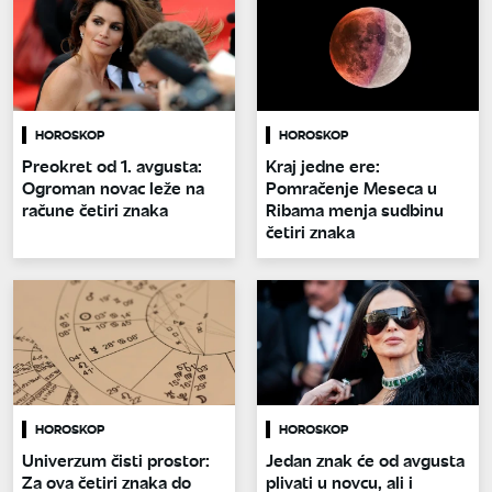
HOROSKOP
HOROSKOP
Preokret od 1. avgusta:
Kraj jedne ere:
Ogroman novac leže na
Pomračenje Meseca u
račune četiri znaka
Ribama menja sudbinu
četiri znaka
HOROSKOP
HOROSKOP
Univerzum čisti prostor:
Jedan znak će od avgusta
Za ova četiri znaka do
plivati u novcu, ali i