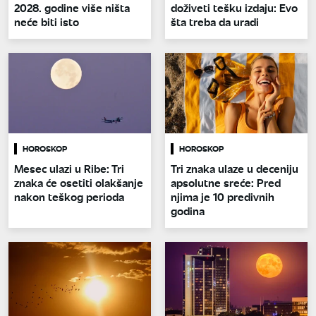
2028. godine više ništa
doživeti tešku izdaju: Evo
neće biti isto
šta treba da uradi
HOROSKOP
HOROSKOP
Mesec ulazi u Ribe: Tri
Tri znaka ulaze u deceniju
znaka će osetiti olakšanje
apsolutne sreće: Pred
nakon teškog perioda
njima je 10 predivnih
godina