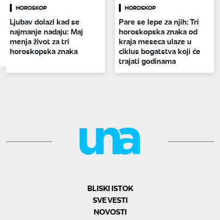
HOROSKOP
HOROSKOP
Ljubav dolazi kad se
Pare se lepe za njih: Tri
najmanje nadaju: Maj
horoskopska znaka od
menja život za tri
kraja meseca ulaze u
horoskopska znaka
ciklus bogatstva koji će
trajati godinama
BLISKI ISTOK
SVE VESTI
NOVOSTI