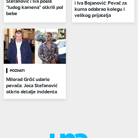
Stefanović i Iva posle
i Iva Bojanović: Pevač za
"ludog kamena" otkrili pol
kuma odabrao kolegu i
bebe
velikog prijatelja
POZNATI
Milorad Grčić udario
pevača: Joca Stefanović
otkrio detalje incidenta