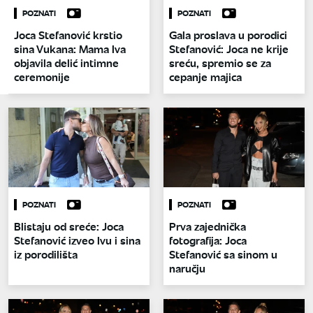
POZNATI
POZNATI
Joca Stefanović krstio
Gala proslava u porodici
sina Vukana: Mama Iva
Stefanović: Joca ne krije
objavila delić intimne
sreću, spremio se za
ceremonije
cepanje majica
POZNATI
POZNATI
Blistaju od sreće: Joca
Prva zajednička
Stefanović izveo Ivu i sina
fotografija: Joca
iz porodilišta
Stefanović sa sinom u
naručju