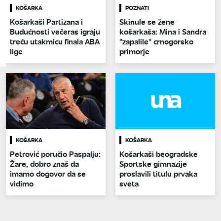
KOŠARKA
POZNATI
Košarkaši Partizana i
Skinule se žene
Budućnosti večeras igraju
košarkaša: Mina i Sandra
treću utakmicu finala ABA
"zapalile" crnogorsko
lige
primorje
KOŠARKA
KOŠARKA
Petrović poručio Paspalju:
Košarkaši beogradske
Žare, dobro znaš da
Sportske gimnazije
imamo dogovor da se
proslavili titulu prvaka
vidimo
sveta