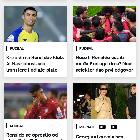
FUDBAL
FUDBAL
Kriza drma Ronaldov klub:
Hoće li Ronaldo ostati
Al Nasr obustavio
među Portugalcima? Novi
transfere i odlaže plate
selektor dao prvi odgovor
FUDBAL
POZNATI
Ronaldo se oprostio od
Georgina izazvala bes