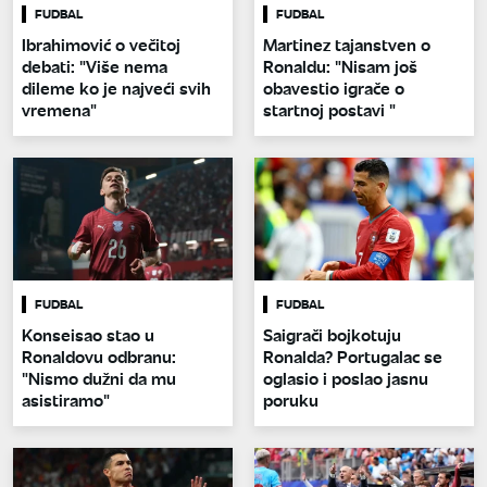
FUDBAL
FUDBAL
Ibrahimović o večitoj
Martinez tajanstven o
debati: "Više nema
Ronaldu: "Nisam još
dileme ko je najveći svih
obavestio igrače o
vremena"
startnoj postavi "
FUDBAL
FUDBAL
Konseisao stao u
Saigrači bojkotuju
Ronaldovu odbranu:
Ronalda? Portugalac se
"Nismo dužni da mu
oglasio i poslao jasnu
asistiramo"
poruku