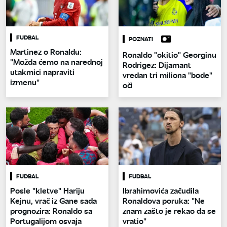
FUDBAL
POZNATI
Martinez o Ronaldu:
Ronaldo "okitio" Georginu
"Možda ćemo na narednoj
Rodrigez: Dijamant
utakmici napraviti
vredan tri miliona "bode"
izmenu"
oči
FUDBAL
FUDBAL
Posle "kletve" Hariju
Ibrahimovića začudila
Kejnu, vrač iz Gane sada
Ronaldova poruka: "Ne
prognozira: Ronaldo sa
znam zašto je rekao da se
Portugalijom osvaja
vratio"