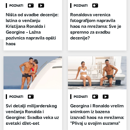
POZNATI
POZNATI
Ništa od svadbe decenije:
Ronaldova verenica
Istina o venčanju
fotografijom napravila
Kristijana Ronalda i
haos na mrežama: Sve je
Georgine - Lažna
spremno za svadbu
pozivnica napravila opšti
decenije?
haos
POZNATI
POZNATI
Svi detalji milijarderskog
Georgina i Ronaldo vrelim
venčanja Ronalda i
snimkom iz bazena
Georgine: Svadba veka uz
izazvači haos na mrežama:
svetski džet-set
"Plivaj u svojim suzama"