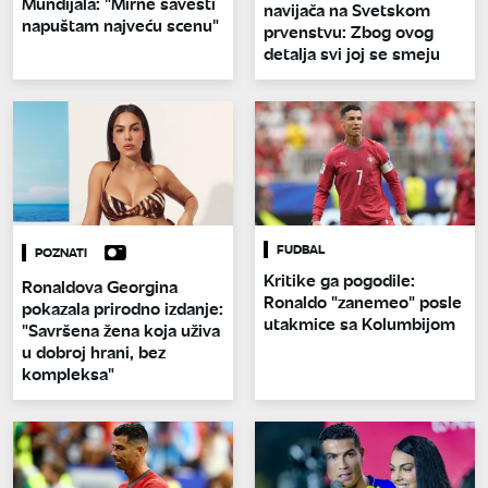
Mundijala: "Mirne savesti
navijača na Svetskom
napuštam najveću scenu"
prvenstvu: Zbog ovog
detalja svi joj se smeju
FUDBAL
POZNATI
Kritike ga pogodile:
Ronaldova Georgina
Ronaldo "zanemeo" posle
pokazala prirodno izdanje:
utakmice sa Kolumbijom
"Savršena žena koja uživa
u dobroj hrani, bez
kompleksa"