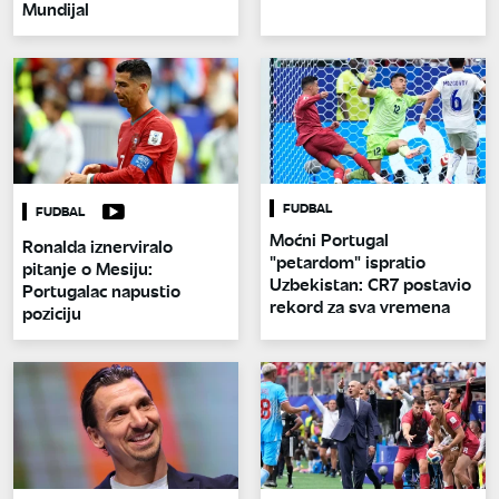
Mundijal
FUDBAL
FUDBAL
Moćni Portugal
Ronalda iznerviralo
"petardom" ispratio
pitanje o Mesiju:
Uzbekistan: CR7 postavio
Portugalac napustio
rekord za sva vremena
poziciju