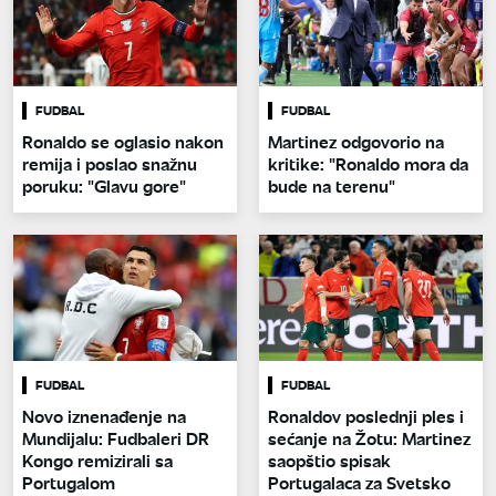
FUDBAL
FUDBAL
Ronaldo se oglasio nakon
Martinez odgovorio na
remija i poslao snažnu
kritike: "Ronaldo mora da
poruku: "Glavu gore"
bude na terenu"
FUDBAL
FUDBAL
Novo iznenađenje na
Ronaldov poslednji ples i
Mundijalu: Fudbaleri DR
sećanje na Žotu: Martinez
Kongo remizirali sa
saopštio spisak
Portugalom
Portugalaca za Svetsko