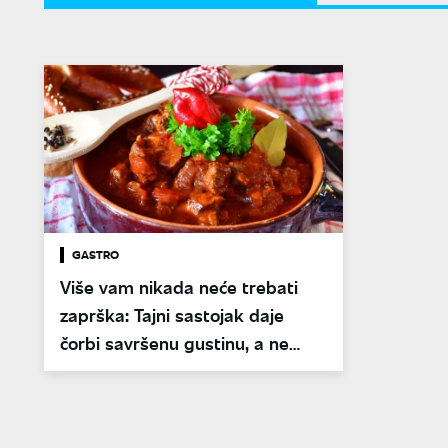
GASTRO
Više vam nikada neće trebati
zaprška: Tajni sastojak daje
čorbi savršenu gustinu, a ne
menja ukus