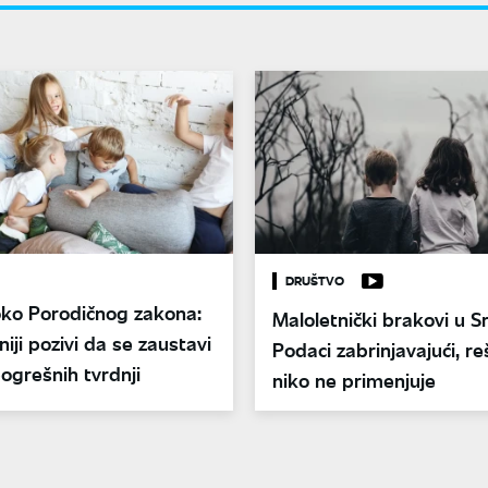
DRUŠTVO
ko Porodičnog zakona:
Maloletnički brakovi u Srb
niji pozivi da se zaustavi
Podaci zabrinjavajući, re
pogrešnih tvrdnji
niko ne primenjuje