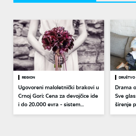
REGION
DRUŠTVO
Ugovoreni maloletnički brakovi u
Drama o
Crnoj Gori: Cena za devojčice ide
Sve glas
i do 20.000 evra - sistem
širenje 
nemoćan?