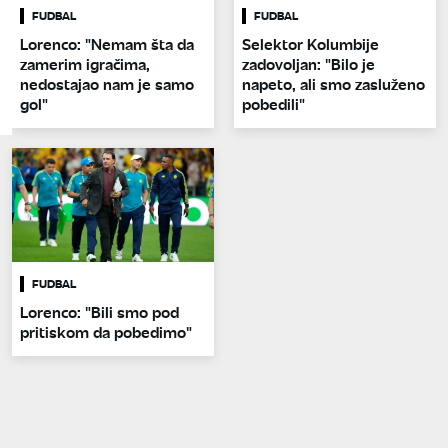
FUDBAL
FUDBAL
Lorenco: "Nemam šta da
Selektor Kolumbije
zamerim igračima,
zadovoljan: "Bilo je
nedostajao nam je samo
napeto, ali smo zasluženo
gol"
pobedili"
FUDBAL
Lorenco: "Bili smo pod
pritiskom da pobedimo"