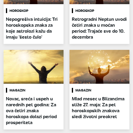
HOROSKOP
HOROSKOP
Nepogrešiva intuicija: Tri
Retrogradni Neptun uvodi
horoskopska znaka za
četiri znaka u moćan
koje astrolozi kažu da
period: Trajaće sve do 10.
imaju 'šesto čulo'
decembra
MAGAZIN
MAGAZIN
Novac, sreća i uspeh u
Mlad mesec u Blizancima
narednih pet godina: Za
stiže 27. maja: Za pet
ova četiri znaka
horoskopskih znakova
horoskopa dolazi period
sledi životni preokret
prosperiteta