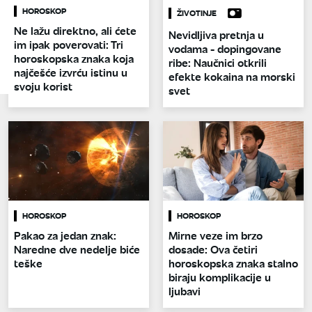
HOROSKOP
ŽIVOTINJE
Ne lažu direktno, ali ćete
Nevidljiva pretnja u
im ipak poverovati: Tri
vodama - dopingovane
horoskopska znaka koja
ribe: Naučnici otkrili
najčešće izvrću istinu u
efekte kokaina na morski
svoju korist
svet
HOROSKOP
HOROSKOP
Pakao za jedan znak:
Mirne veze im brzo
Naredne dve nedelje biće
dosade: Ova četiri
teške
horoskopska znaka stalno
biraju komplikacije u
ljubavi