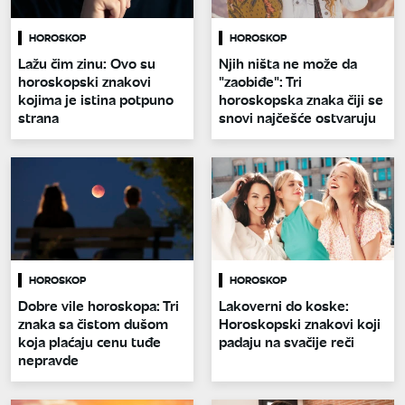
HOROSKOP
HOROSKOP
Lažu čim zinu: Ovo su
Njih ništa ne može da
horoskopski znakovi
"zaobiđe": Tri
kojima je istina potpuno
horoskopska znaka čiji se
strana
snovi najčešće ostvaruju
HOROSKOP
HOROSKOP
Dobre vile horoskopa: Tri
Lakoverni do koske:
znaka sa čistom dušom
Horoskopski znakovi koji
koja plaćaju cenu tuđe
padaju na svačije reči
nepravde