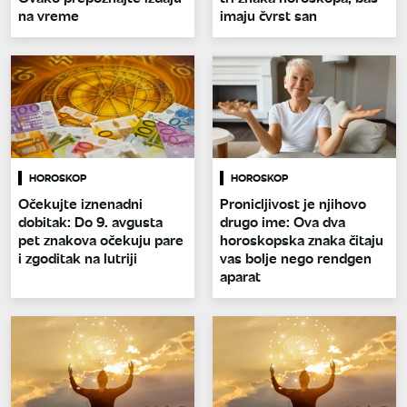
na vreme
imaju čvrst san
HOROSKOP
HOROSKOP
Očekujte iznenadni
Pronicljivost je njihovo
dobitak: Do 9. avgusta
drugo ime: Ova dva
pet znakova očekuju pare
horoskopska znaka čitaju
i zgoditak na lutriji
vas bolje nego rendgen
aparat