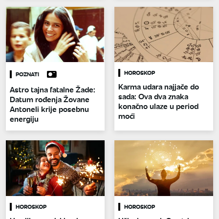
HOROSKOP
POZNATI
Karma udara najjače do
Astro tajna fatalne Žade:
sada: Ova dva znaka
Datum rođenja Žovane
konačno ulaze u period
Antoneli krije posebnu
moći
energiju
HOROSKOP
HOROSKOP