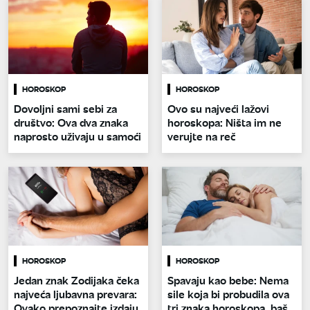
HOROSKOP
HOROSKOP
Dovoljni sami sebi za
Ovo su najveći lažovi
društvo: Ova dva znaka
horoskopa: Ništa im ne
naprosto uživaju u samoći
verujte na reč
HOROSKOP
HOROSKOP
Jedan znak Zodijaka čeka
Spavaju kao bebe: Nema
najveća ljubavna prevara:
sile koja bi probudila ova
Ovako prepoznajte izdaju
tri znaka horoskopa, baš