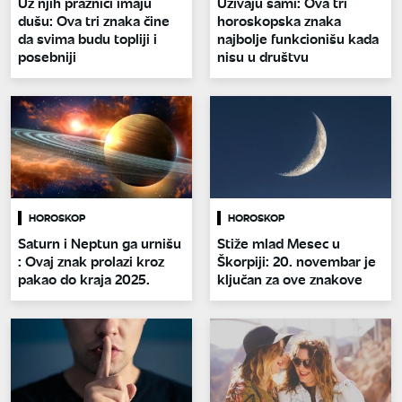
Uz njih praznici imaju
Uživaju sami: Ova tri
dušu: Ova tri znaka čine
horoskopska znaka
da svima budu topliji i
najbolje funkcionišu kada
posebniji
nisu u društvu
HOROSKOP
HOROSKOP
Saturn i Neptun ga urnišu
Stiže mlad Mesec u
: Ovaj znak prolazi kroz
Škorpiji: 20. novembar je
pakao do kraja 2025.
ključan za ove znakove