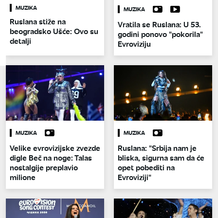
MUZIKA
MUZIKA
Ruslana stiže na
Vratila se Ruslana: U 53.
beogradsko Ušće: Ovo su
godini ponovo "pokorila"
detalji
Evroviziju
MUZIKA
MUZIKA
Velike evrovizijske zvezde
Ruslana: "Srbija nam je
digle Beč na noge: Talas
bliska, sigurna sam da će
nostalgije preplavio
opet pobediti na
milione
Evroviziji"