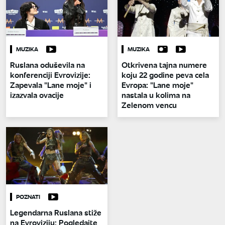
MUZIKA
MUZIKA
Ruslana oduševila na
Otkrivena tajna numere
konferenciji Evrovizije:
koju 22 godine peva cela
Zapevala "Lane moje" i
Evropa: "Lane moje"
izazvala ovacije
nastala u kolima na
Zelenom vencu
POZNATI
Legendarna Ruslana stiže
na Evroviziju: Pogledajte