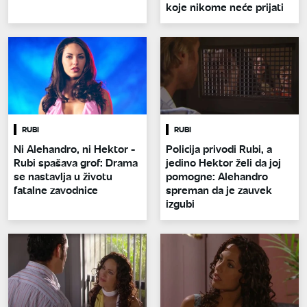
koje nikome neće prijati
RUBI
RUBI
Ni Alehandro, ni Hektor -
Policija privodi Rubi, a
Rubi spašava grof: Drama
jedino Hektor želi da joj
se nastavlja u životu
pomogne: Alehandro
fatalne zavodnice
spreman da je zauvek
izgubi