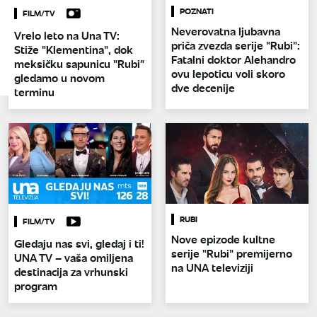
POZNATI
FILM/TV
Neverovatna ljubavna
Vrelo leto na Una TV:
priča zvezda serije "Rubi":
Stiže "Klementina", dok
Fatalni doktor Alehandro
meksičku sapunicu "Rubi"
ovu lepoticu voli skoro
gledamo u novom
dve decenije
terminu
RUBI
FILM/TV
Nove epizode kultne
Gledaju nas svi, gledaj i ti!
serije "Rubi" premijerno
UNA TV – vaša omiljena
na UNA televiziji
destinacija za vrhunski
program