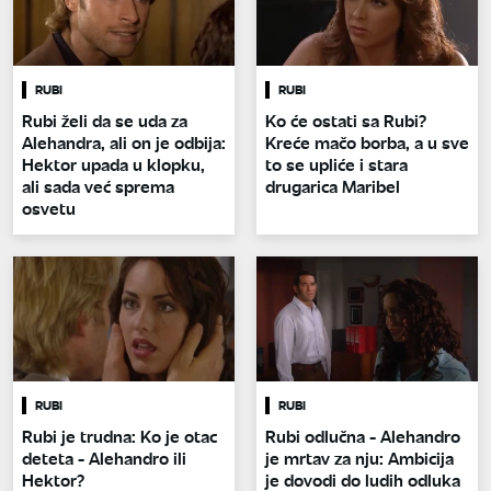
RUBI
RUBI
Rubi želi da se uda za
Ko će ostati sa Rubi?
Alehandra, ali on je odbija:
Kreće mačo borba, a u sve
Hektor upada u klopku,
to se upliće i stara
ali sada već sprema
drugarica Maribel
osvetu
RUBI
RUBI
Rubi je trudna: Ko je otac
Rubi odlučna - Alehandro
deteta - Alehandro ili
je mrtav za nju: Ambicija
Hektor?
je dovodi do ludih odluka