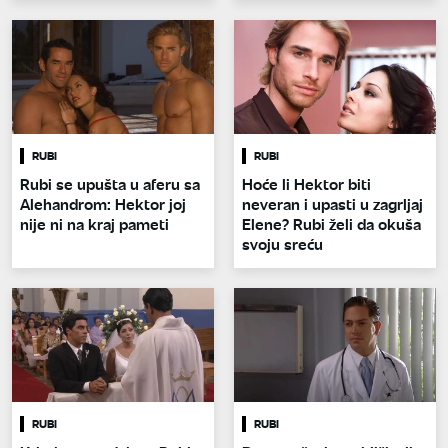
RUBI
RUBI
Rubi se upušta u aferu sa
Hoće li Hektor biti
Alehandrom: Hektor joj
neveran i upasti u zagrljaj
nije ni na kraj pameti
Elene? Rubi želi da okuša
svoju sreću
RUBI
RUBI