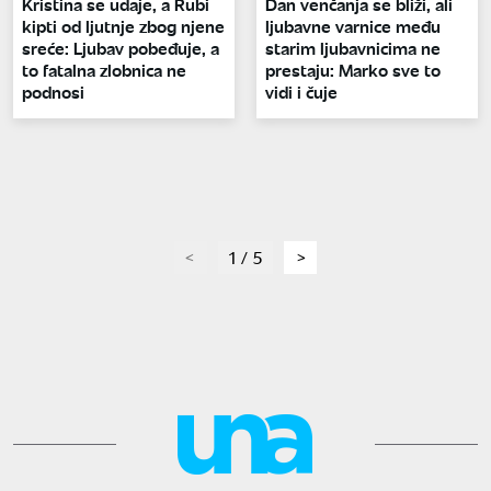
Kristina se udaje, a Rubi
Dan venčanja se bliži, ali
kipti od ljutnje zbog njene
ljubavne varnice među
sreće: Ljubav pobeđuje, a
starim ljubavnicima ne
to fatalna zlobnica ne
prestaju: Marko sve to
podnosi
vidi i čuje
page
1 / 5
page