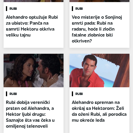
RUBI
RUBI
Alehandro optužuje Rubi
Veo misterije o Sonjinoj
za ubistvo: Panča na
smrti pada: Rubi na
samrti Hektoru otkriva
radaru, hoće li zločin
veliku tajnu
fatalne zlobnice biti
otkriven?
RUBI
RUBI
Rubi dobija verenički
Alehandro spreman na
prsten od Alehandra, a
okršaj sa Hektorom: Želi
Hektor ljubi drugu:
da oženi Rubi, ali porodica
Saznajte šta vas čeka u
mu okreće leđa
omiljenoj telenoveli