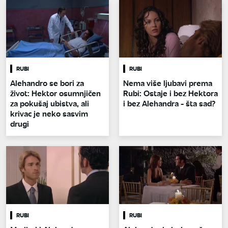
RUBI
RUBI
Alehandro se bori za
Nema više ljubavi prema
život: Hektor osumnjičen
Rubi: Ostaje i bez Hektora
za pokušaj ubistva, ali
i bez Alehandra - šta sad?
krivac je neko sasvim
drugi
RUBI
RUBI