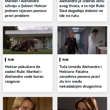
Maribel i Alehandro
Alehandro je izabrao ženu
uživaju u ljubavi: Hektor
svog života, a to nije Rubi:
jednom izjavom ponovo
Sled događaja zlobnici ne
pravi problem
ide na ruku
RUBI
RUBI
Hektor pokušava da
Tuča između Alehandra i
zadavi Rubi: Maribel i
Hektora: Fatalna
Alehandro vode buran
zavodnica ponovo pravi
razgovor
zlu krv među
nekadašnjim drugovima